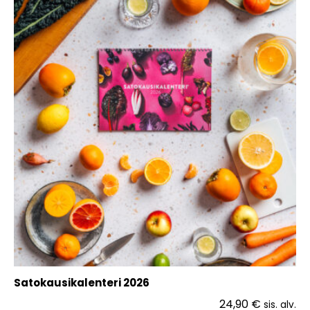
Satokausikalenteri 2026
24,90
€
sis. alv.