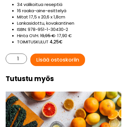
34 valikoitua reseptiä
16 raaka-aine-esittelyä
Mitat 17,5 x 20,6 x 1,8cm
Lankasidottu, kovakantinen
ISBN: 978-951-1-30430-2
Hinta OVH.
19,95 €
17,90 €
TOIMITUSKULUT
4,25€
Satokauden
Lisää ostoskoriin
Ruokaa
määrä
Tutustu myös