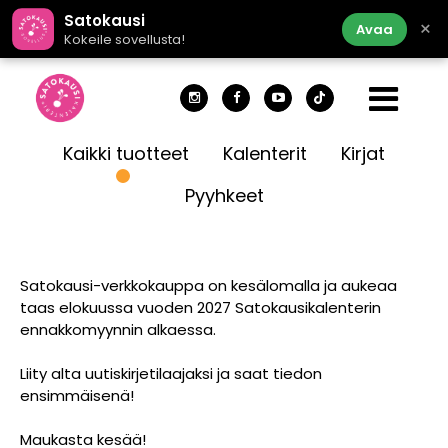
Satokausi
×
Avaa
Kokeile sovellusta!
Kaikki tuotteet
Kalenterit
Kirjat
Pyyhkeet
Satokausi-verkkokauppa on kesälomalla ja aukeaa
taas elokuussa vuoden 2027 Satokausikalenterin
ennakkomyynnin alkaessa.
Liity alta uutiskirjetilaajaksi ja saat tiedon
ensimmäisenä!
Maukasta kesää!