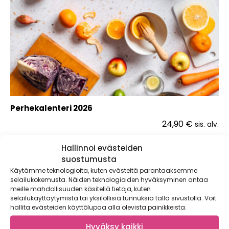
Perhekalenteri 2026
24,90
€
sis. alv.
Hallinnoi evästeiden
suostumusta
LISÄÄ OSTOSKORIIN
Käytämme teknologioita, kuten evästeitä parantaaksemme
selailukokemusta. Näiden teknologioiden hyväksyminen antaa
meille mahdollisuuden käsitellä tietoja, kuten
selailukäyttäytymistä tai yksilöllisiä tunnuksia tällä sivustolla. Voit
hallita evästeiden käyttölupaa alla olevista painikkeista.
Hyväksy kaikki