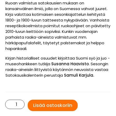
Ruoan valmistus satokausien mukaan on
kansainvälinen ilmiö, jolla on Suomessa vahvat juuret.
Kirja valottaa kotimaisen sesonkiajattelun kehitystä
1800- ja 1900-luvun taitteesta nykypäivään. Vanhoista
reseptikokoelmista poimitut ruokaohjeet on päivitetty
2010-luvun keittiöön sopiviksi. Kunkin vuodenajan
parhaista raaka-aineista valmistuvat mm.
härkäpapufalafelit, täytetyt palsternakat ja helppo
hapankaali.
Kirjan historialliset osuudet kirjoittaa Suomi syö ja juo -
museohankkeen tutkija
Susanna Haavisto
. Sesongin
raaka-aineisiin liittyvistä käytännön neuvoista vastaa
Satokausikalenterin perustaja
Samuli Karjula.
Satokauden
Lisää ostoskoriin
Ruokaa
määrä