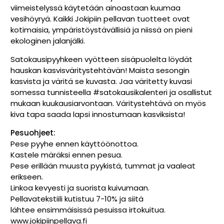
viimeistelyssä käytetään ainoastaan kuumaa
vesihöyryä. Kaikki Jokipiin pellavan tuotteet ovat
kotimaisia, ympäristöystävällisiä ja niissä on pieni
ekologinen jalanjälki.
Satokausipyyhkeen vyötteen sisäpuolelta löydät
hauskan kasvisväritystehtävän! Maista sesongin
kasvista ja väritä se kuvasta. Jaa väritetty kuvasi
somessa tunnisteella #satokausikalenteri ja osallistut
mukaan kuukausiarvontaan. Väritystehtävä on myös
kiva tapa saada lapsi innostumaan kasviksista!
Pesuohjeet:
Pese pyyhe ennen käyttöönottoa.
Kastele märäksi ennen pesua.
Pese erillään muusta pyykistä, tummat ja vaaleat
erikseen.
Linkoa kevyesti ja suorista kuivumaan.
Pellavatekstiili kutistuu 7-10% ja siitä
lähtee ensimmäisissä pesuissa irtokuitua.
www.jokipiinpellava.fi