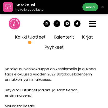
Satokausi
×
Avaa
Kokeile sovellusta!
Kaikki tuotteet
Kalenterit
Kirjat
Pyyhkeet
Satokausi-verkkokauppa on kesälomalla ja aukeaa
taas elokuussa vuoden 2027 Satokausikalenterin
ennakkomyynnin alkaessa.
Liity alta uutiskirjetilaajaksi ja saat tiedon
ensimmäisenä!
Maukasta kesää!