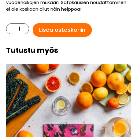
vuodenaikojen mukaan. Satokausien noudattaminen
ei ole koskaan ollut näin helppoa!
Satokausi-
Lisää ostoskoriin
pyyhe
-
Sieni
Tutustu myös
määrä