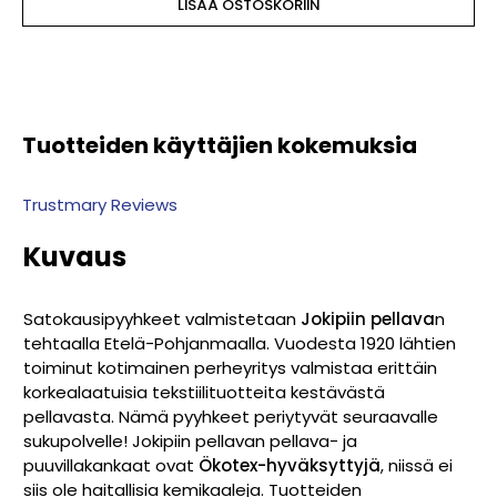
LISÄÄ OSTOSKORIIN
Tuotteiden käyttäjien kokemuksia
Trustmary Reviews
Kuvaus
Satokausipyyhkeet valmistetaan
Jokipiin pellava
n
tehtaalla Etelä-Pohjanmaalla. Vuodesta 1920 lähtien
toiminut kotimainen perheyritys valmistaa erittäin
korkealaatuisia tekstiilituotteita kestävästä
pellavasta. Nämä pyyhkeet periytyvät seuraavalle
sukupolvelle! Jokipiin pellavan pellava- ja
puuvillakankaat ovat
Ökotex-hyväksyttyjä
, niissä ei
siis ole haitallisia kemikaaleja. Tuotteiden