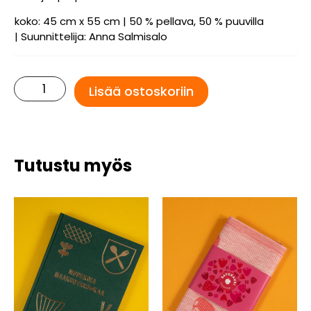
koko: 45 cm x 55 cm | 50 % pellava, 50 % puuvilla
| Suunnittelija: Anna Salmisalo
Satokausi-
Lisää ostoskoriin
pyyhe
-
Sieni
määrä
Tutustu myös