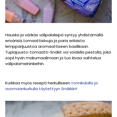
Hauska ja värikäs välipalaleipä syntyy yhdistämällä
erivärisiä tomaattisiivuja ja paria erilaista
lempparijuustoa aromaattiseen basilikaan.
Tuplajuusto-tomaatti-Snäkit voi voidella pestolla, joka
sopii hyvin makumaailmaan ja tuo kivaa vaihtelua
välipalameininkeihin.
Kurkkaa myös resepti herkulliseen
tonnikalalla ja
avomaankurkulla täytettyyn Snäkkiin
!