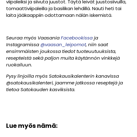
viipaleiksi ja siivuta juustot. Täytä leivät juustosiivuilla,
tomaattiviipaleilla ja basilikan lehdillä. Nauti heti tai
laita jääkaappiin odottamaan nälän iskemistä.
Seuraa myös Vaasania
Facebookissa
ja
Instagramissa
@vaasan_leipomot
, niin saat
ensimmäisten joukossa tiedot tuoteuutuuksista,
resepteistä sekä paljon muita käytännön vinkkejä
ruokailuun.
Pysy linjoilla myös Satokausikalenterin kanavissa
@satokausikalenteri, jaamme jatkossa reseptejä ja
tietoa Satokauden kasviksista.
Lue myös nämä: