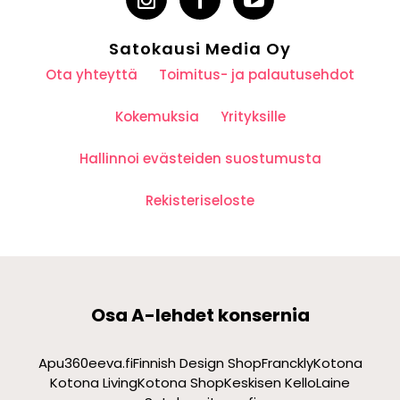
Satokausi Media Oy
Ota yhteyttä
Toimitus- ja palautusehdot
Kokemuksia
Yrityksille
Hallinnoi evästeiden suostumusta
Rekisteriseloste
Osa A-lehdet konsernia
Apu360
eeva.fi
Finnish Design Shop
Franckly
Kotona
Kotona Living
Kotona Shop
Keskisen Kello
Laine