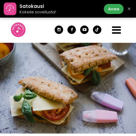
Satokausi
×
Avaa
Kokeile sovellusta!