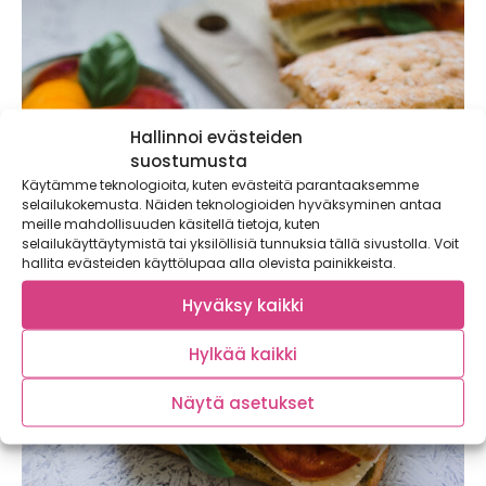
Hallinnoi evästeiden
suostumusta
Käytämme teknologioita, kuten evästeitä parantaaksemme
selailukokemusta. Näiden teknologioiden hyväksyminen antaa
meille mahdollisuuden käsitellä tietoja, kuten
selailukäyttäytymistä tai yksilöllisiä tunnuksia tällä sivustolla. Voit
hallita evästeiden käyttölupaa alla olevista painikkeista.
Hyväksy kaikki
Hylkää kaikki
Näytä asetukset