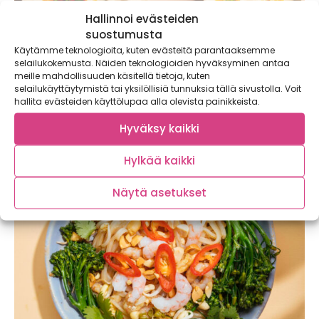
Hallinnoi evästeiden
suostumusta
Käytämme teknologioita, kuten evästeitä parantaaksemme
Turkkilaiset uppomunat ja paahdetut
selailukokemusta. Näiden teknologioiden hyväksyminen antaa
väriporkkanat
meille mahdollisuuden käsitellä tietoja, kuten
selailukäyttäytymistä tai yksilöllisiä tunnuksia tällä sivustolla. Voit
Jogurtin ja maustetun voisulan kanssa tarjoiltavat
hallita evästeiden käyttölupaa alla olevista painikkeista.
taivaalliset turkkilaiset uppomunat ja paahdetut
väriporkkanat ovat brunssipöydän...
Hyväksy kaikki
Hylkää kaikki
Näytä asetukset