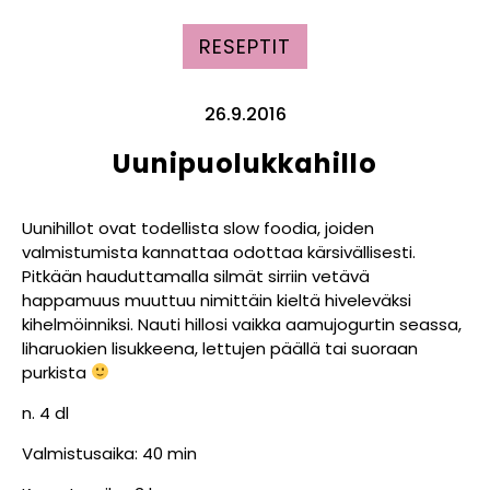
RESEPTIT
26.9.2016
Uunipuolukkahillo
Uunihillot ovat todellista slow foodia, joiden
valmistumista kannattaa odottaa kärsivällisesti.
Pitkään hauduttamalla silmät sirriin vetävä
happamuus muuttuu nimittäin kieltä hiveleväksi
kihelmöinniksi. Nauti hillosi vaikka aamujogurtin seassa,
liharuokien lisukkeena, lettujen päällä tai suoraan
purkista
n. 4 dl
Valmistusaika: 40 min