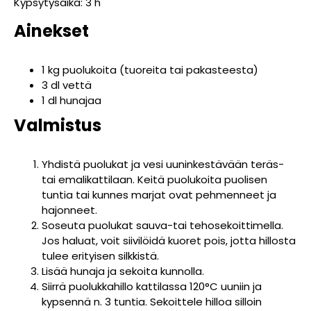
Kypsytysaika: 3 h
Ainekset
1 kg puolukoita (tuoreita tai pakasteesta)
3 dl vettä
1 dl hunajaa
Valmistus
Yhdistä puolukat ja vesi uuninkestävään teräs-
tai emalikattilaan. Keitä puolukoita puolisen
tuntia tai kunnes marjat ovat pehmenneet ja
hajonneet.
Soseuta puolukat sauva-tai tehosekoittimella.
Jos haluat, voit siivilöidä kuoret pois, jotta hillosta
tulee erityisen silkkistä.
Lisää hunaja ja sekoita kunnolla.
Siirrä puolukkahillo kattilassa 120°C uuniin ja
kypsennä n. 3 tuntia. Sekoittele hilloa silloin