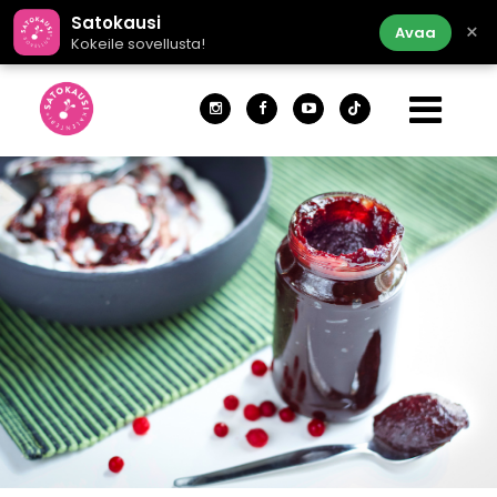
Satokausi
×
Avaa
Kokeile sovellusta!