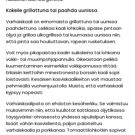
Kokeile grillattuna tai paahda uunissa
Varhaiskaali on erinomaista grillattuna tai uunissa
paahdettuna. Leikkaa kaali lohkoiksi, sipaise pintaan
öljyä ja grillaa ulkogrillissä tai kuumassa uunissa niin,
että pinta saa houkuttavan, rapean rusketuksen.
Voit myös pikapaistaa kaalin suikaleina tai lohkoina
vokki- tai muurinpohjapannulla. Oikeastaan pelkkä
kuumentaminen esimerkiksi vokkipannussa riittää.
Erilaisiin keittoihin minestronesta borssiin kaali sopii
loistavasti. Kesäisen kasviskaalikeiton voit maustaa
pehmeällä vuohenjuustolla. Muista, että varhaiskaali
kypsyy nopeasti.
Varhaiskaalipata on ehdoton kesäherkku. Se valmistuu
mukavimmin niin, että kuullotat kattilassa öljytilkassa
täysjyväriisi-ohraseosta yhdessä sipulisilpun kanssa,
lisäät vähän kasvislientä, paljon paloiteltua
varhaiskaalia ja porkkanaa. Tomaattilohkotkin sopivat