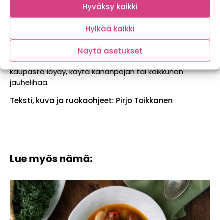
Hyväksy kaikki
Varhaiskaalipata
saa aivan uuden sävyn, kun valitset
jauhelihan tilalle uutta suomalaiskeksintöä
Hylkää kaikki
nyhtökauraa! Maista ja vakuutu, miten hyvää ja
helppoa kokkaus voi olla. Säilyketomaattien tilalle voit
Näytä asetukset
valita tuoreita tomaatteja. Jos nyhtökauraa ei
kaupasta löydy, käytä kananpojan tai kalkkunan
jauhelihaa.
Teksti, kuva ja ruokaohjeet: Pirjo Toikkanen
Lue myös nämä: