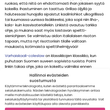
ruokaa, että niitä on ehdottomasti ihan jokaisen syytä
kokeilla. Ihastuminen on taattua. Grillaa öljyllä ja
halutessasi hunajalla sipaistut kaalinlohkot ulkogrillissä
tai kuumassa uunissa lisäkkeeksi, joka sopii niin liha-,
kala- kuin kasvisateriallekin. Linkistä avautuu tarkka
ohje, ja mukana saat myös loistavan speltti-
sieniohjeen. Se valmistuu aidon italialaisen risoton
tapaan, mutta nyt risottoriisin tilalle valitaan
maukasta, kotimaista spelttihelmijyvää!
Varhaiskaali-coleslaw
on klassikkojen klassikko, kun
puhutaan Suomen suveen sopivista ruoista. Poimi
linkin takaa ohje, joka on kokeiltu valmiiksi ennen
kotimaan varhaiskaalisesonkia. Vaihda unkarilaisen
Hallinnoi evästeiden
kaalin tilalle nyt kotimainen varhaiskaali tai kaksikin.
suostumusta
Kastike on täyteläistä, mutta se ei ole pelkkää
Käytämme teknologioita, kuten evästeitä parantaaksemme
majoneesia vaan puoliksi majoneesia ja puoliksi
selailukokemusta. Näiden teknologioiden hyväksyminen antaa
jogurttia, jolloin lopputulos on miellyttävä, maultaan
meille mahdollisuuden käsitellä tietoja, kuten
raikkaan hapokas. Tämä coleslaw sopii mille vain
selailukäyttäytymistä tai yksilöllisiä tunnuksia tällä sivustolla. Voit
hallita evästeiden käyttölupaa alla olevista painikkeista.
aterialle ja myös täytteeksi erilaisten rullien ja
hampurilaisten sisään.