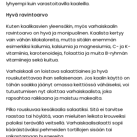
lyhyempi kuin varastoitavilla kaaleilla.
Hyvä ravintoarvo
Kuten kaalikasvien yleensäkin, myös varhaiskaalin
ravintoarvo on hyvä ja monipuolinen. Kaalista kertyy
vain vähän kilokaloreita, mutta sitäkin enemmän
esimerkiksi kaliumia, kalsiumia ja magnesiumia, C- ja K-
vitamiinia, karotenoideja, folaattia ja muita B-ryhmän
vitamiineja sekä kuitua.
Varhaiskaali on loistava salaattiaines ja hyvä
rouskutettavaa ihan sellaisenaan. Jos kaalin käyttö on
tähän saakka jäänyt omassa keittiössä vähäiseksi, voi
tutustumisen nyt aloittaa varhaiskaalista, joka
rapsahtaa raikkaana ja maistuu makealta.
Pilko rouskuvaa kesäkaalia salaatiksi. Sitä ei tarvitse
raastaa tai höylätä, vaan mieluiten leikata krouveiksi
paloiksi terävällä veitsellä. Varhaiskaalisalaatti sopii
kääräistäväksi pehmeiden tortillojen sisään tai
raikastamaan burgereita.