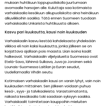
mukaan huhtikuun loppupuoliskolla juurtumaan
avomaalle harsojen alle. Kuluttaja saa kotimaista
varhaiskaalia kesäkuun alkupuoliskolta aina heinäkuun
alkuviikkoihin saakka. Tätä ennen Suomeen tuodaan
varhaiskaalia Unkarista huhtikuusta alkaen.
Kasvu pari kuukautta, kausi noin kuukauden
Varhaiskaalin kasvu kestää kahdeksasta yhdeksään
viikkoa eli noin kaksi kuukautta, jonka jälkeen se on
korjattava ajallaan pois maasta. Liian isoina kaalit
halkeavat. Varhaiskaalin viljelyalueita Suomessa ovat
Etelä-Savo, lähinnä Sulkava, Juva ja Joroinen sekä
Lounais-Suomessa Laitilan ja Euran seudut,
Uudellamaalla Vihdin seutu.
Kotimaisen varhaiskaalin kausi on varsin lyhyt, vain noin
kuukauden mittainen. Sen jälkeen voidaan puhua
kesä-, syys- ja talvikaaleista. Varastoimatonta,
raikasta kesäkaalia toki saadaan syksyyn saakka.
Varhaiskaalit toimitetaan kauppoihin mieluiten