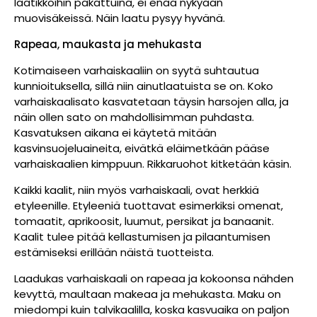
laatikkoihin pakattuina, ei enää nykyään
muovisäkeissä. Näin laatu pysyy hyvänä.
Rapeaa, maukasta ja mehukasta
Kotimaiseen varhaiskaaliin on syytä suhtautua
kunnioituksella, sillä niin ainutlaatuista se on. Koko
varhaiskaalisato kasvatetaan täysin harsojen alla, ja
näin ollen sato on mahdollisimman puhdasta.
Kasvatuksen aikana ei käytetä mitään
kasvinsuojeluaineita, eivätkä eläimetkään pääse
varhaiskaalien kimppuun. Rikkaruohot kitketään käsin.
Kaikki kaalit, niin myös varhaiskaali, ovat herkkiä
etyleenille. Etyleeniä tuottavat esimerkiksi omenat,
tomaatit, aprikoosit, luumut, persikat ja banaanit.
Kaalit tulee pitää kellastumisen ja pilaantumisen
estämiseksi erillään näistä tuotteista.
Laadukas varhaiskaali on rapeaa ja kokoonsa nähden
kevyttä, maultaan makeaa ja mehukasta. Maku on
miedompi kuin talvikaalilla, koska kasvuaika on paljon