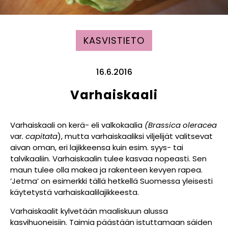
KASVISTIETO
16.6.2016
Varhaiskaali
Varhaiskaali on kerä- eli valkokaalia
(Brassica oleracea
var
. capitata
), mutta varhaiskaaliksi viljelijät valitsevat
aivan oman, eri lajikkeensa kuin esim. syys- tai
talvikaaliin. Varhaiskaalin tulee kasvaa nopeasti. Sen
maun tulee olla makea ja rakenteen kevyen rapea.
’Jetma’ on esimerkki tällä hetkellä Suomessa yleisesti
käytetystä varhaiskaalilajikkeesta.
Varhaiskaalit kylvetään maaliskuun alussa
kasvihuoneisiin. Taimia päästään istuttamaan säiden