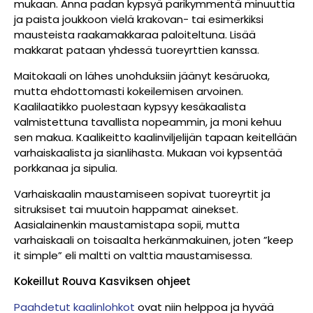
mukaan. Anna padan kypsyä parikymmentä minuuttia
ja paista joukkoon vielä krakovan- tai esimerkiksi
mausteista raakamakkaraa paloiteltuna. Lisää
makkarat pataan yhdessä tuoreyrttien kanssa.
Maitokaali on lähes unohduksiin jäänyt kesäruoka,
mutta ehdottomasti kokeilemisen arvoinen.
Kaalilaatikko puolestaan kypsyy kesäkaalista
valmistettuna tavallista nopeammin, ja moni kehuu
sen makua. Kaalikeitto kaalinviljelijän tapaan keitellään
varhaiskaalista ja sianlihasta. Mukaan voi kypsentää
porkkanaa ja sipulia.
Varhaiskaalin maustamiseen sopivat tuoreyrtit ja
sitruksiset tai muutoin happamat ainekset.
Aasialainenkin maustamistapa sopii, mutta
varhaiskaali on toisaalta herkänmakuinen, joten ”keep
it simple” eli maltti on valttia maustamisessa.
Kokeillut Rouva Kasviksen ohjeet
Paahdetut kaalinlohkot
ovat niin helppoa ja hyvää