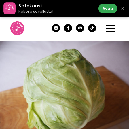
Satokausi
×
Avaa
Kokeile sovellusta!