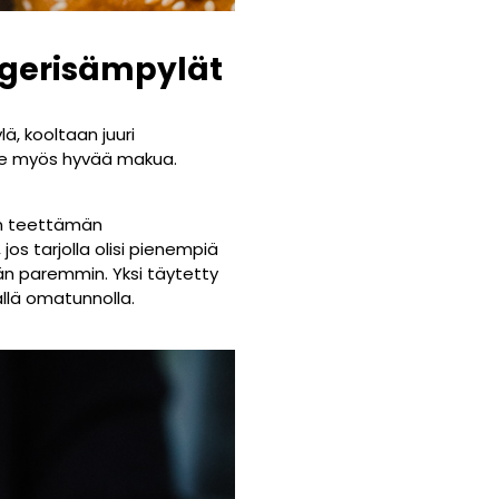
rgerisämpylät
, kooltaan juuri
lle myös hyvää makua.
nin teettämän
s tarjolla olisi pienempiä
än paremmin. Yksi täytetty
ällä omatunnolla.