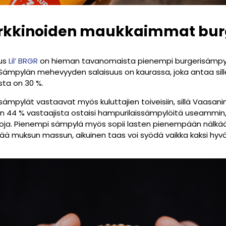
markkinoiden maukkaimmat bu
uus
Lil’ BRGR
on hieman tavanomaista pienempi burgerisämpylä
. Sämpylän mehevyyden salaisuus on kaurassa, joka antaa si
sta on 30 %.
isämpylät vastaavat myös kuluttajien toiveisiin, sillä Vaasa
 44 % vastaajista ostaisi hampurilaissämpylöitä useammin, jo
toja. Pienempi sämpylä myös sopii lasten pienempään nälkä
tää muksun massun, aikuinen taas voi syödä vaikka kaksi hyv