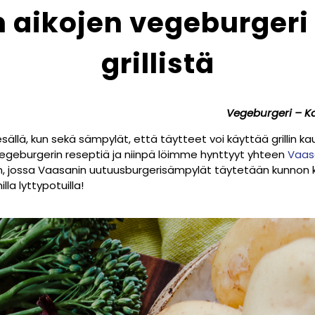
n aikojen vegeburgeri
grillistä
Vegeburgeri – Ka
ällä, kun sekä sämpylät, että täytteet voi käyttää grillin ka
geburgerin reseptiä ja niinpä löimme hynttyyt yhteen
Vaas
n, jossa Vaasanin uutuusburgerisämpylät täytetään kunnon ka
la lyttypotuilla!