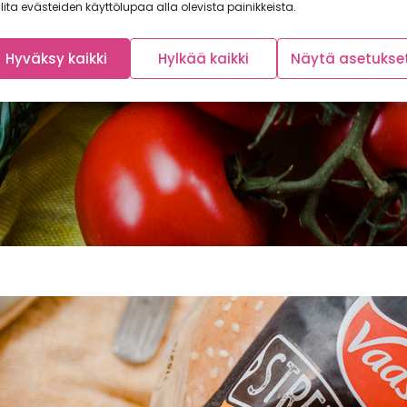
lita evästeiden käyttölupaa alla olevista painikkeista.
Hyväksy kaikki
Hylkää kaikki
Näytä asetukse