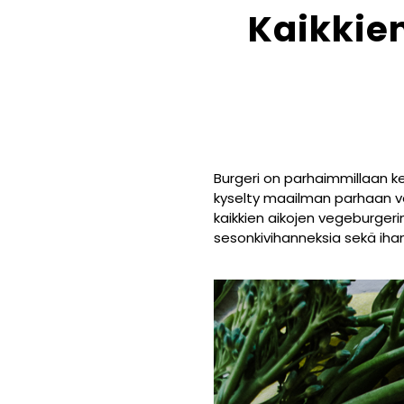
Kaikkie
Burgeri on parhaimmillaan kes
kyselty maailman parhaan ve
kaikkien aikojen vegeburgeri
sesonkivihanneksia sekä ihanil