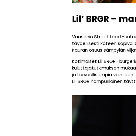
Lil’ BRGR – 
Vaasanin Street food -uut
täydellisesti käteen sopiva
Kauran osuus sämpylän vilja
Kotimaiset Lil’ BRGR -burger
kuluttajatutkimuksen mukaan
ja terveellisempiä vaihtoeh
Lil’ BRGR hampurilainen täyt