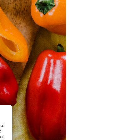
a.
ä
oit