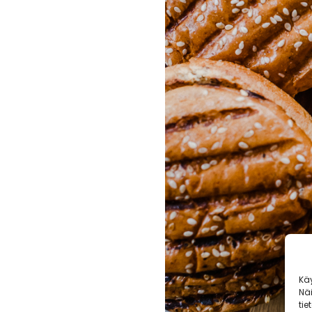
Kä
Nä
tie