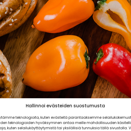
Hallinnoi evästeiden suostumusta
ytämme teknologioita, kuten evästeitä parantaaksemme selailukokemust
iden teknologioiden hyväksyminen antaa meille mahdollisuuden käsitell
toja, kuten selailukäyttäytymistä tai yksilöllisiä tunnuksia tällä sivustolla. V