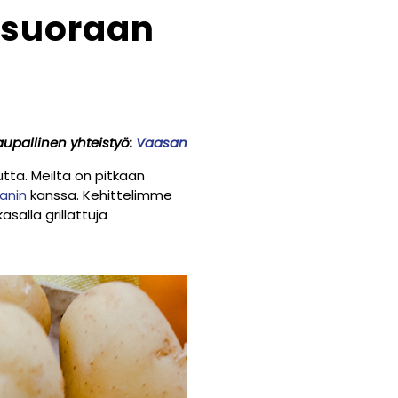
 suoraan
upallinen yhteistyö:
Vaasan
utta. Meiltä on pitkään
anin
kanssa. Kehittelimme
salla grillattuja