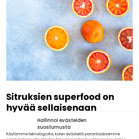
Sitruksien superfood on
hyvää sellaisenaan
Hallinnoi evästeiden
Veriappelsiinit on helpointa syödä sellaisenaan tai
suostumusta
puristaa mehuksi. Jokainen hedelmän osa voidaan
Käytämme teknologioita, kuten evästeitä parantaaksemme