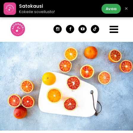
Satokausi
×
Avaa
Kokeile sovellusta!