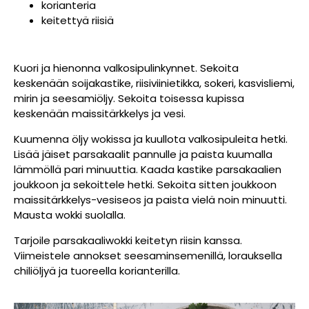
korianteria
keitettyä riisiä
Kuori ja hienonna valkosipulinkynnet. Sekoita
keskenään soijakastike, riisiviinietikka, sokeri, kasvisliemi,
mirin ja seesamiöljy. Sekoita toisessa kupissa
keskenään maissitärkkelys ja vesi.
Kuumenna öljy wokissa ja kuullota valkosipuleita hetki.
Lisää jäiset parsakaalit pannulle ja paista kuumalla
lämmöllä pari minuuttia. Kaada kastike parsakaalien
joukkoon ja sekoittele hetki. Sekoita sitten joukkoon
maissitärkkelys-vesiseos ja paista vielä noin minuutti.
Mausta wokki suolalla.
Tarjoile parsakaaliwokki keitetyn riisin kanssa.
Viimeistele annokset seesaminsemenillä, lorauksella
chiliöljyä ja tuoreella korianterilla.