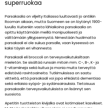
superruokaa
Parsakaalia on viljelty Italiassa luultavasti jo antiikin
Rooman aikaan, mutta Suomeen se on löytänyt 1900-
luvulla. Kuitenkin vasta lähiaikoina parsakaalia on
opittu käyttämään meillä monipuolisesti ja
välttämään ylikypsennystä. Nimestään huolimatta
parsakaali ei ole sukua parsalle, vaan kyseessä on
kaksi täysin eri vihannesta.
Parsakaali eli broccoli on terveysvaikutuksiltaan
mieletön. Se sisältää runsain mitoin mm. C-, B-, K- ja
E-vitamiineja sekä kuitua ja monia muita terveyttä
edistäviä ravintoaineita. Tutkimuksissa on saatu
viitteitä, että parsakaali voi jopa ehkäistä dementiaa
sekä erilaisia syöpä- ja sydänsairauksia. Tietoisuus
parsakaalin terveysvaikutuksista on lisännyt sen
suosiota.
Apetitin tuotteiston kivijalka ovat kotimaiset kasvikset.