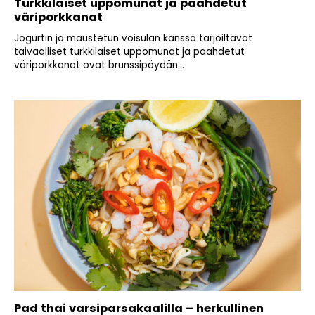
Turkkilaiset uppomunat ja paahdetut
väriporkkanat
Jogurtin ja maustetun voisulan kanssa tarjoiltavat
taivaalliset turkkilaiset uppomunat ja paahdetut
väriporkkanat ovat brunssipöydän...
Pad thai varsiparsakaalilla – herkullinen