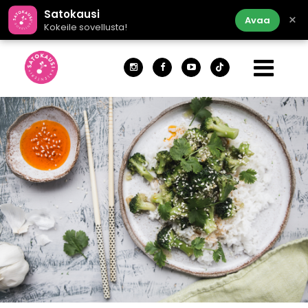
Satokausi
×
Avaa
Kokeile sovellusta!