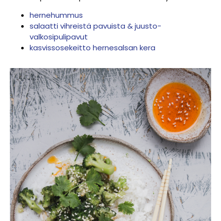
hernehummus
salaatti vihreistä pavuista & juusto-
valkosipulipavut
kasvissosekeitto hernesalsan kera