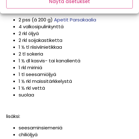
Näytä asetukset
2 pss (á 200 g)
Apetit Parsakaalia
4 valkosipulinkynttä
2 rkl öljyä
2 rkl soijakastiketta
1 ½ tl riisiviinietikkaa
2 tl sokeria
1 ½ dl kasvis- tai kanalientä
1 rkl miriniä
1 tl seesamiöljyä
1 ½ rkl maissitärkkelystä
1 ½ rkl vettä
suolaa
lisäksi:
seesaminsiemeniä
chiliöljyä