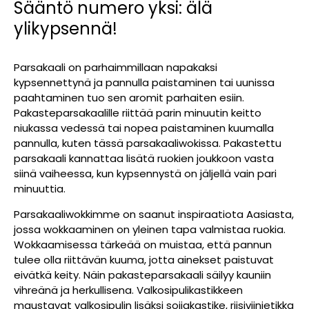
Sääntö numero yksi: älä
ylikypsennä!
Parsakaali on parhaimmillaan napakaksi
kypsennettynä ja pannulla paistaminen tai uunissa
paahtaminen tuo sen aromit parhaiten esiin.
Pakasteparsakaalille riittää parin minuutin keitto
niukassa vedessä tai nopea paistaminen kuumalla
pannulla, kuten tässä parsakaaliwokissa. Pakastettu
parsakaali kannattaa lisätä ruokien joukkoon vasta
siinä vaiheessa, kun kypsennystä on jäljellä vain pari
minuuttia.
Parsakaaliwokkimme on saanut inspiraatiota Aasiasta,
jossa wokkaaminen on yleinen tapa valmistaa ruokia.
Wokkaamisessa tärkeää on muistaa, että pannun
tulee olla riittävän kuuma, jotta ainekset paistuvat
eivätkä keity. Näin pakasteparsakaali säilyy kauniin
vihreänä ja herkullisena. Valkosipulikastikkeen
maustavat valkosipulin lisäksi soijakastike, riisiviinietikka