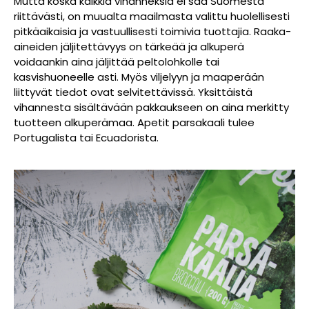
Mutta koska kaikkia vihanneksia ei saa Suomesta
riittävästi, on muualta maailmasta valittu huolellisesti
pitkäaikaisia ja vastuullisesti toimivia tuottajia. Raaka-
aineiden jäljitettävyys on tärkeää ja alkuperä
voidaankin aina jäljittää peltolohkolle tai
kasvishuoneelle asti. Myös viljelyyn ja maaperään
liittyvät tiedot ovat selvitettävissä. Yksittäistä
vihannesta sisältävään pakkaukseen on aina merkitty
tuotteen alkuperämaa. Apetit parsakaali tulee
Portugalista tai Ecuadorista.