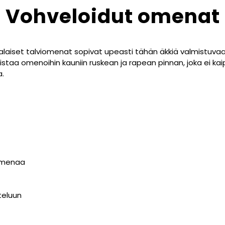
Vohveloidut omenat
aiset talviomenat sopivat upeasti tähän äkkiä valmistuvaan
aistaa omenoihin kauniin ruskean ja rapean pinnan, joka ei k
a.
iomenaa
teluun