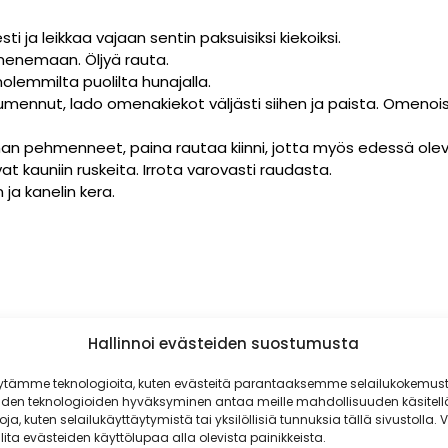
i ja leikkaa vajaan sentin paksuisiksi kiekoiksi.
menemaan. Öljyä rauta.
lemmilta puolilta hunajalla.
umennut, lado omenakiekot väljästi siihen ja paista. Omenois
 pehmenneet, paina rautaa kiinni, jotta myös edessä oleva
at kauniin ruskeita. Irrota varovasti raudasta.
ja kanelin kera.
Hallinnoi evästeiden suostumusta
ytämme teknologioita, kuten evästeitä parantaaksemme selailukokemust
iden teknologioiden hyväksyminen antaa meille mahdollisuuden käsitell
toja, kuten selailukäyttäytymistä tai yksilöllisiä tunnuksia tällä sivustolla. V
lita evästeiden käyttölupaa alla olevista painikkeista.