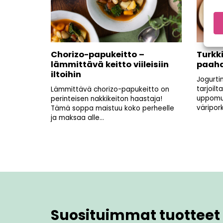
Chorizo-papukeitto –
Turkk
lämmittävä keitto viileisiin
paahd
iltoihin
Jogurti
tarjoilt
Lämmittävä chorizo-papukeitto on
uppomu
perinteisen nakkikeiton haastaja!
väripor
Tämä soppa maistuu koko perheelle
ja maksaa alle...
Suosituimmat tuotteet 