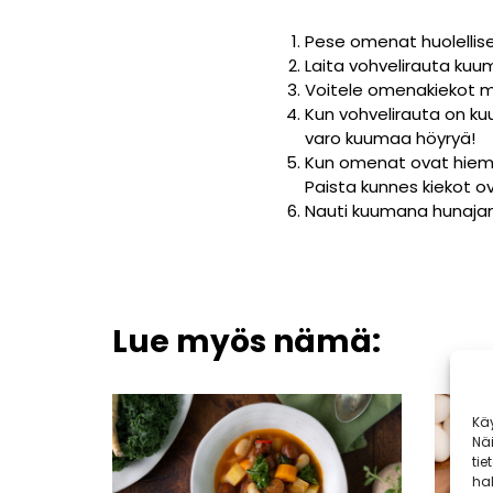
Pese omenat huolellisest
Laita vohvelirauta kuu
Voitele omenakiekot mo
Kun vohvelirauta on ku
varo kuumaa höyryä!
Kun omenat ovat hieman
Paista kunnes kiekot ov
Nauti kuumana hunajan 
Lue myös nämä:
Kä
Nä
tie
hal