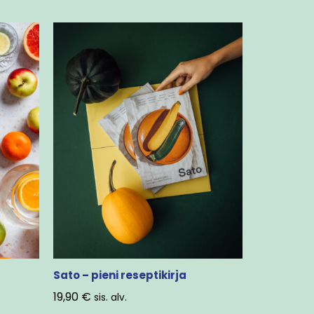
Sato – pieni reseptikirja
19,90
€
sis. alv.