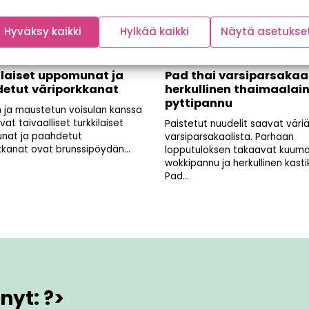
Hyväksy kaikki
Hylkää kaikki
Näytä asetukse
ilaiset uppomunat ja
Pad thai varsiparsakaal
etut väriporkkanat
herkullinen thaimaalai
pyttipannu
n ja maustetun voisulan kanssa
avat taivaalliset turkkilaiset
Paistetut nuudelit saavat väri
nat ja paahdetut
varsiparsakaalista. Parhaan
kkanat ovat brunssipöydän...
lopputuloksen takaavat kuum
wokkipannu ja herkullinen kasti
Pad...
nyt: ?>