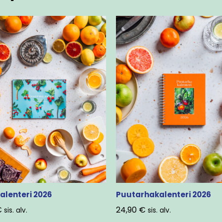
alenteri 2026
Puutarhakalenteri 2026
€
24,90
€
sis. alv.
sis. alv.