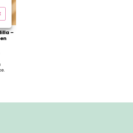
t
illa –
nen
ä
a
ke.