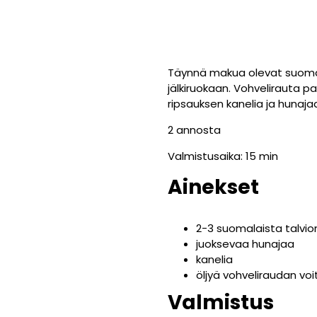
Täynnä makua olevat suomal
jälkiruokaan. Vohvelirauta p
ripsauksen kanelia ja hunaja
2 annosta
Valmistusaika: 15 min
Ainekset
2-3 suomalaista talv
juoksevaa hunajaa
kanelia
öljyä vohveliraudan voi
Valmistus