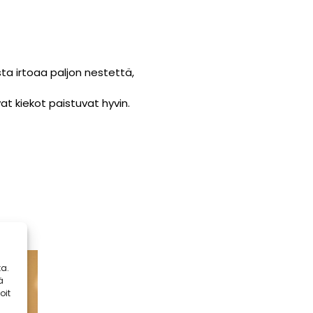
ta irtoaa paljon nestettä,
t kiekot paistuvat hyvin.
a.
ä
oit