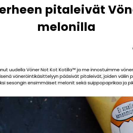
erheen pitaleivät Vöne
melonilla
ut uudella Vöner Not Kot Kotilla™ ja me innostuimme vönerö
senä vöneröintikäsittelyyn pääsivät pitaleivät, joiden väliin
ksi sesongin ensimmäiset melonit sekä suippopaprikaa ja pi