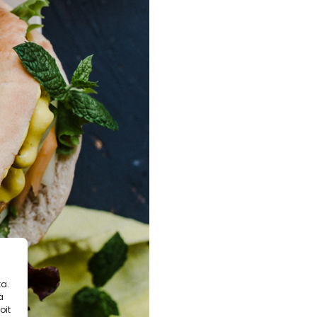
a.
ä
oit