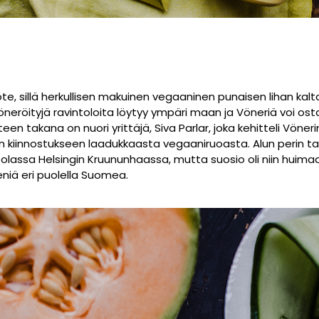
ote, sillä herkullisen makuinen vegaaninen punaisen lihan kal
neröityjä ravintoloita löytyy ympäri maan ja Vöneriä voi osta
n takana on nuori yrittäjä, Siva Parlar, joka kehitteli Vöner
kiinnostukseen laadukkaasta vegaaniruoasta. Alun perin tar
lassa Helsingin Kruununhaassa, mutta suosio oli niin huimaa
niä eri puolella Suomea.