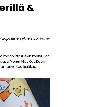
rillä &
Kaupallinen yhteistyö:
Vöner
imään lapsillekin maistuvia
 päätyi Vöner Not Kot Kotin
kamarinoitua kurkkua.