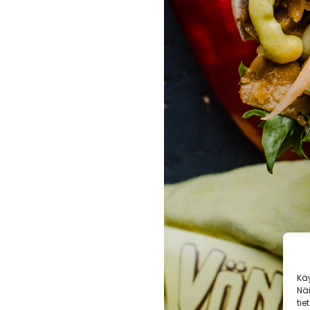
Kä
Nä
tie