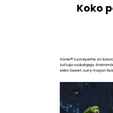
Koko p
Vöner® tuoteperhe on kasvan
tuttuja ruokalajeja. Ensimmäi
sekä Sweet curry mayon lisä