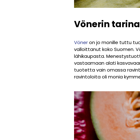
Vönerin tarina
Vöner
on jo monille tuttu tu
valloittanut koko Suomen. Vö
lähikaupasta. Menestystuottee
vastaamaan alati kasvavaan 
tuotetta vain omassa ravinto
ravintoloita oli monia kymme