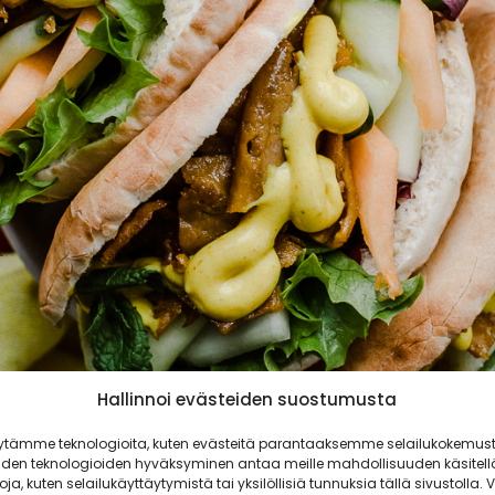
Hallinnoi evästeiden suostumusta
ytämme teknologioita, kuten evästeitä parantaaksemme selailukokemust
iden teknologioiden hyväksyminen antaa meille mahdollisuuden käsitell
toja, kuten selailukäyttäytymistä tai yksilöllisiä tunnuksia tällä sivustolla. V