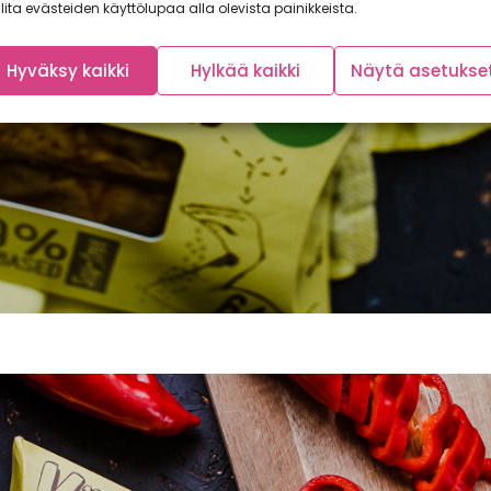
lita evästeiden käyttölupaa alla olevista painikkeista.
Hyväksy kaikki
Hylkää kaikki
Näytä asetukse