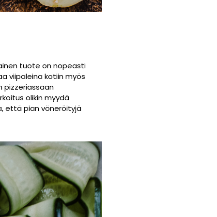
tainen tuote on nopeasti
a viipaleina kotiin myös
in pizzeriassaan
koitus olikin myydä
, että pian vöneröityjä