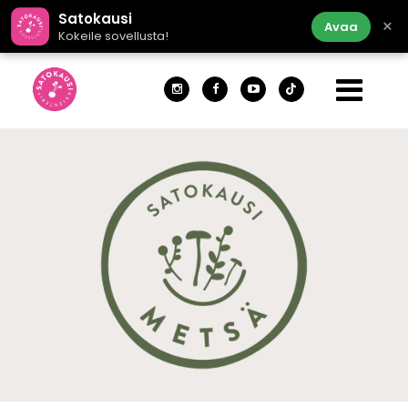
Satokausi
×
Avaa
Kokeile sovellusta!