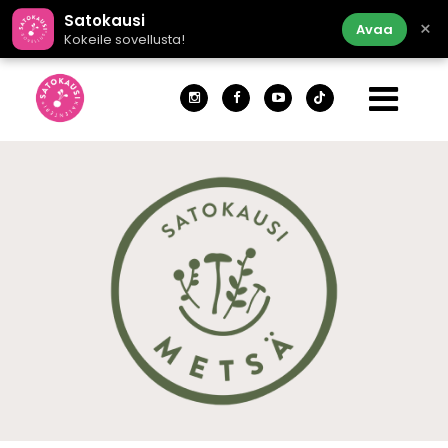
Satokausi
×
Avaa
Kokeile sovellusta!