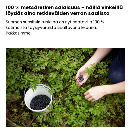
100 % metsäretken salaisuus – näillä vinkeillä
löydät aina retkieväiden verran saalista
Suomen suosituin ruisleipä on nyt saatavilla 100 %
kotimaista täysjyväruista sisältävänä leipänä.
Pakkasimme...