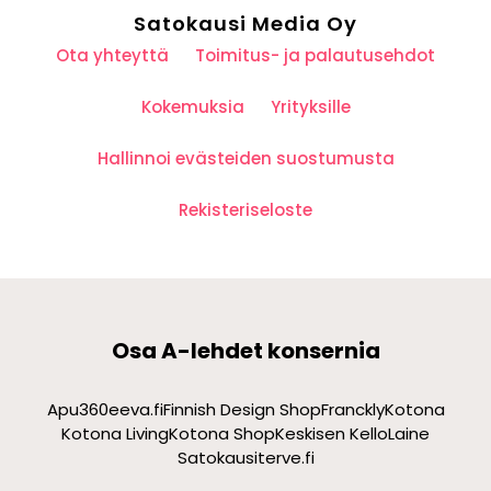
Satokausi Media Oy
Ota yhteyttä
Toimitus- ja palautusehdot
Kokemuksia
Yrityksille
Hallinnoi evästeiden suostumusta
Rekisteriseloste
Osa A-lehdet konsernia
Apu360
eeva.fi
Finnish Design Shop
Franckly
Kotona
Kotona Living
Kotona Shop
Keskisen Kello
Laine
Satokausi
terve.fi