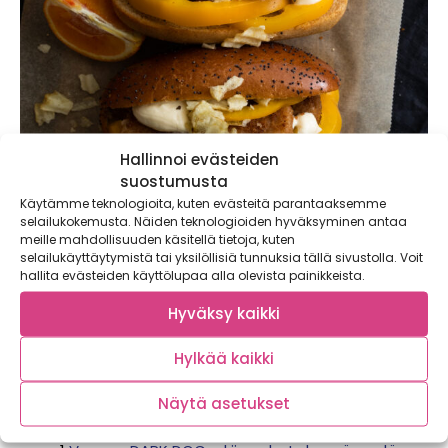
Hallinnoi evästeiden
suostumusta
Käytämme teknologioita, kuten evästeitä parantaaksemme
selailukokemusta. Näiden teknologioiden hyväksyminen antaa
meille mahdollisuuden käsitellä tietoja, kuten
selailukäyttäytymistä tai yksilöllisiä tunnuksia tällä sivustolla. Voit
hallita evästeiden käyttölupaa alla olevista painikkeista.
Hyväksy kaikki
FISH DOG
Hylkää kaikki
Näytä asetukset
Tarvitset: