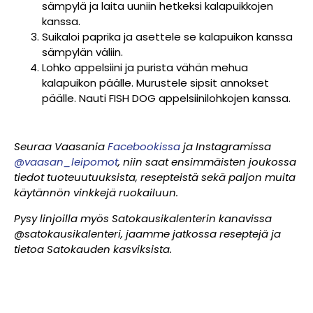
sämpylä ja laita uuniin hetkeksi kalapuikkojen
kanssa.
Suikaloi paprika ja asettele se kalapuikon kanssa
sämpylän väliin.
Lohko appelsiini ja purista vähän mehua
kalapuikon päälle. Murustele sipsit annokset
päälle. Nauti FISH DOG appelsiinilohkojen kanssa.
Seuraa Vaasania
Facebookissa
ja Instagramissa
@vaasan_leipomot
, niin saat ensimmäisten joukossa
tiedot tuoteuutuuksista, resepteistä sekä paljon muita
käytännön vinkkejä ruokailuun.
Pysy linjoilla myös Satokausikalenterin kanavissa
@satokausikalenteri, jaamme jatkossa reseptejä ja
tietoa Satokauden kasviksista.