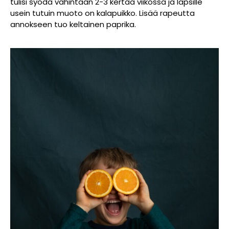
tulisi syödä vähintään 2-3 kertaa viikossa ja lapsille
usein tutuin muoto on kalapuikko. Lisää rapeutta
annokseen tuo keltainen paprika.