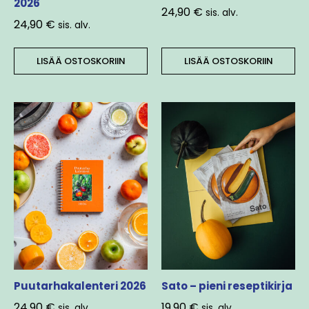
2026
24,90
€
sis. alv.
24,90
€
sis. alv.
LISÄÄ OSTOSKORIIN
LISÄÄ OSTOSKORIIN
Puutarhakalenteri 2026
Sato – pieni reseptikirja
24,90
€
19,90
€
sis. alv.
sis. alv.