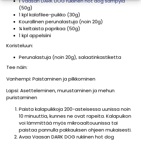
1
Vaasan DARK DOG rukiinen hot dog sämpylä
(50g)
1 kpl kalafilee-puikko (30g)
Kourallinen perunalastuja (noin 20g)
¼ keltaista paprikaa (50g)
1 kpl appelsiini
Koristeluun:
Perunalastuja (noin 20g), salaatinkastiketta
Tee näin:
Vanhempi: Paistaminen ja pilkkominen
Lapsi: Asetteleminen, murustaminen ja mehun
puristaminen
Paista kalapuikkoja 200-asteisessa uunissa noin
10 minuuttia, kunnes ne ovat rapeita. Kalapuikon
voi lämmittää myös mikroaaltouunissa tai
paistaa pannulla pakkauksen ohjeen mukaisesti.
Avaa Vaasan DARK DOG rukiinen hot dog