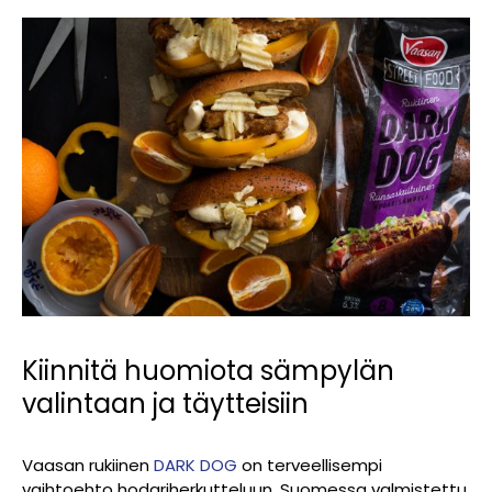
Kiinnitä huomiota sämpylän
valintaan ja täytteisiin
Vaasan rukiinen
DARK DOG
on terveellisempi
vaihtoehto hodariherkutteluun. Suomessa valmistettu