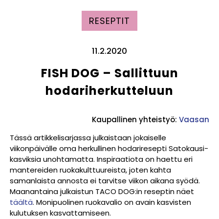
RESEPTIT
11.2.2020
FISH DOG – Sallittuun
hodariherkutteluun
Kaupallinen yhteistyö:
Vaasan
Tässä artikkelisarjassa julkaistaan jokaiselle
viikonpäivälle oma herkullinen hodariresepti Satokausi-
kasviksia unohtamatta. Inspiraatiota on haettu eri
mantereiden ruokakulttuureista, joten kahta
samanlaista annosta ei tarvitse viikon aikana syödä.
Maanantaina julkaistun TACO DOG:in reseptin näet
täältä
. Monipuolinen ruokavalio on avain kasvisten
kulutuksen kasvattamiseen.