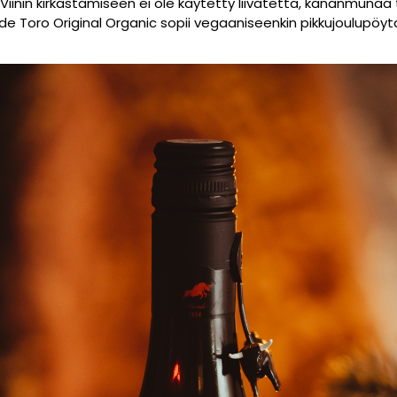
 Viinin kirkastamiseen ei ole käytetty liivatetta, kananmunaa 
de Toro Original Organic sopii vegaaniseenkin pikkujoulupöyt