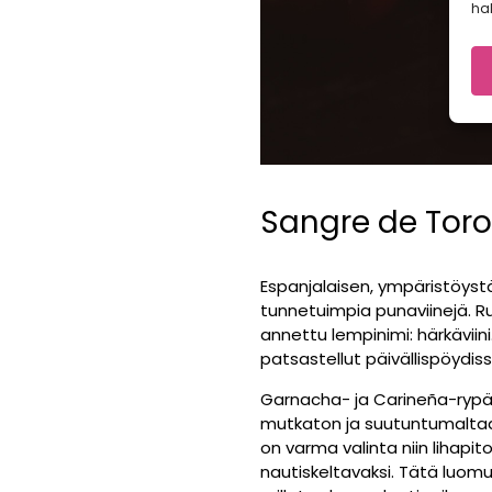
hal
Sangre de Toro
Espanjalaisen, ympäristöyst
tunnetuimpia punaviinejä. Ru
annettu lempinimi: härkäviini
patsastellut päivällispöydi
Garnacha- ja Carineña-rypäl
mutkaton ja suutuntumaltaa
on varma valinta niin lihapito
nautiskeltavaksi. Tätä luom