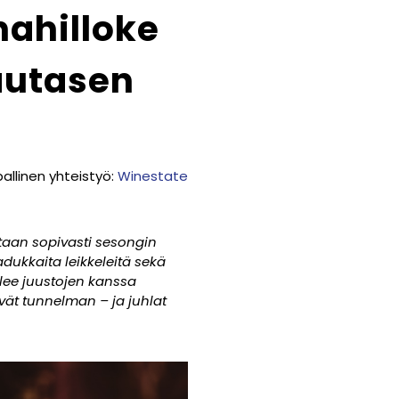
ahilloke
autasen
allinen yhteistyö:
Winestate
taan sopivasti sesongin
adukkaita leikkeleitä sekä
elee juustojen kanssa
vät tunnelman – ja juhlat