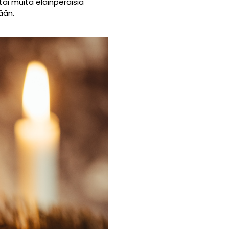
tai muita eläinperäisiä
ään.