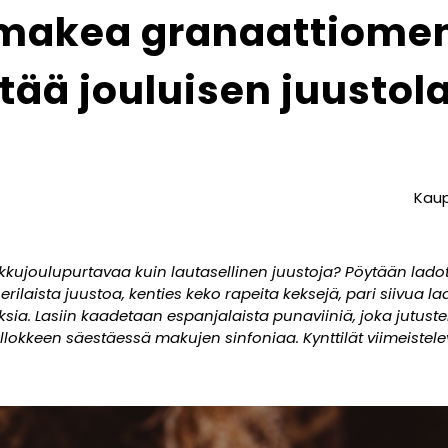
makea granaattiomen
tää jouluisen juustol
Kaup
kujoulupurtavaa kuin lautasellinen juustoja? Pöytään lado
rilaista juustoa, kenties keko rapeita keksejä, pari siivua la
viksia. Lasiin kaadetaan espanjalaista punaviiniä, joka jutust
lokkeen säestäessä makujen sinfoniaa. Kynttilät viimeistele