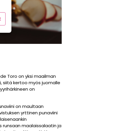
t
 de Toro on yksi maailman
, siitä kertoo myös juomalle
tyyrihärkineen on
unaviini on maultaan
tuksen yrttinen punaviini
ellaisenaankin
s runsaan maalaissalaatin ja