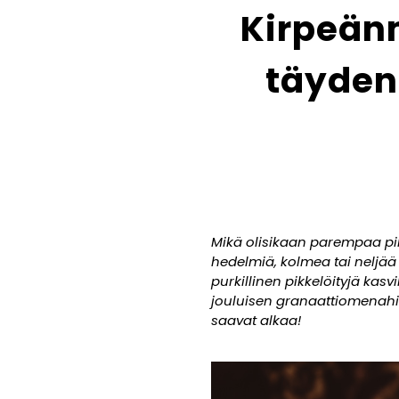
Kirpeän
täyden
Mikä olisikaan parempaa pik
hedelmiä, kolmea tai neljää e
purkillinen pikkelöityjä kas
jouluisen granaattiomenahil
saavat alkaa!