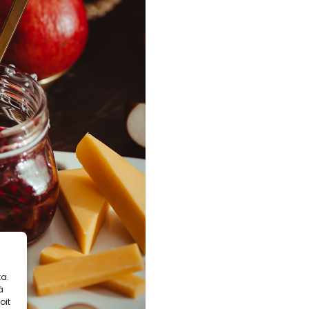
a.
ä
oit