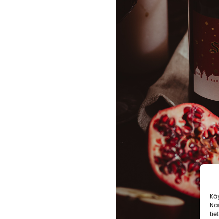
Kä
Nä
tie