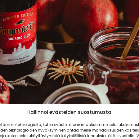
Hallinnoi evästeiden suostumusta
ytämme teknologioita, kuten evästeitä parantaaksemme selailukokemust
iden teknologioiden hyväksyminen antaa meille mahdollisuuden käsitell
toja, kuten selailukäyttäytymistä tai yksilöllisiä tunnuksia tällä sivustolla. V