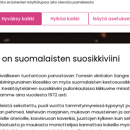
lita evästeiden käyttölupaa alla olevista painikkeista.
Hyväksy kaikki
Hylkää kaikki
Näytä asetukse
 on suomalaisten suosikkiviini
ävälliseen tuotantoon panostavan Torresin viinitalon Sangre
biininpunainen klassikko on myös suomalaisten kestosuosikki
. Keskitäyteläinen suosikkiviini pullonkaulassa kiikkuvine minia
ssämme aina vuodesta 1972 asti.
eistä sekoitettu, puoli vuotta tammitynnyreissä kypsynyt p
n pehmeä. Mehevän marjainen, mukavan mausteinen ja aavis
isille aterioille, kasvisruoan kaveriksi, juustojen kylkeen kuin s
ulaatuista ja maukasta moniottelijaa kannattaa kokeilla myö