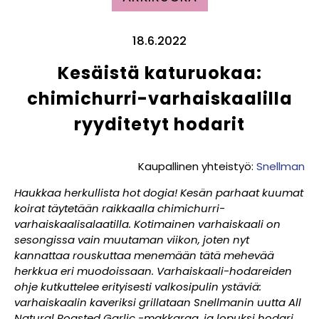
18.6.2022
Kesäistä katuruokaa:
chimichurri-varhaiskaalilla
ryyditetyt hodarit
Kaupallinen yhteistyö:
S
nellman
Haukkaa herkullista hot dogia! Kesän parhaat kuumat
koirat täytetään raikkaalla chimichurri-
varhaiskaalisalaatilla. Kotimainen varhaiskaali on
sesongissa vain muutaman viikon, joten nyt
kannattaa rouskuttaa menemään tätä mehevää
herkkua eri muodoissaan. Varhaiskaali-hodareiden
ohje kutkuttelee erityisesti valkosipulin ystäviä:
varhaiskaalin kaveriksi grillataan Snellmanin uutta All
Natural Roasted Garlic -makkaraa, ja lopuksi hodari