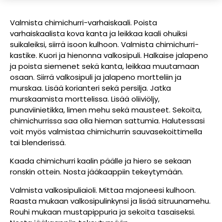
Valmista chimichurri-varhaiskaali. Poista
varhaiskaalista kova kanta ja leikkaa kaali ohuiksi
suikaleiksi, siirrä isoon kulhoon. Valmista chimichurri-
kastike. Kuori ja hienonna valkosipuli. Halkaise jalapeno
ja poista siemenet sekä kanta, leikkaa muutamaan
osaan. Siirrä valkosipuli ja jalapeno mortteliin ja
murskaa. Lisää korianteri sekä persilja. Jatka
murskaamista morttelissa. Lisää oliiviöljy,
punaviinietikka, limen mehu sekä mausteet. Sekoita,
chimichurrissa saa olla hieman sattumia. Halutessasi
voit myös valmistaa chimichurrin sauvasekoittimella
tai blenderissä.
Kaada chimichurri kaalin päälle ja hiero se sekaan
ronskin ottein. Nosta jääkaappiin tekeytymään.
Valmista valkosipuliaioli. Mittaa majoneesi kulhoon.
Raasta mukaan valkosipulinkynsi ja lisää sitruunamehu.
Rouhi mukaan mustapippuria ja sekoita tasaiseksi.