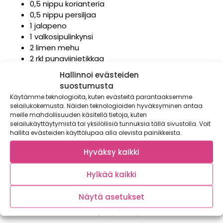
0,5 nippu korianteria
0,5 nippu persiljaa
1 jalapeno
1 valkosipulinkynsi
2 limen mehu
2 rkl punaviinietikkaa
0,5 dl oliiviöljyä
Hallinnoi evästeiden
0,5 tl suolaa
suostumusta
0,5 tl sokeria
Käytämme teknologioita, kuten evästeitä parantaaksemme
selailukokemusta. Näiden teknologioiden hyväksyminen antaa
meille mahdollisuuden käsitellä tietoja, kuten
selailukäyttäytymistä tai yksilöllisiä tunnuksia tällä sivustolla. Voit
Nopea valkosipuliaioli
hallita evästeiden käyttölupaa alla olevista painikkeista.
1 dl majoneesia
Hyväksy kaikki
1 valkosipulinkynsi
1 rkl sitruunamehua
Hylkää kaikki
mustapippuria
Näytä asetukset
Lisäksi: korianteria, jalapenoviipaleita