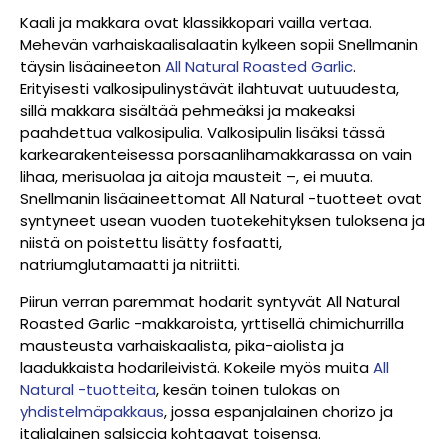
Kaali ja makkara ovat klassikkopari vailla vertaa.
Mehevän varhaiskaalisalaatin kylkeen sopii Snellmanin
täysin lisäaineeton
All Natural Roasted Garlic
.
Erityisesti valkosipulinystävät ilahtuvat uutuudesta,
sillä makkara sisältää pehmeäksi ja makeaksi
paahdettua valkosipulia. Valkosipulin lisäksi tässä
karkearakenteisessa porsaanlihamakkarassa on vain
lihaa, merisuolaa ja aitoja mausteit –, ei muuta.
Snellmanin lisäaineettomat All Natural -tuotteet ovat
syntyneet usean vuoden tuotekehityksen tuloksena ja
niistä on poistettu lisätty fosfaatti,
natriumglutamaatti ja nitriitti.
Piirun verran paremmat hodarit syntyvät All Natural
Roasted Garlic -makkaroista, yrttisellä chimichurrilla
mausteusta varhaiskaalista, pika-aiolista ja
laadukkaista hodarileivistä. Kokeile myös muita
All
Natural -tuotteita
, kesän toinen tulokas on
yhdistelmäpakkaus
, jossa espanjalainen chorizo ja
italialainen salsiccia kohtaavat toisensa.