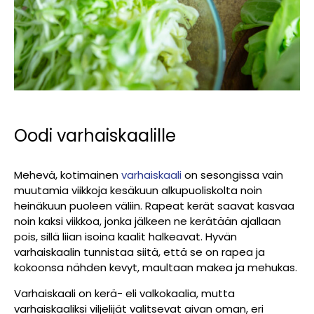
Oodi varhaiskaalille
Mehevä, kotimainen
varhaiskaali
on sesongissa vain
muutamia viikkoja kesäkuun alkupuoliskolta noin
heinäkuun puoleen väliin. Rapeat kerät saavat kasvaa
noin kaksi viikkoa, jonka jälkeen ne kerätään ajallaan
pois, sillä liian isoina kaalit halkeavat. Hyvän
varhaiskaalin tunnistaa siitä, että se on rapea ja
kokoonsa nähden kevyt, maultaan makea ja mehukas.
Varhaiskaali on kerä- eli valkokaalia, mutta
varhaiskaaliksi viljelijät valitsevat aivan oman, eri