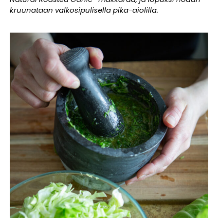
kruunataan valkosipulisella pika-aiolilla.