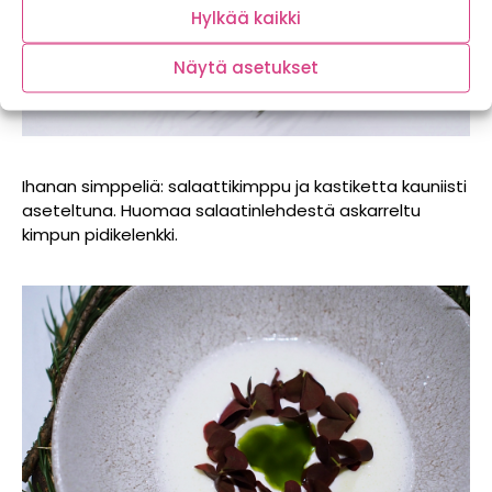
Hylkää kaikki
Näytä asetukset
Ihanan simppeliä: salaattikimppu ja kastiketta kauniisti
aseteltuna. Huomaa salaatinlehdestä askarreltu
kimpun pidikelenkki.