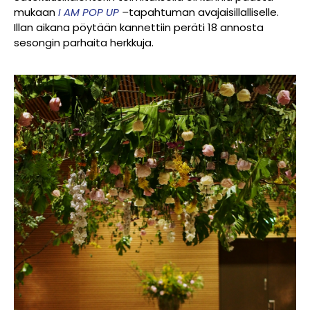
mukaan
I AM POP UP
–
tapahtuman avajaisillalliselle.
Illan aikana pöytään kannettiin peräti 18 annosta
sesongin parhaita herkkuja.