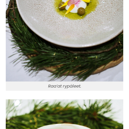
Raa’at rypäleet.