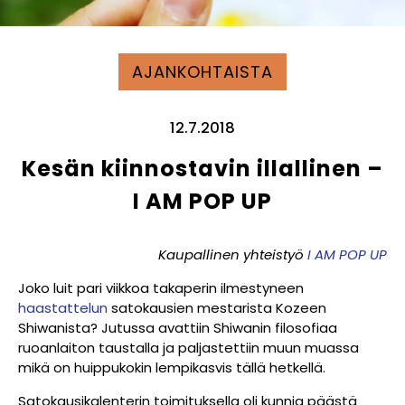
AJANKOHTAISTA
12.7.2018
Kesän kiinnostavin illallinen –
I AM POP UP
Kaupallinen yhteistyö
I AM POP UP
Joko luit pari viikkoa takaperin ilmestyneen
haastattelun
satokausien mestarista Kozeen
Shiwanista? Jutussa avattiin Shiwanin filosofiaa
ruoanlaiton taustalla ja paljastettiin muun muassa
mikä on huippukokin lempikasvis tällä hetkellä.
Satokausikalenterin toimituksella oli kunnia päästä