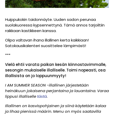
Huippukokin taidonnäyte. Uuden sadon perunaa
suolakuoressa kypsennettynä. Tämä annos tarjoiltiin
raikkaan kastikkeen kanssa.
Olipa valtavan ihana illallinen kerta kaikkiaan!
Satokausikalenteri suosittelee lämpimästi!
***
Vielä ehtii varata paikan kesän kiinnostavimmalle,
sesongin mukaiselle illalliselle. Toimi nopeasti, osa
illallisista on jo loppuunmyyty!
I AM SUMMER SEASON -illallinen järjestetään
heinäkuun jokaisena perjantaina ja lauantaina. Varaa
lippusi illalliselle
tästä
.
Illallinen on kasvispohjainen ja siinä käytetään kalaa
ja lihaa pienissä määrin. Menu on myös saatavilla