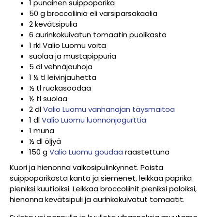
1 punainen suippoparika
50 g broccoliinia eli varsiparsakaalia
2 kevätsipulia
6 aurinkokuivatun tomaatin puolikasta
1 rkl Valio Luomu voita
suolaa ja mustapippuria
5 dl vehnäjauhoja
1 ½ tl leivinjauhetta
½ tl ruokasoodaa
½ tl suolaa
2 dl
Valio Luomu vanhanajan täysmaitoa
1 dl
Valio Luomu luonnonjogurttia
1 muna
½ dl öljyä
150 g
Valio Luomu goudaa
raastettuna
Kuori ja hienonna valkosipulinkynnet. Poista
suippoparikasta kanta ja siemenet, leikkaa paprika
pieniksi kuutioiksi. Leikkaa broccoliinit pieniksi paloiksi,
hienonna kevätsipuli ja aurinkokuivatut tomaatit.