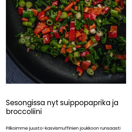
Sesongissa nyt suippopaprika ja
broccoliini
Pilkoimme juusto-kasvismuffinien joukkoon runsaasti