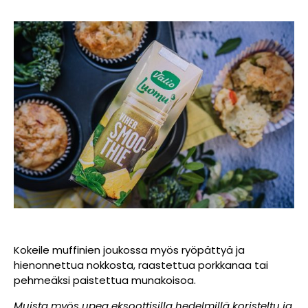
Kokeile muffinien joukossa myös ryöpättyä ja
hienonnettua nokkosta, raastettua porkkanaa tai
pehmeäksi paistettua munakoisoa.
Muista myös upea eksoottisilla hedelmillä koristeltu ja