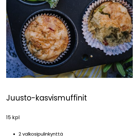
Juusto-kasvismuffinit
15 kpl
2 valkosipulinkynttä