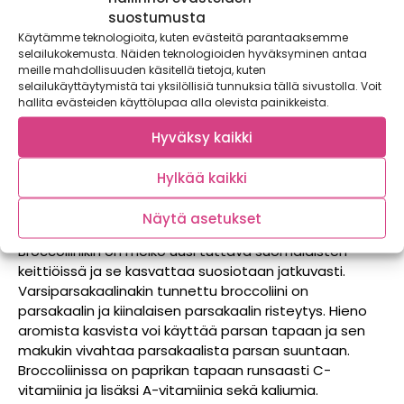
suostumusta
Käytämme teknologioita, kuten evästeitä parantaaksemme
selailukokemusta. Näiden teknologioiden hyväksyminen antaa
meille mahdollisuuden käsitellä tietoja, kuten
selailukäyttäytymistä tai yksilöllisiä tunnuksia tällä sivustolla. Voit
hallita evästeiden käyttölupaa alla olevista painikkeista.
Hyväksy kaikki
Hylkää kaikki
Näytä asetukset
Broccoliinikin on melko uusi tuttava suomalaisten
keittiöissä ja se kasvattaa suosiotaan jatkuvasti.
Varsiparsakaalinakin tunnettu broccoliini on
parsakaalin ja kiinalaisen parsakaalin risteytys. Hieno
aromista kasvista voi käyttää parsan tapaan ja sen
makukin vivahtaa parsakaalista parsan suuntaan.
Broccoliinissa on paprikan tapaan runsaasti C-
vitamiinia ja lisäksi A-vitamiinia sekä kaliumia.