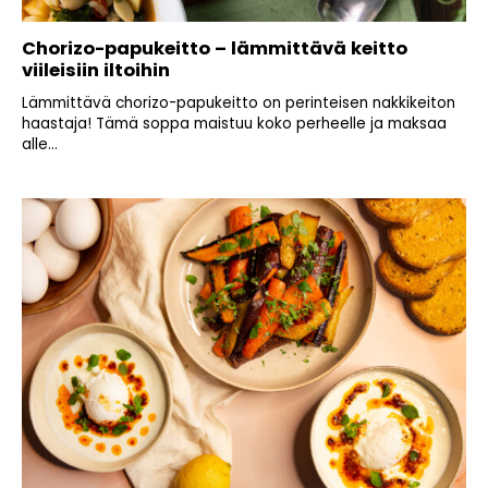
Chorizo-papukeitto – lämmittävä keitto
viileisiin iltoihin
Lämmittävä chorizo-papukeitto on perinteisen nakkikeiton
haastaja! Tämä soppa maistuu koko perheelle ja maksaa
alle...