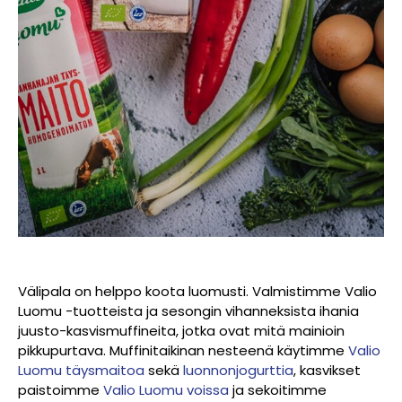
Välipala on helppo koota luomusti. Valmistimme Valio
Luomu -tuotteista ja sesongin vihanneksista ihania
juusto-kasvismuffineita, jotka ovat mitä mainioin
pikkupurtava. Muffinitaikinan nesteenä käytimme
Valio
Luomu täysmaitoa
sekä
luonnonjogurttia
, kasvikset
paistoimme
Valio Luomu voissa
ja sekoitimme