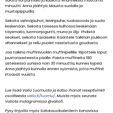
Sulata voi pannulla ja kuullota vihanneksia muutama
minuutti. Anna jäähtyä. Mausta suolalla ja
mustapippurilla.
Sekoita vehnäjauhot, leivinjauhe, ruokasooda ja suola
keskenään. Sekoita toisessa kulhossa keskenään
täysmaito, luonnonjogurtti, muna ja öljy. Yhdistä
seokset, sekoita tasaiseksi. Kääntele taikinan joukkoon
vihannekset ja reilu puolet raastetusta goudasta.
Jaa taikina muffinivuokiin muffinipellille. Ripottele loput
juustoraasteesta päälle. Paista muffineita 180
asteisessa uunissa noin 30 minuuttia, kunnes kypsiä.
Anna jäähtyä kunnolla ennen syömistä, jotta muffinit
irtoavat vuuista.
Lue lisää Valio Luomusta ja katso ihanat reseptivinkit
osoitteesta
valio.fi/luomu/
. Muista myös seurata
Valiota Instagramissa @valiofi.
Pysy linjoilla myös Satokausikalenterin kanavissa