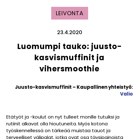
LEIVONTA
23.4.2020
Luomumpi tauko: juusto-
kasvismuffinit ja
vihersmoothie
Juusto-kasvismuffinit – Kaupallinen yhteistyö:
Valio
Etätyöt ja -koulut on nyt tulleet monille tutuiksi ja
rutiinit alkavat olla hioutuneita. Myös kotona
työskennellessä on tärkeää muistaa tauot ja
terveelliset välipalat, jotka ovat osa täysipainoista