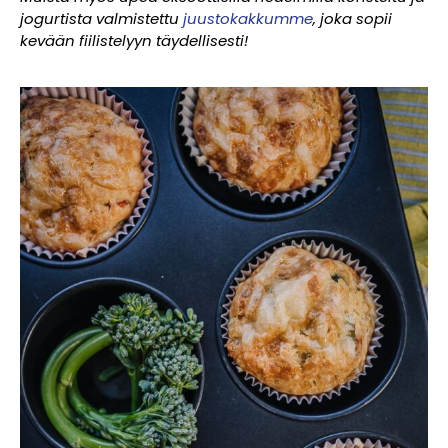
jogurtista valmistettu
juustokakkumme
, joka sopii
kevään fiilistelyyn täydellisesti!