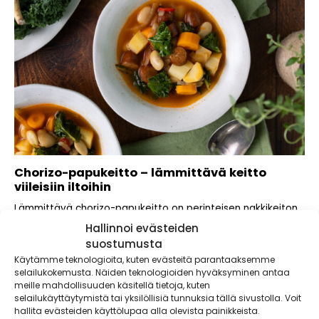
Chorizo-papukeitto – lämmittävä keitto
viileisiin iltoihin
Lämmittävä chorizo-papukeitto on perinteisen nakkikeiton
haastaja! Tämä soppa maistuu koko perheelle ja maksaa
Hallinnoi evästeiden
alle...
suostumusta
Käytämme teknologioita, kuten evästeitä parantaaksemme
selailukokemusta. Näiden teknologioiden hyväksyminen antaa
meille mahdollisuuden käsitellä tietoja, kuten
selailukäyttäytymistä tai yksilöllisiä tunnuksia tällä sivustolla. Voit
hallita evästeiden käyttölupaa alla olevista painikkeista.