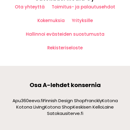
Ota yhteyttä
Toimitus- ja palautusehdot
Kokemuksia
Yrityksille
Hallinnoi evästeiden suostumusta
Rekisteriseloste
Osa A-lehdet konsernia
Apu360
eeva.fi
Finnish Design Shop
Franckly
Kotona
Kotona Living
Kotona Shop
Keskisen Kello
Laine
Satokausi
terve.fi