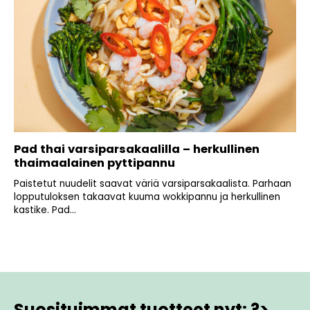
Pad thai varsiparsakaalilla – herkullinen
thaimaalainen pyttipannu
Paistetut nuudelit saavat väriä varsiparsakaalista. Parhaan
lopputuloksen takaavat kuuma wokkipannu ja herkullinen
kastike. Pad...
Suosituimmat tuotteet nyt: ?>