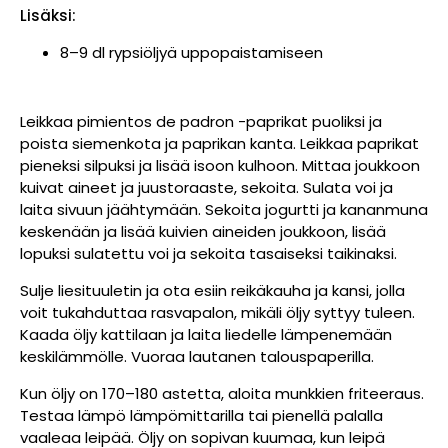
Lisäksi:
8–9 dl rypsiöljyä uppopaistamiseen
Leikkaa pimientos de padron -paprikat puoliksi ja
poista siemenkota ja paprikan kanta. Leikkaa paprikat
pieneksi silpuksi ja lisää isoon kulhoon. Mittaa joukkoon
kuivat aineet ja juustoraaste, sekoita. Sulata voi ja
laita sivuun jäähtymään. Sekoita jogurtti ja kananmuna
keskenään ja lisää kuivien aineiden joukkoon, lisää
lopuksi sulatettu voi ja sekoita tasaiseksi taikinaksi.
Sulje liesituuletin ja ota esiin reikäkauha ja kansi, jolla
voit tukahduttaa rasvapalon, mikäli öljy syttyy tuleen.
Kaada öljy kattilaan ja laita liedelle lämpenemään
keskilämmölle. Vuoraa lautanen talouspaperilla.
Kun öljy on 170–180 astetta, aloita munkkien friteeraus.
Testaa lämpö lämpömittarilla tai pienellä palalla
vaaleaa leipää. Öljy on sopivan kuumaa, kun leipä