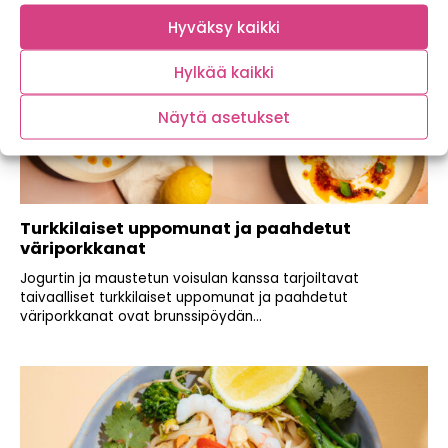
Hyväksy kaikki
Hylkää kaikki
Näytä asetukset
Turkkilaiset uppomunat ja paahdetut
väriporkkanat
Jogurtin ja maustetun voisulan kanssa tarjoiltavat
taivaalliset turkkilaiset uppomunat ja paahdetut
väriporkkanat ovat brunssipöydän...