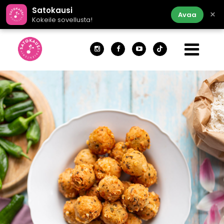
Satokausi
×
Avaa
Kokeile sovellusta!