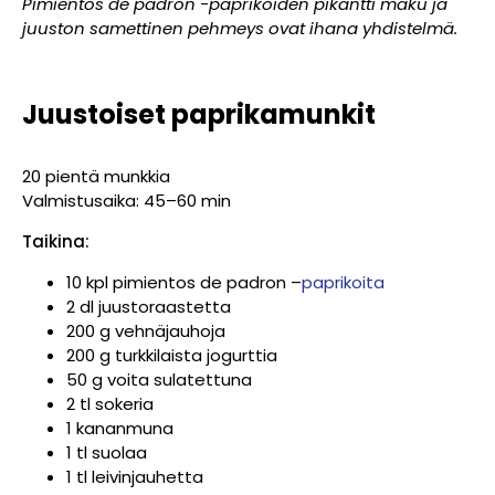
Pimientos de padron -paprikoiden pikantti maku ja
juuston samettinen pehmeys ovat ihana yhdistelmä.
Juustoiset paprikamunkit
20 pientä munkkia
Valmistusaika: 45–60 min
Taikina:
10 kpl pimientos de padron –
paprikoita
2 dl juustoraastetta
200 g vehnäjauhoja
200 g turkkilaista jogurttia
50 g voita sulatettuna
2 tl sokeria
1 kananmuna
1 tl suolaa
1 tl leivinjauhetta