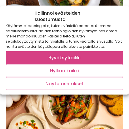
Hallinnoi evästeiden
suostumusta
Käytämme teknologioita, kuten evästeitä parantaaksemme
selailukokemusta. Näiden teknologioiden hyväksyminen antaa
meille mahdollisuuden käsitellä tietoja, kuten
Chorizo-papukeitto – lämmittävä keitto
selailukäyttäytymistä tai yksilöllisiä tunnuksia tällä sivustolla. Voit
viileisiin iltoihin
hallita evästeiden käyttölupaa alla olevista painikkeista.
Lämmittävä chorizo-papukeitto on perinteisen nakkikeiton
Hyväksy kaikki
haastaja! Tämä soppa maistuu koko perheelle ja maksaa
alle...
Hylkää kaikki
Näytä asetukset