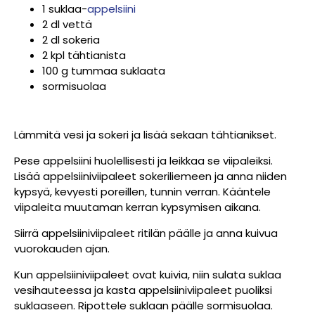
1 suklaa-
appelsiini
2 dl vettä
2 dl sokeria
2 kpl tähtianista
100 g tummaa suklaata
sormisuolaa
Lämmitä vesi ja sokeri ja lisää sekaan tähtianikset.
Pese appelsiini huolellisesti ja leikkaa se viipaleiksi.
Lisää appelsiiniviipaleet sokeriliemeen ja anna niiden
kypsyä, kevyesti poreillen, tunnin verran. Kääntele
viipaleita muutaman kerran kypsymisen aikana.
Siirrä appelsiiniviipaleet ritilän päälle ja anna kuivua
vuorokauden ajan.
Kun appelsiiniviipaleet ovat kuivia, niin sulata suklaa
vesihauteessa ja kasta appelsiiniviipaleet puoliksi
suklaaseen. Ripottele suklaan päälle sormisuolaa.