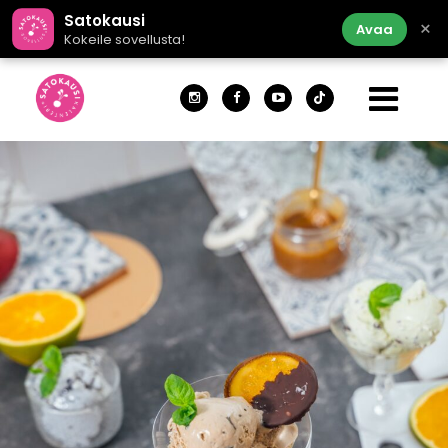
Satokausi
×
Avaa
Kokeile sovellusta!