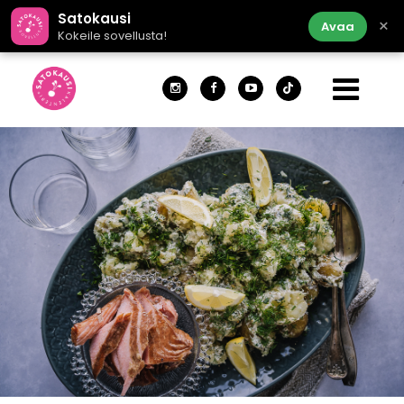
Satokausi
×
Avaa
Kokeile sovellusta!