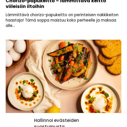
Chorizo-papukeitto – lämmittävä keitto
viileisiin iltoihin
Lämmittävä chorizo-papukeitto on perinteisen nakkikeiton
haastaja! Tämä soppa maistuu koko perheelle ja maksaa
alle...
Hallinnoi evästeiden
Turkkilaiset uppomunat ja paahdetut
suostumusta