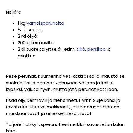
Neljälle
1 kg
varhaisperunoita
¾ tl suolaa
2 rkl öljyä
200 g kermaviiliä
2 dl tuoreita yrttejä , esim.
tilliä
,
persiljaa
ja
minttua
Pese perunat. Kuumenna vesi kattilassa ja mausta se
suolalla. Laita perunat kiehuvaan veteen ja keitä
kypsiksi. Valuta hyvin, mutta jätä perunat kattilaan.
Lisää öljy, kermaviili ja hienonnetut yrtit. Sulje kansi ja
ravista kattilaa voimakkaasti, jotta perunat hieman
murskaantuvat ja ainekset sekoittuvat.
Tarjoile hölskytysperunat esimerkiksi savustetun kalan
kera.