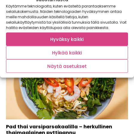
väriporkkanat
Käytämme teknologioita, kuten evästeitä parantaaksemme
Jogurtin ja maustetun voisulan kanssa tarjoiltavat
selailukokemusta. Näiden teknologioiden hyväksyminen antaa
meille mahdollisuuden käsitellä tietoja, kuten
taivaalliset turkkilaiset uppomunat ja paahdetut
selailukäyttäytymistä tai yksilöllisiä tunnuksia tällä sivustolla. Voit
väriporkkanat ovat brunssipöydän...
hallita evästeiden käyttölupaa alla olevista painikkeista.
Hyväksy kaikki
Hylkää kaikki
Näytä asetukset
Pad thai varsiparsakaalilla – herkullinen
thaimaalainen pyttipannu