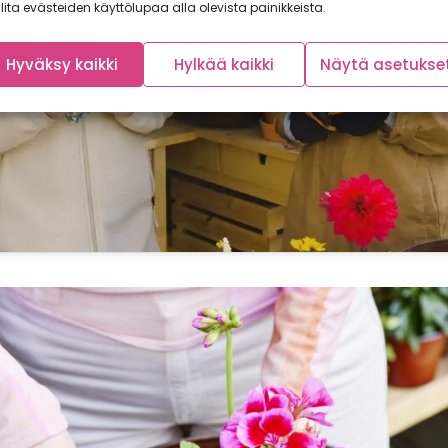
markkinointievästeet ja ottaaksesi
lita evästeiden käyttölupaa alla olevista painikkeista.
tämän sisällön käyttöön
Hyväksy kaikki
Hylkää kaikki
Näytä asetukse