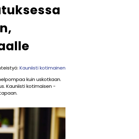
utuksessa
n,
aalle
hteistyö:
Kauniisti kotimainen
n helpompaa kuin uskotkaan.
s. Kauniisti kotimaisen -
stapaan.