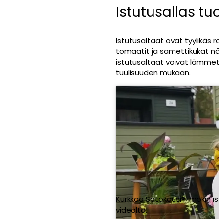
Istutusallas tu
Istutusaltaat ovat tyylikäs r
tomaatit ja samettikukat nä
istutusaltaat voivat lämmet
tuulisuuden mukaan.
Kurkkaa Satokausi®-mökin is
videolta: