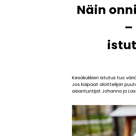
Näin onn
–
istu
Kesäkukkien istutus tuo väri
Jos kaipaat aloittelijan puu
asiantuntijat Johanna ja Las