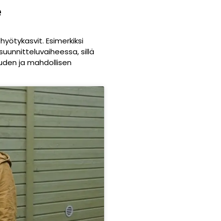
e
hyötykasvit. Esimerkiksi
uunnitteluvaiheessa, sillä
uuden ja mahdollisen