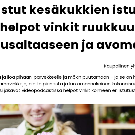
istut kesäkukkien ist
 helpot vinkit ruukkuu
tusaltaaseen ja avom
Kaupallinen y
ä ja iloa pihaan, parvekkeelle ja mökin puutarhaan – ja se o
tarhavinkkejä, aloita pienestä ja luo omannäköinen kokonaisuu
si jakavat videopodcastissa helpot vinkit kolmeen eri istutu