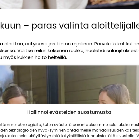
uun – paras valinta aloittelijall
loittaa, erityisesti jos tila on rajallinen. Parvekekukat kuten 
ukuissa. Valitse reilun kokoinen ruukku, huolehdi salaojitukses
u myös kukkien hoito helteillä.
Hallinnoi evästeiden suostumusta
ytämme teknologioita, kuten evästeitä parantaaksemme selailukokemust
iden teknologioiden hyväksyminen antaa meille mahdollisuuden käsitell
Paina tästä markkinointi hyväksyäksesi
toja, kuten selailukäyttäytymistä tai yksilöllisiä tunnuksia tällä sivustolla. V
kkejä