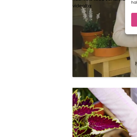
hal
videolta: