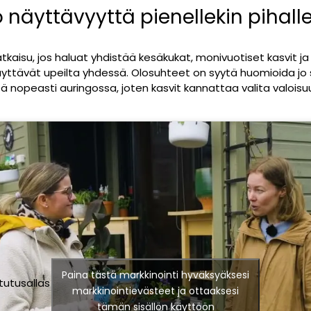
o näyttävyyttä pienellekin pihall
atkaisu, jos haluat yhdistää kesäkukat, monivuotiset kasvit ja 
yttävät upeilta yhdessä. Olosuhteet on syytä huomioida jo s
ä nopeasti auringossa, joten kasvit kannattaa valita valois
Paina tästä markkinointi hyväksyäksesi
tutusallas
markkinointievästeet ja ottaaksesi
tämän sisällön käyttöön