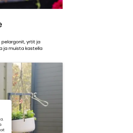
e
pelargonit, yrtit ja
ta ja muista kastella
a.
ä
oit