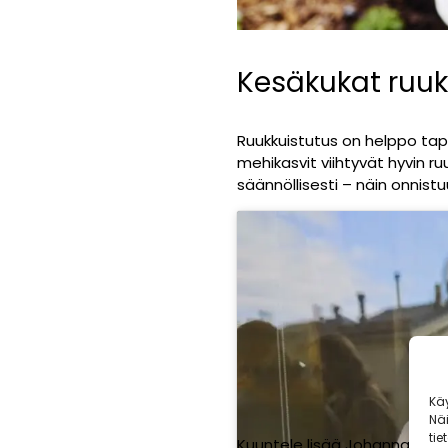
Kesäkukat ruukk
Ruukkuistutus on helppo tapa a
mehikasvit viihtyvät hyvin ru
säännöllisesti – näin onnistu
Kä
Nä
tie
Kuuntele lisää Johannan vin