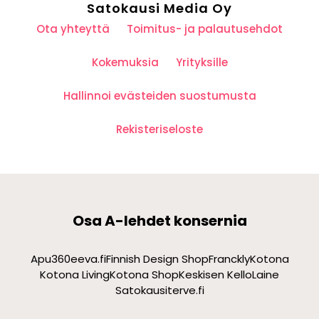
Satokausi Media Oy
Ota yhteyttä
Toimitus- ja palautusehdot
Kokemuksia
Yrityksille
Hallinnoi evästeiden suostumusta
Rekisteriseloste
Osa A-lehdet konsernia
Apu360
eeva.fi
Finnish Design Shop
Franckly
Kotona
Kotona Living
Kotona Shop
Keskisen Kello
Laine
Satokausi
terve.fi