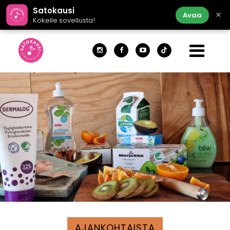
Satokausi
×
Avaa
Kokeile sovellusta!
AJANKOHTAISTA