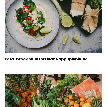
Feta-broccoliinitortillat vappupiknikille