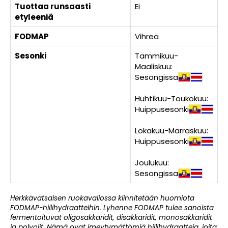
Tuottaa runsaasti
Ei
etyleeniä
FODMAP
Vihreä
Sesonki
Tammikuu-
Maaliskuu:
Sesongissa
Huhtikuu-Toukokuu:
Huippusesonki
Lokakuu-Marraskuu:
Huippusesonki
Joulukuu:
Sesongissa
Herkkävatsaisen ruokavaliossa kiinnitetään huomiota
FODMAP-hiilihydraatteihin. Lyhenne FODMAP tulee sanoista
fermentoituvat oligosakkaridit, disakkaridit, monosakkaridit
ja polyolit. Nämä ovat imeytymättömiä hiilihydraatteja, joita