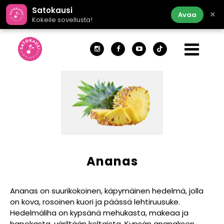
Satokausi
×
Avaa
Kokeile sovellusta!
Ananas
Ananas on suurikokoinen, käpymäinen hedelmä, jolla
on kova, rosoinen kuori ja päässä lehtiruusuke.
Hedelmäliha on kypsänä mehukasta, makeaa ja
hapokasta, väriltään keltaista. Kypsän ananaksen