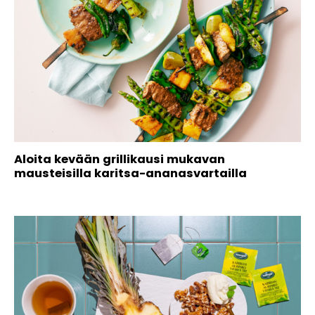
Aloita kevään grillikausi mukavan
mausteisilla karitsa-ananasvartailla