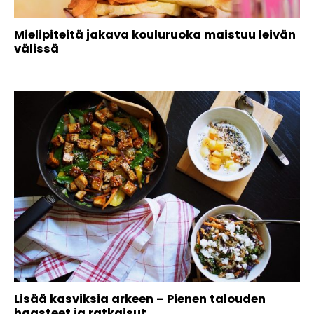
Mielipiteitä jakava kouluruoka maistuu leivän
välissä
Lisää kasviksia arkeen – Pienen talouden
haasteet ja ratkaisut