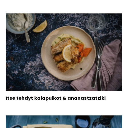
Itse tehdyt kalapuikot & ananastzatziki