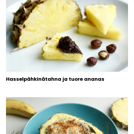
Hasselpähkinätahna ja tuore ananas