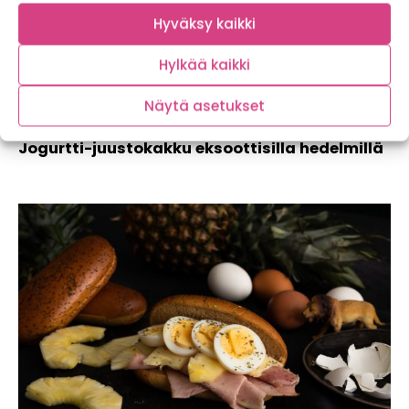
Hyväksy kaikki
Hylkää kaikki
Näytä asetukset
Jogurtti-juustokakku eksoottisilla hedelmillä