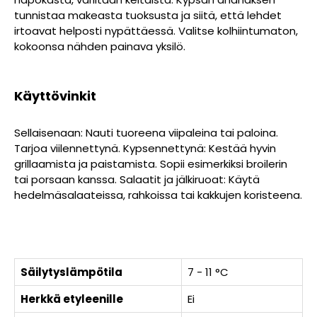
tunnistaa makeasta tuoksusta ja siitä, että lehdet
irtoavat helposti nypättäessä. Valitse kolhiintumaton,
kokoonsa nähden painava yksilö.
Käyttövinkit
Sellaisenaan: Nauti tuoreena viipaleina tai paloina.
Tarjoa viilennettynä. Kypsennettynä: Kestää hyvin
grillaamista ja paistamista. Sopii esimerkiksi broilerin
tai porsaan kanssa. Salaatit ja jälkiruoat: Käytä
hedelmäsalaateissa, rahkoissa tai kakkujen koristeena.
Säilytyslämpötila
7 - 11 °C
Herkkä etyleenille
Ei