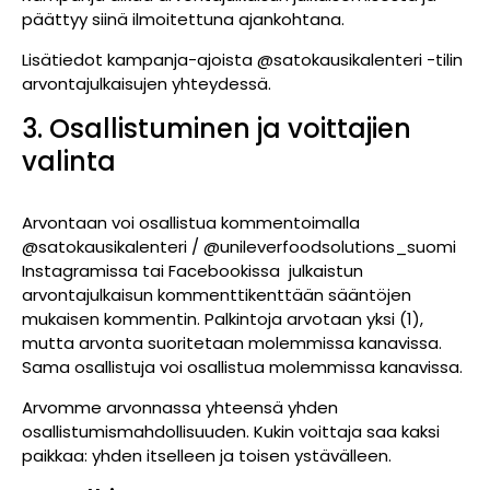
päättyy siinä ilmoitettuna ajankohtana.
Lisätiedot kampanja-ajoista @satokausikalenteri -tilin
arvontajulkaisujen yhteydessä.
3. Osallistuminen ja voittajien
valinta
Arvontaan voi osallistua kommentoimalla
@satokausikalenteri / @unileverfoodsolutions_suomi
Instagramissa tai Facebookissa julkaistun
arvontajulkaisun kommenttikenttään sääntöjen
mukaisen kommentin. Palkintoja arvotaan yksi (1),
mutta arvonta suoritetaan molemmissa kanavissa.
Sama osallistuja voi osallistua molemmissa kanavissa.
Arvomme arvonnassa yhteensä yhden
osallistumismahdollisuuden. Kukin voittaja saa kaksi
paikkaa: yhden itselleen ja toisen ystävälleen.