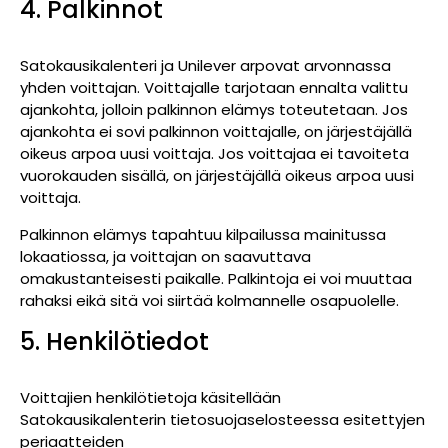
4. Palkinnot
Satokausikalenteri ja Unilever arpovat arvonnassa
yhden voittajan. Voittajalle tarjotaan ennalta valittu
ajankohta, jolloin palkinnon elämys toteutetaan. Jos
ajankohta ei sovi palkinnon voittajalle, on järjestäjällä
oikeus arpoa uusi voittaja. Jos voittajaa ei tavoiteta
vuorokauden sisällä, on järjestäjällä oikeus arpoa uusi
voittaja.
Palkinnon elämys tapahtuu kilpailussa mainitussa
lokaatiossa, ja voittajan on saavuttava
omakustanteisesti paikalle. Palkintoja ei voi muuttaa
rahaksi eikä sitä voi siirtää kolmannelle osapuolelle.
5. Henkilötiedot
Voittajien henkilötietoja käsitellään
Satokausikalenterin tietosuojaselosteessa esitettyjen
periaatteiden