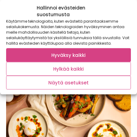
Hallinnoi evästeiden
suostumusta
Käytämme teknologioita, kuten evästeitä parantaaksemme
selailukokemusta. Näiden teknologioiden hyväksyminen antaa
Chorizo-papukeitto – lämmittävä keitto
meille mahdollisuuden käsitellä tietoja, kuten
viileisiin iltoihin
selailukäyttäytymistä tai yksilöllisiä tunnuksia tällä sivustolla. Voit
hallita evästeiden käyttölupaa alla olevista painikkeista.
Lämmittävä chorizo-papukeitto on perinteisen nakkikeiton
haastaja! Tämä soppa maistuu koko perheelle ja maksaa
Hyväksy kaikki
alle...
Hylkää kaikki
Näytä asetukset