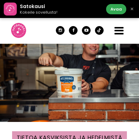
Satokausi
×
Avaa
Kokeile sovellusta!
TIETOA KASVIKSISTA JA HEDELMISTÄ