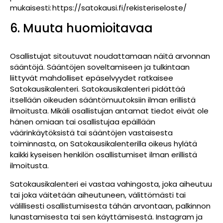
mukaisesti: https://satokausi.fi/rekisteriseloste/
6. Muuta huomioitavaa
Osallistujat sitoutuvat noudattamaan näitä arvonnan
sääntöjä. Sääntöjen soveltamiseen ja tulkintaan
liittyvät mahdolliset epäselvyydet ratkaisee
Satokausikalenteri. Satokausikalenteri pidättää
itsellään oikeuden sääntömuutoksiin ilman erillistä
ilmoitusta. Mikäli osallistujan antamat tiedot eivät ole
hänen omiaan tai osallistujaa epäillään
väärinkäytöksistä tai sääntöjen vastaisesta
toiminnasta, on Satokausikalenterilla oikeus hylätä
kaikki kyseisen henkilön osallistumiset ilman erillistä
ilmoitusta.
Satokausikalenteri ei vastaa vahingosta, joka aiheutuu
tai joka väitetään aiheutuneen, välittömästi tai
välillisesti osallistumisesta tähän arvontaan, palkinnon
lunastamisesta tai sen käyttämisestä. Instagram ja