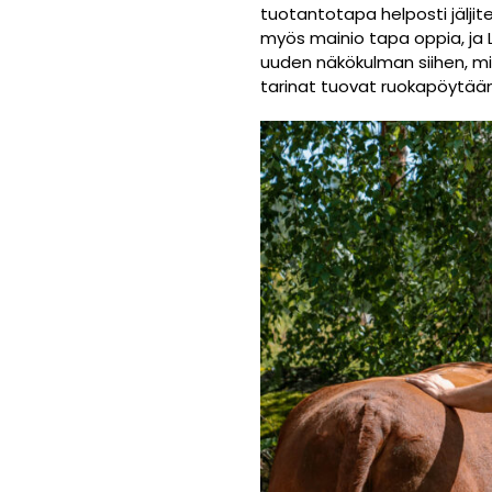
tuotantotapa helposti jäljit
myös mainio tapa oppia, ja L
uuden näkökulman siihen, mis
tarinat tuovat ruokapöytään 