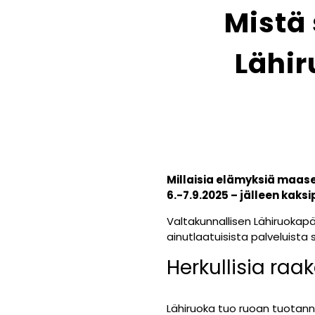
Mistä
Lähir
Millaisia elämyksiä maase
6.-7.9.2025 – jälleen kaks
Valtakunnallisen Lähiruokapäi
ainutlaatuisista palveluista 
Herkullisia raa
Lähiruoka tuo ruoan tuotanno