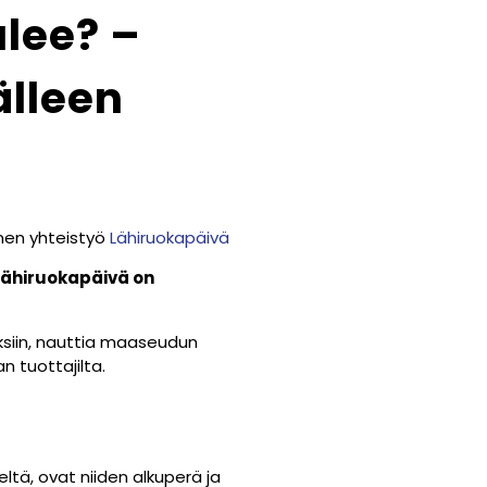
lee? –
älleen
inen yhteistyö
Lähiruokapäivä
 Lähiruokapäivä on
tyksiin, nauttia maaseudun
n tuottajilta.
ltä, ovat niiden alkuperä ja