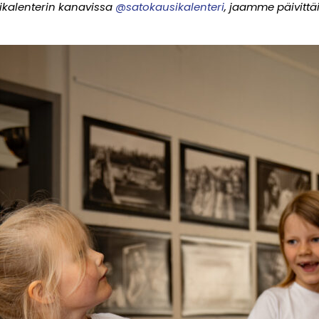
sikalenterin kanavissa
@satokausikalenteri
, jaamme päivittäi