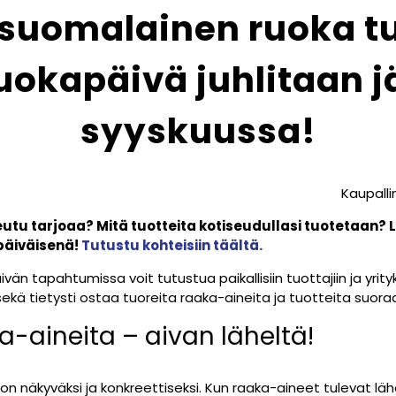
 suomalainen ruoka tu
uokapäivä juhlitaan j
syyskuussa!
Kaupall
utu tarjoaa? Mitä tuotteita kotiseudullasi tuotetaan?
ipäiväisenä!
Tutustu kohteisiin täältä.
vän tapahtumissa voit tutustua paikallisiin tuottajiin ja yri
sekä tietysti ostaa tuoreita raaka-aineita ja tuotteita suoraa
ka-aineita – aivan läheltä!
n näkyväksi ja konkreettiseksi. Kun raaka-aineet tulevat lähe