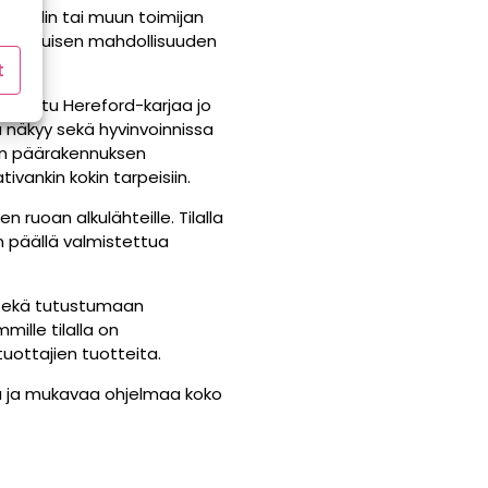
n, puodin tai muun toimijan
nutlaatuisen mahdollisuuden
t
svatettu Hereford-karjaa jo
ä näkyy sekä hyvinvoinnissa
sen päärakennuksen
ivankin kokin tarpeisiin.
n ruoan alkulähteille. Tilalla
 päällä valmistettua
a sekä tutustumaan
mille tilalla on
ituottajien tuotteita.
oja ja mukavaa ohjelmaa koko