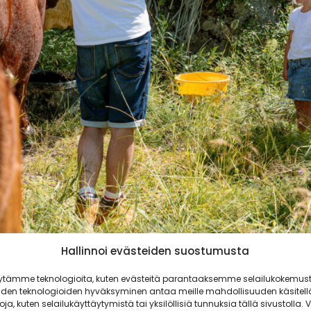
Hallinnoi evästeiden suostumusta
ita ympäri Suomea
ytämme teknologioita, kuten evästeitä parantaaksemme selailukokemust
iden teknologioiden hyväksyminen antaa meille mahdollisuuden käsitell
toja, kuten selailukäyttäytymistä tai yksilöllisiä tunnuksia tällä sivustolla. V