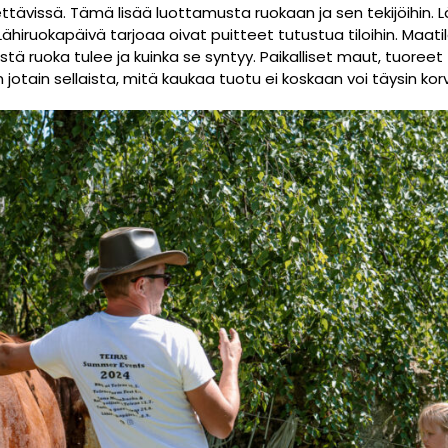
ettävissä. Tämä lisää luottamusta ruokaan ja sen tekijöihin.
ähiruokapäivä tarjoaa oivat puitteet tutustua tiloihin. Maatil
tä ruoka tulee ja kuinka se syntyy. Paikalliset maut, tuoreet
jotain sellaista, mitä kaukaa tuotu ei koskaan voi täysin kor