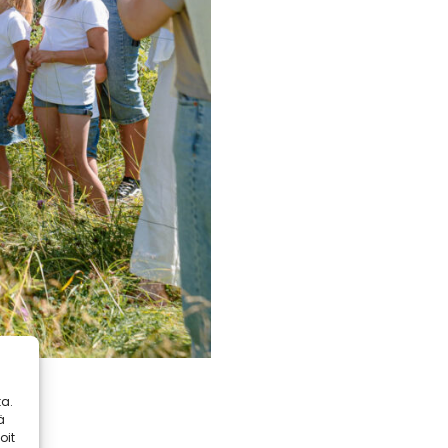
a.
ä
oit