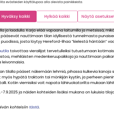
lita evästeiden käyttölupaa alla olevista painikkeista.
kkialla Suomessa. Voit siis helposti löytää lähialueeltasi tila
a esittelee tuotteitaan sekä toimintaansa. Päivä tarjoaa ai
n ja tavat tuottajia kasvotusten.
Hyväksy kaikki
Hylkää kaikki
Näytä asetukse
esimerkiksi Loviisassa sijaitseva
Teiraksen tila
, jossa on ka
 ja laadulla. Karja elää vapaana laitumilla ja metsissä, mik
jat pääsevät nauttimaan tilan idyllisestä tunnelmasta punai
a puodissa, josta löytyy Hereford-lihaa ”kielestä häntään” vaat
utila
toivottaa vierailijat tervetulleiksi tutustumaan kotimaise
ustoa, mehiläisten medenkeruupaikkoja ja nauttimaan paikan
 leivonnaisia.
an tilalla pääset näkemään lehmiä, pihassa kulkevia kanoj
 myös hypätä traktorin tai mönkijän kyytiin, ja perheen pienim
alli. Kotiin viemisiksi voit napata lähiruokatorilta mukaan läh
-7.9.2025 ja näiden kohteiden lisäksi mukana on lukuisia til
äivän kohteisiin
tästä
.