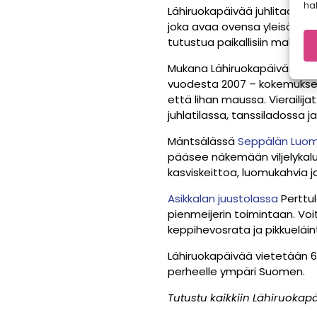
hal
Lähiruokapäivää juhlitaan kai
joka avaa ovensa yleisölle j
tutustua paikallisiin makuihi
Mukana Lähiruokapäivässä on 
vuodesta 2007 – kokemuksella
että lihan maussa. Vieraili
juhlatilassa, tanssiladossa j
Mäntsälässä
Seppälän Luom
pääsee näkemään viljelykal
kasviskeittoa, luomukahvia ja
Asikkalan juustolassa
Perttul
pienmeijerin toimintaan. Voit
keppihevosrata ja pikkueläint
Lähiruokapäivää vietetään 6.
perheelle ympäri Suomen.
Tutustu kaikkiin Lähiruokap