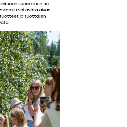
 Lähiruoan suosiminen on
avierailu voi avata aivan
 tuotteet ja tuottajien
vata.