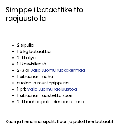
Simppeli bataattikeitto
raejuustolla
2 sipulia
1,5 kg bataattia
2 rkl öljyä
1 l kasvislientä
2-3 dl
Valio Luomu ruokakermaa
1 sitruunan mehu
suolaa ja mustapippuria
1 prk
Valio Luomu raejuustoa
1 sitruunan raastettu kuori
2 rkl ruohosipulia hienonnettuna
Kuori ja hienonna sipulit. Kuori ja paloittele bataatit.