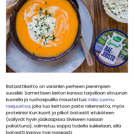
Bataattikeitto on varsinkin perheen pienimpien
suosikki. Samettisen keiton kanssa tarjoillaan sitruunan
kuorella ja ruohosipulilla maustettua
Valio Luomu
raejuustoa
, joka tuo keittoon paitsi rakennetta, myös
proteiinia! Kun kuorit ja pilkot bataatit etukäteen
(säilyvät hyvin jääkaapissa tiiviiseen rasiaan
pakattuna), valmistuu soppa todella sukkelaan, sillä
bataatti kypsyy tosi nopeasti.