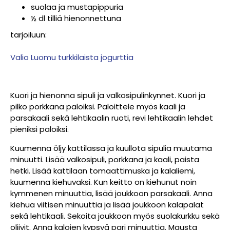
suolaa ja mustapippuria
½ dl tilliä hienonnettuna
tarjoiluun:
Valio Luomu turkkilaista jogurttia
Kuori ja hienonna sipuli ja valkosipulinkynnet. Kuori ja
pilko porkkana paloiksi. Paloittele myös kaali ja
parsakaali sekä lehtikaalin ruoti, revi lehtikaalin lehdet
pieniksi paloiksi.
Kuumenna öljy kattilassa ja kuullota sipulia muutama
minuutti. Lisää valkosipuli, porkkana ja kaali, paista
hetki. Lisää kattilaan tomaattimuska ja kalaliemi,
kuumenna kiehuvaksi. Kun keitto on kiehunut noin
kymmenen minuuttia, lisää joukkoon parsakaali. Anna
kiehua viitisen minuuttia ja lisää joukkoon kalapalat
sekä lehtikaali. Sekoita joukkoon myös suolakurkku sekä
oliivit. Anna kalojen kypsyä pari minuuttia. Mausta