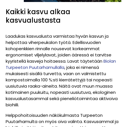
Kaikki kasvu alkaa
kasvualustasta
Laadukas kasvualusta varmistaa hyvän kasvun ja
helpottaa viherpeukalon työtä. Edellisvuoden
kohopenkkien rinnalle nousevat korkeammat
ergonomiset viljelylavat, joiden ääressä ei tarvitse
kyyristellä kasveja hoitaessa. Lavat täytetään
Biolan
Turpeeton Puutarhamullalla
, joka ei nimensä
mukaisesti sisällä turvetta, vaan on valmistettu
kompostoimalla 100 %:sti kierrätettyjä tai nopeasti
uusiutuvia raaka-aineita. Näitä ovat muun muassa
kotimainen puukuitu, nopeasti uusiutuva, ekologinen
kasvualustasammal sekä pieneliötoimintaa aktivoiva
biohiili.
Helppohoitoisuuden näkökulmasta Turpeeton
Puutarhamulta on myös oiva valinta. Kasvusammal ja