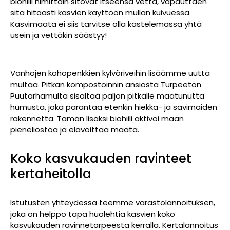
biohiili nimittäin sitovat itseensä vettä, vapauttaen
sitä hitaasti kasvien käyttöön mullan kuivuessa.
Kasvimaata ei siis tarvitse olla kastelemassa yhtä
usein ja vettäkin säästyy!
Vanhojen kohopenkkien kylvöriveihin lisäämme uutta
multaa. Pitkän kompostoinnin ansiosta Turpeeton
Puutarhamulta sisältää paljon pitkälle maatunutta
humusta, joka parantaa etenkin hiekka- ja savimaiden
rakennetta. Tämän lisäksi biohiili aktivoi maan
pieneliöstöä ja elävöittää maata.
Koko kasvukauden ravinteet
kertaheitolla
Istutusten yhteydessä teemme varastolannoituksen,
joka on helppo tapa huolehtia kasvien koko
kasvukauden ravinnetarpeesta kerralla. Kertalannoitus