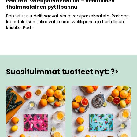
Pad thai varsiparsakaalilla – herkullinen
thaimaalainen pyttipannu
Paistetut nuudelit saavat väriä varsiparsakaalista. Parhaan
lopputuloksen takaavat kuuma wokkipannu ja herkullinen
kastike. Pad...
Suosituimmat tuotteet nyt: ?>