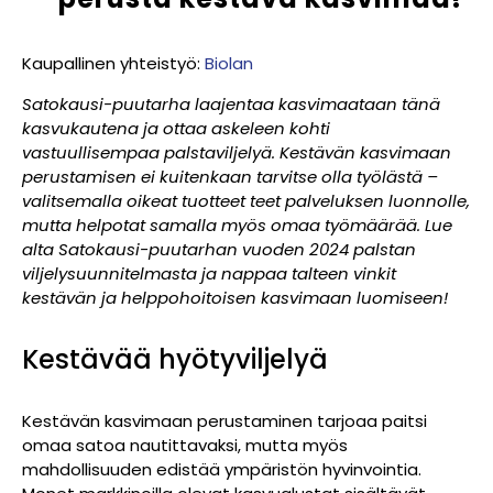
Kaupallinen yhteistyö:
Biolan
Satokausi-puutarha laajentaa kasvimaataan tänä
kasvukautena ja ottaa askeleen kohti
vastuullisempaa palstaviljelyä. Kestävän kasvimaan
perustamisen ei kuitenkaan tarvitse olla työlästä –
valitsemalla oikeat tuotteet teet palveluksen luonnolle,
mutta helpotat samalla myös omaa työmäärää. Lue
alta Satokausi-puutarhan vuoden 2024 palstan
viljelysuunnitelmasta ja nappaa talteen vinkit
kestävän ja helppohoitoisen kasvimaan luomiseen!
Kestävää hyötyviljelyä
Kestävän kasvimaan perustaminen tarjoaa paitsi
omaa satoa nautittavaksi, mutta myös
mahdollisuuden edistää ympäristön hyvinvointia.