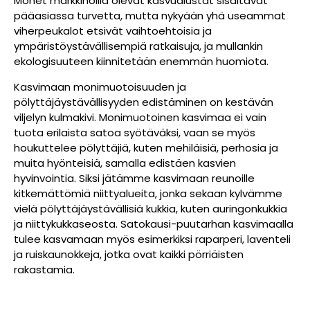
Monet markkinoilla olevat kasvualustat sisältävät
pääasiassa turvetta, mutta nykyään yhä useammat
viherpeukalot etsivät vaihtoehtoisia ja
ympäristöystävällisempiä ratkaisuja, ja mullankin
ekologisuuteen kiinnitetään enemmän huomiota.
Kasvimaan monimuotoisuuden ja
pölyttäjäystävällisyyden edistäminen on kestävän
viljelyn kulmakivi. Monimuotoinen kasvimaa ei vain
tuota erilaista satoa syötäväksi, vaan se myös
houkuttelee pölyttäjiä, kuten mehiläisiä, perhosia ja
muita hyönteisiä, samalla edistäen kasvien
hyvinvointia. Siksi jätämme kasvimaan reunoille
kitkemättömiä niittyalueita, jonka sekaan kylvämme
vielä pölyttäjäystävällisiä kukkia, kuten auringonkukkia
ja niittykukkaseosta. Satokausi-puutarhan kasvimaalla
tulee kasvamaan myös esimerkiksi raparperi, laventeli
ja ruiskaunokkeja, jotka ovat kaikki pörriäisten
rakastamia.