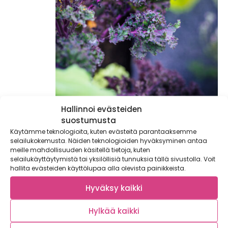
Hallinnoi evästeiden
Ylilannoituksen välttämiseksi on tärkeää, että
suostumusta
lannoitetta ei sekoiteta koko multamäärään, vaan se
Käytämme teknologioita, kuten evästeitä parantaaksemme
jätetään yhtenäiseksi osioksi. Kasvin juuret kasvavat
selailukokemusta. Näiden teknologioiden hyväksyminen antaa
meille mahdollisuuden käsitellä tietoja, kuten
vähitellen kiinni varastolannoitteeseen ja ottavat siitä
selailukäyttäytymistä tai yksilöllisiä tunnuksia tällä sivustolla. Voit
ravinteita tarpeensa mukaan. Osa juurista kasvaa
hallita evästeiden käyttölupaa alla olevista painikkeista.
laimeammassa kasvualustaosassa ja sieltä kasvi
ottaa tarvitsemansa veden.
Hyväksy kaikki
Suorakylvörivien varastolannoitukseen käytämme
Hylkää kaikki
Biolan Kasvimaalannoitetta
, joka takaa hyvälaatuisen
vihannes- ja juuressadon. Koko kesän ravinnetarpeen