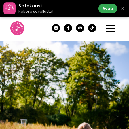
Satokausi
×
Avaa
Kokeile sovellusta!