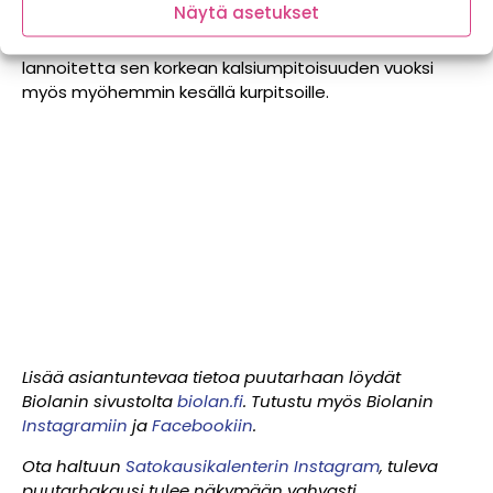
Näytä asetukset
voi antaa kerralla tekemällä kylvörivin viereen vaon,
johon lannoitetta annostellaan. Annamme samaa
lannoitetta sen korkean kalsiumpitoisuuden vuoksi
myös myöhemmin kesällä kurpitsoille.
Lisää asiantuntevaa tietoa puutarhaan löydät
Biolanin sivustolta
biolan.fi
. Tutustu myös Biolanin
Instagramiin
ja
Facebookiin
.
Ota haltuun
Satokausikalenterin Instagram
, tuleva
puutarhakausi tulee näkymään vahvasti