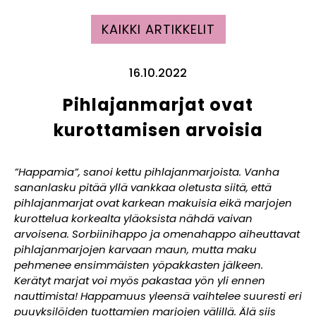
KAIKKI ARTIKKELIT
16.10.2022
Pihlajanmarjat ovat
kurottamisen arvoisia
”Happamia”, sanoi kettu pihlajanmarjoista. Vanha
sananlasku pitää yllä vankkaa oletusta siitä, että
pihlajanmarjat ovat karkean makuisia eikä marjojen
kurottelua korkealta yläoksista nähdä vaivan
arvoisena. Sorbiinihappo ja omenahappo aiheuttavat
pihlajanmarjojen karvaan maun, mutta maku
pehmenee ensimmäisten yöpakkasten jälkeen.
Kerätyt marjat voi myös pakastaa yön yli ennen
nauttimista! Happamuus yleensä vaihtelee suuresti eri
puuyksilöiden tuottamien marjojen välillä. Älä siis