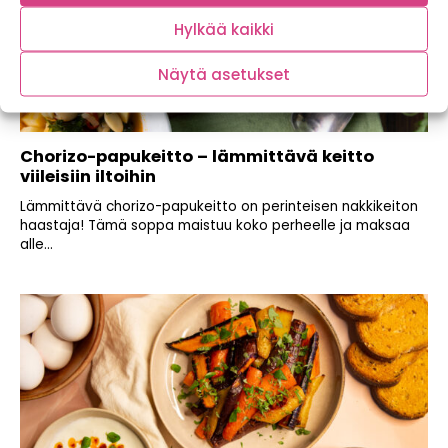
Hylkää kaikki
Näytä asetukset
Chorizo-papukeitto – lämmittävä keitto
viileisiin iltoihin
Lämmittävä chorizo-papukeitto on perinteisen nakkikeiton
haastaja! Tämä soppa maistuu koko perheelle ja maksaa
alle...