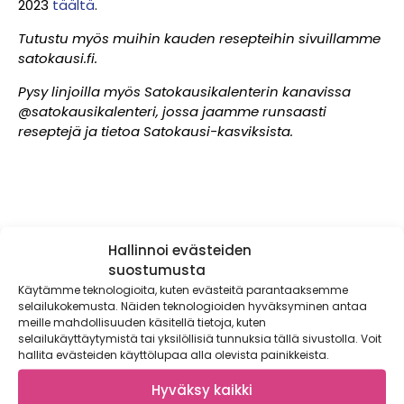
2023
täältä
.
Tutustu myös muihin kauden resepteihin sivuillamme
satokausi.fi.
Pysy linjoilla myös Satokausikalenterin kanavissa
@satokausikalenteri, jossa jaamme runsaasti
reseptejä ja tietoa Satokausi-kasviksista.
Lue myös nämä:
Hallinnoi evästeiden
suostumusta
Käytämme teknologioita, kuten evästeitä parantaaksemme
selailukokemusta. Näiden teknologioiden hyväksyminen antaa
meille mahdollisuuden käsitellä tietoja, kuten
selailukäyttäytymistä tai yksilöllisiä tunnuksia tällä sivustolla. Voit
hallita evästeiden käyttölupaa alla olevista painikkeista.
Hyväksy kaikki