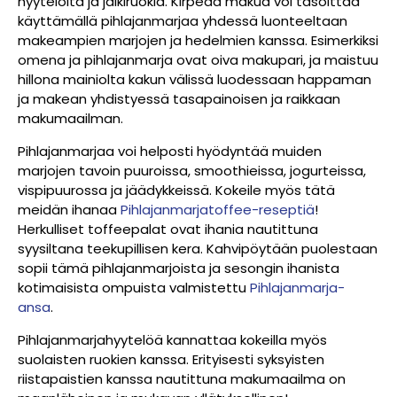
hyytelöitä ja jälkiruokia. Kirpeää makua voi tasoittaa
käyttämällä pihlajanmarjaa yhdessä luonteeltaan
makeampien marjojen ja hedelmien kanssa. Esimerkiksi
omena ja pihlajanmarja ovat oiva makupari, ja maistuu
hillona mainiolta kakun välissä luodessaan happaman
ja makean yhdistyessä tasapainoisen ja raikkaan
makumaailman.
Pihlajanmarjaa voi helposti hyödyntää muiden
marjojen tavoin puuroissa, smoothieissa, jogurteissa,
vispipuurossa ja jäädykkeissä. Kokeile myös tätä
meidän ihanaa
Pihlajanmarjatoffee-reseptiä
!
Herkulliset toffeepalat ovat ihania nautittuna
syysiltana teekupillisen kera. Kahvipöytään puolestaan
sopii tämä pihlajanmarjoista ja sesongin ihanista
kotimaisista ompuista valmistettu
Pihlajanmarja-
ansa
.
Pihlajanmarjahyytelöä kannattaa kokeilla myös
suolaisten ruokien kanssa. Erityisesti syksyisten
riistapaistien kanssa nautittuna makumaailma on