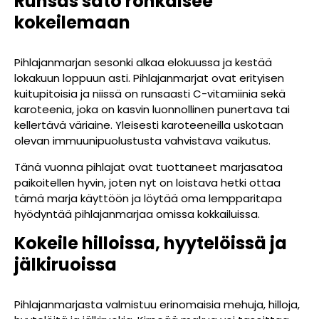
Runsas sato rohkaisee
kokeilemaan
Pihlajanmarjan sesonki alkaa elokuussa ja kestää
lokakuun loppuun asti. Pihlajanmarjat ovat erityisen
kuitupitoisia ja niissä on runsaasti C-vitamiinia sekä
karoteenia, joka on kasvin luonnollinen punertava tai
kellertävä väriaine. Yleisesti karoteeneilla uskotaan
olevan immuunipuolustusta vahvistava vaikutus.
Tänä vuonna pihlajat ovat tuottaneet marjasatoa
paikoitellen hyvin, joten nyt on loistava hetki ottaa
tämä marja käyttöön ja löytää oma lempparitapa
hyödyntää pihlajanmarjaa omissa kokkailuissa.
Kokeile hilloissa, hyytelöissä ja
jälkiruoissa
Pihlajanmarjasta valmistuu erinomaisia mehuja, hilloja,