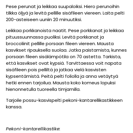
Pese perunat ja leikkaa suupaloiksi. Hiero perunoihin
tilkka öljyä ja levitä pellille sisäfileen viereen. Laita pelti
200-asteiseen uuniin 20 minuutiksi.
Leikkaa porkkanoista naatit. Pese porkkanat ja leikkaa
pituussuunnassa puoliksi. Levitä porkkanat ja
broccoliinit pellille porsaan fileen viereen. Mausta
kasvikset ripauksella suolaa. Jatka paistamista, kunnes
porsaan fileen sisälämpötila on 70 astetta. Tarkista,
että kasvikset ovat kypsiä. Tarvittaessa voit napata
sisäfileen pois pelliltä ja jatkaa vielä kasvisten
kypsentämistä. Peitä pelti foliolla ja anna vetäytyä
hetki ennen tarjoilua. Mausta koko komeus lopuksi
hienonnetulla tuoreella timjamilla.
Tarjoile possu-kasvispelti pekoni-kantarellikastikkeen
kanssa.
Pekoni-kantarellikastike: