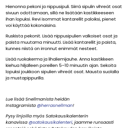
Hienonna pekoni ja nippusipuli. Siirrä sipulin vihreät osat
sivuun odottamaan, sillä ne lisätään kastikkeeseen
ihan lopuksi. Revi isommat kantarellit paloiksi, pienet
voi käyttää kokonaisina.
Ruskista pekonit. Lisää nippusipulien valkoiset osat ja
paista muutama minuutti. Lisää kantarellit ja paista,
kunnes niistä on irronnut enimmät nesteet.
Lisää ruokakerma ja lihaliemijauhe. Anna kastikkeen
kiehua hiljalleen poreillen 5–10 minuutin ajan. Sekoita
lopuksi joukkoon sipulien vihreät osat. Mausta suolalla
ja mustapippurilla.
Lue lisää Snellmanista heidän
Instagramista
@herrasnellman
!
Pysy linjoilla myös Satokausikalenterin
kanavissa
@satokausikalenteri
, jaamme runsaasti