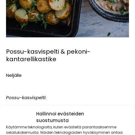
Possu-kasvispelti & pekoni-
kantarellikastike
Neljälle
Possu-kasvispelti:
1
Snellman Maatiaispossun sisäfilee
(600 g)
Hallinnoi evästeiden
2 rkl rub- tai grillimaustetta
suostumusta
suolaa ja mustapippuria
Käytämme teknologioita, kuten evästeitä parantaaksemme
600 g varhaisperunoita
selailukokemusta. Näiden teknologioiden hyväksyminen antaa