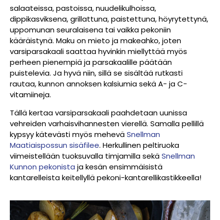
salaateissa, pastoissa, nuudelikulhoissa,
dippikasviksena, grillattuna, paistettuna, höyrytettynä,
uppomunan seuralaisena tai vaikka pekoniin
kääräistynä. Maku on mieto ja makeahko, joten
varsiparsakaali saattaa hyvinkin miellyttää myös
perheen pienempiä ja parsakaalille päätään
puistelevia. Ja hyvä niin, sillä se sisältää rutkasti
rautaa, kunnon annoksen kalsiumia sekä A- ja C-
vitamiineja.
Tällä kertaa varsiparsakaali paahdetaan uunissa
vehreiden varhaisvihannesten vierellä. Samalla pellillä
kypsyy kätevästi myös mehevä
Snellman
Maatiaispossun sisäfilee
. Herkullinen peltiruoka
viimeistellään tuoksuvalla timjamilla sekä
Snellman
Kunnon pekonista
ja kesän ensimmäisistä
kantarelleista keitellyllä pekoni-kantarellikastikkeella!