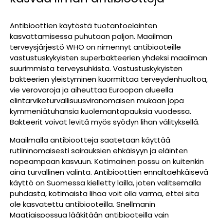
Antibioottien käytöstä tuotantoeläinten
kasvattamisessa puhutaan paljon. Maailman
terveysjärjestö WHO on nimennyt antibiooteille
vastustuskykyisten superbakteerien yhdeksi maailman
suurimmista terveysuhkista. Vastustuskykyisten
bakteerien yleistyminen kuormittaa terveydenhuoltoa,
vie verovaroja ja aiheuttaa Euroopan alueella
elintarviketurvallisuusviranomaisen mukaan jopa
kymmeniätuhansia kuolemantapauksia vuodessa.
Bakteerit voivat levitä myös syödyn lihan välityksellä.
Maailmalla antibiootteja saatetaan käyttää
rutiininomaisesti sairauksien ehkäisyyn ja eläinten
nopeampaan kasvuun. Kotimainen possu on kuitenkin
aina turvallinen valinta. Antibioottien ennaltaehkäisevä
käyttö on Suomessa kielletty lailla, joten valitsemalla
puhdasta, kotimaista lihaa voit olla varma, ettei sitä
ole kasvatettu antibiooteilla. Snellmanin
Maatiaispossua lääkitään antibiooteilla vain