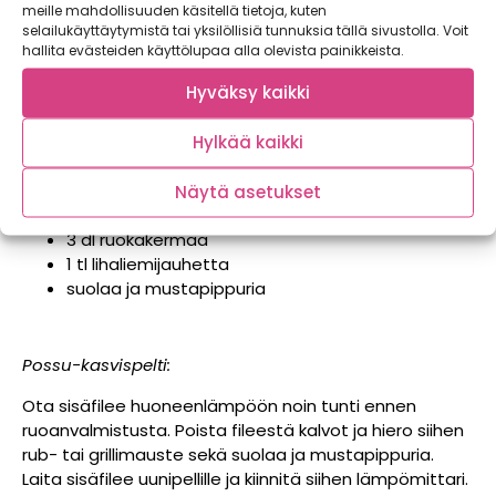
1 nippu porkkanoita (5 kpl)
meille mahdollisuuden käsitellä tietoja, kuten
200 g broccoliinia
selailukäyttäytymistä tai yksilöllisiä tunnuksia tällä sivustolla. Voit
tuoretta timjamia
hallita evästeiden käyttölupaa alla olevista painikkeista.
Hyväksy kaikki
Pekoni-kantarellikastike:
Hylkää kaikki
1 pkt
Snellman Kunnon pekonia
(150 g)
1–2 nippusipulia
Näytä asetukset
1 l kantarelleja
3 dl ruokakermaa
1 tl lihaliemijauhetta
suolaa ja mustapippuria
Possu-kasvispelti:
Ota sisäfilee huoneenlämpöön noin tunti ennen
ruoanvalmistusta. Poista fileestä kalvot ja hiero siihen
rub- tai grillimauste sekä suolaa ja mustapippuria.
Laita sisäfilee uunipellille ja kiinnitä siihen lämpömittari.