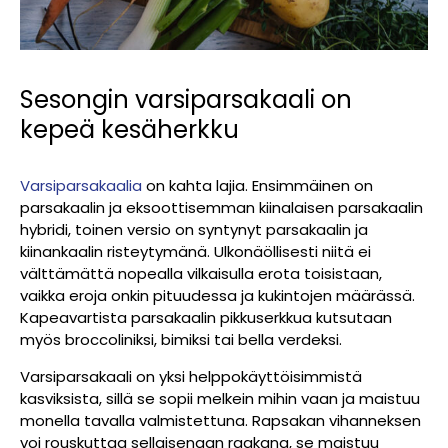
Sesongin varsiparsakaali on
kepeä kesäherkku
Varsiparsakaalia
on kahta lajia. Ensimmäinen on
parsakaalin ja eksoottisemman kiinalaisen parsakaalin
hybridi, toinen versio on syntynyt parsakaalin ja
kiinankaalin risteytymänä. Ulkonäöllisesti niitä ei
välttämättä nopealla vilkaisulla erota toisistaan,
vaikka eroja onkin pituudessa ja kukintojen määrässä.
Kapeavartista parsakaalin pikkuserkkua kutsutaan
myös broccoliniksi, bimiksi tai bella verdeksi.
Varsiparsakaali on yksi helppokäyttöisimmistä
kasviksista, sillä se sopii melkein mihin vaan ja maistuu
monella tavalla valmistettuna. Rapsakan vihanneksen
voi rouskuttaa sellaisenaan raakana, se maistuu