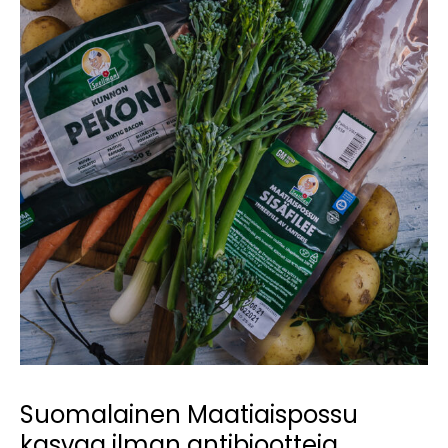
Suomalainen Maatiaispossu
kasvaa ilman antibiootteja