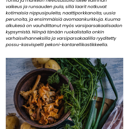
Torilla ja marketin heviosastolla iskee valinnan
vaikeus ja runsauden pula, sillä laarit notkuvat
kotimaisia nippusipuleita, naattiporkkanoita, uusia
perunoita, ja ensimmäisiä avomaankurkkuja. Kuuma
alkukesä on vauhdittanut myös varsiparsakaalisadon
kypsymistä. Niinpä tänään ruokalistalla onkin
varhaisvihanneksilla ja varsiparsakaalilla ryyditetty
possu-kasvispelti pekoni-kantarellikastikkeella.