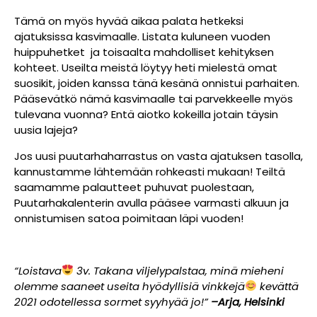
Tämä on myös hyvää aikaa palata hetkeksi
ajatuksissa kasvimaalle. Listata kuluneen vuoden
huippuhetket ja toisaalta mahdolliset kehityksen
kohteet. Useilta meistä löytyy heti mielestä omat
suosikit,
joiden kanssa tänä kesänä onnistui parhaiten.
Pääsevätkö nämä kasvimaalle tai parvekkeelle myös
tulevana vuonna? Entä aiotko kokeilla jotain täysin
uusia lajeja?
Jos uusi puutarhaharrastus on vasta ajatuksen tasolla,
kannustamme lähtemään rohkeasti mukaan! Teiltä
saamamme palautteet puhuvat puolestaan,
Puutarhakalenterin avulla pääsee varmasti alkuun ja
onnistumisen satoa poimitaan läpi vuoden!
“Loistava
3v. Takana viljelypalstaa, minä mieheni
olemme saaneet useita hyödyllisiä vinkkejä
kevättä
2021 odotellessa sormet syyhyää jo!”
–Arja, Helsinki