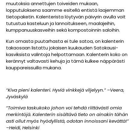
muutoksia annettujen toiveiden mukaan,
lopputuloksena saamme esitellä entistä laajemman
tietopaketin. Kalenterista löytyvän päivyrin avulla voit
tutustua kasteluun ja lannoitukseen, maalajeihin,
kumppanuuskasveihin sekä kompostoinnin saloihin.
Kun omasta puutarhasta ei tule satoa, on kalenterin
takaosaan listattu jokaisen kuukauden Satokausi-
kasviksista valintoja helpottamaan. Kalenterin koko on
kerännyt valtavasti kehuja ja tämä kulkee näppärästi
kauppareissuilla mukana.
“Kiva pieni kalenteri. Hyviä vinkkejä viljelyyn.” –Veera,
Jyväskylä
“Toimiva taskukoko johon voi tehdä riittävästi omia
merkintöjä. Kalenterin sisältävä tieto on ainakin tähän
asti ollut myös hyödyllistä, odotan innoissani kevättä!”
–Heidi, Helsinki