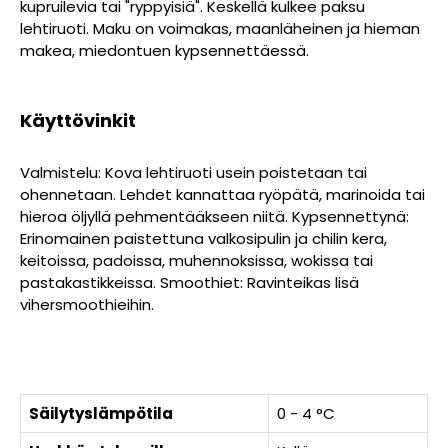
kupruilevia tai "ryppyisiä". Keskellä kulkee paksu
lehtiruoti. Maku on voimakas, maanläheinen ja hieman
makea, miedontuen kypsennettäessä.
Käyttövinkit
Valmistelu: Kova lehtiruoti usein poistetaan tai
ohennetaan. Lehdet kannattaa ryöpätä, marinoida tai
hieroa öljyllä pehmentääkseen niitä. Kypsennettynä:
Erinomainen paistettuna valkosipulin ja chilin kera,
keitoissa, padoissa, muhennoksissa, wokissa tai
pastakastikkeissa. Smoothiet: Ravinteikas lisä
vihersmoothieihin.
Säilytyslämpötila
0 - 4 °C