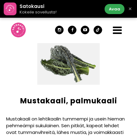
Satokausi
×
Avaa
Kokeile sovellusta!
Mustakaali, palmukaali
Mustakaali on lehtikaalin tummempi ja usein hieman
pehmeämpi sukulainen. Sen pitkät, kapeat lehdet
ovat tummanvihreitä, lähes mustia, ja voimakkaasti