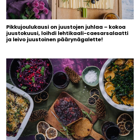
Pikkujoulukausi on juustojen juhlaa – kokoa
juustokuusi, loihdi lehtikaali-caesarsalaatti
ja leivo juustoinen päärynägalette!