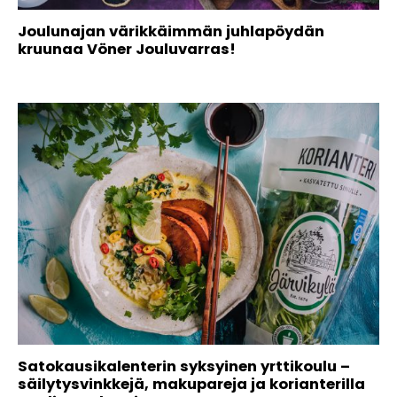
Joulunajan värikkäimmän juhlapöydän
kruunaa Vöner Jouluvarras!
Satokausikalenterin syksyinen yrttikoulu –
säilytysvinkkejä, makupareja ja korianterilla