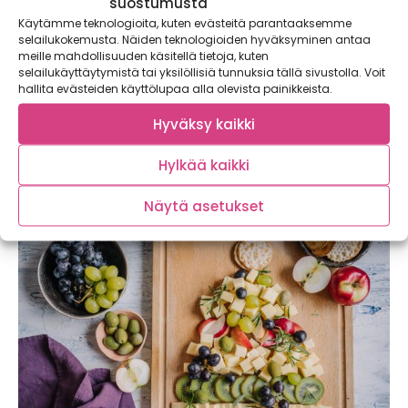
suostumusta
Käytämme teknologioita, kuten evästeitä parantaaksemme
selailukokemusta. Näiden teknologioiden hyväksyminen antaa
meille mahdollisuuden käsitellä tietoja, kuten
selailukäyttäytymistä tai yksilöllisiä tunnuksia tällä sivustolla. Voit
hallita evästeiden käyttölupaa alla olevista painikkeista.
Hyväksy kaikki
Upea mustakaali tuo ruokaan syvyyttä
makunsa ja värinsä ansiosta
Hylkää kaikki
Näytä asetukset