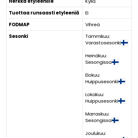
Herkkä etyleenille
Kyllä
Tuottaa runsaasti etyleeniä
Ei
FODMAP
Vihreä
Sesonki
Tammikuu:
Varastosesonki
Heinäkuu:
Sesongissa
Elokuu:
Huippusesonki
Lokakuu:
Huippusesonki
Marraskuu:
Sesongissa
Joulukuu: