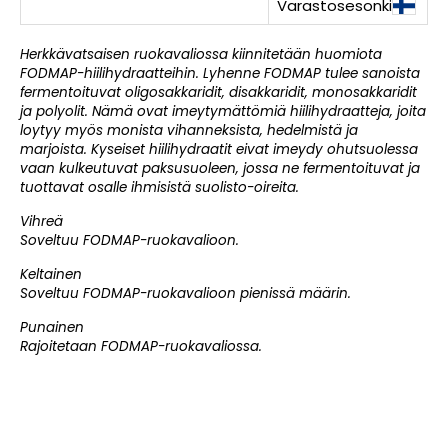
Varastosesonki
Herkkävatsaisen ruokavaliossa kiinnitetään huomiota
FODMAP-hiilihydraatteihin. Lyhenne FODMAP tulee sanoista
fermentoituvat oligosakkaridit, disakkaridit, monosakkaridit
ja polyolit. Nämä ovat imeytymättömiä hiilihydraatteja, joita
loytyy myös monista vihanneksista, hedelmistä ja
marjoista. Kyseiset hiilihydraatit eivat imeydy ohutsuolessa
vaan kulkeutuvat paksusuoleen, jossa ne fermentoituvat ja
tuottavat osalle ihmisistä suolisto-oireita.
Vihreä
Soveltuu FODMAP-ruokavalioon.
Keltainen
Soveltuu FODMAP-ruokavalioon pienissä määrin.
Punainen
Rajoitetaan FODMAP-ruokavaliossa.