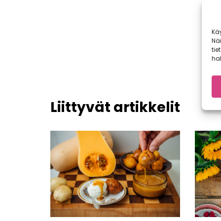
Kä
Nä
tie
hal
Liittyvät artikkelit