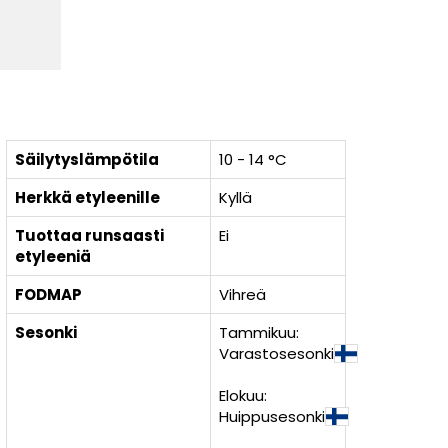
Säilytyslämpötila
10 - 14 °C
Herkkä etyleenille
Kyllä
Tuottaa runsaasti
Ei
etyleeniä
FODMAP
Vihreä
Sesonki
Tammikuu:
Varastosesonki
Elokuu:
Huippusesonki