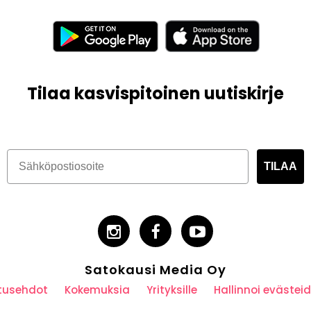
Tilaa kasvispitoinen uutiskirje
TILAA
Satokausi Media Oy
utusehdot
Kokemuksia
Yrityksille
Hallinnoi eväste