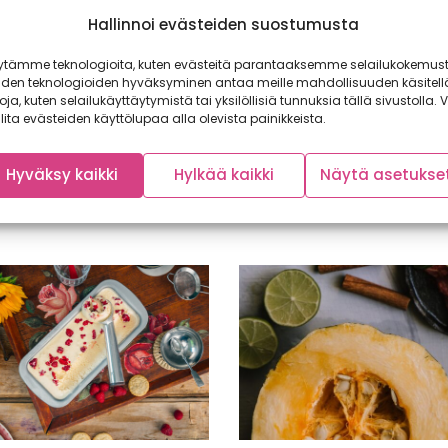
Hallinnoi evästeiden suostumusta
ytämme teknologioita, kuten evästeitä parantaaksemme selailukokemust
iden teknologioiden hyväksyminen antaa meille mahdollisuuden käsitell
toja, kuten selailukäyttäytymistä tai yksilöllisiä tunnuksia tällä sivustolla. V
lita evästeiden käyttölupaa alla olevista painikkeista.
Hyväksy kaikki
Hylkää kaikki
Näytä asetukse