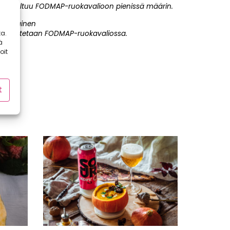
Soveltuu FODMAP-ruokavalioon pienissä määrin.
Punainen
a.
Rajoitetaan FODMAP-ruokavaliossa.
ä
oit
t