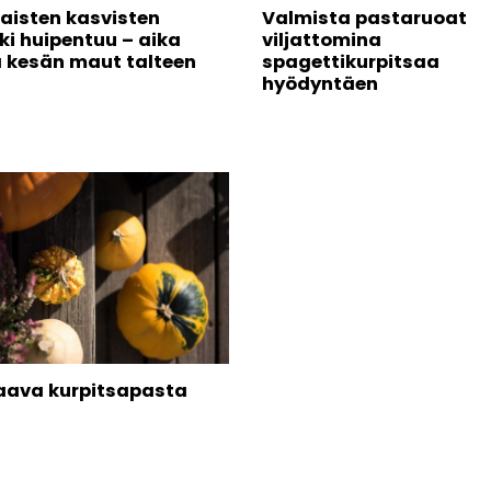
aisten kasvisten
Valmista pastaruoat
ki huipentuu – aika
viljattomina
ä kesän maut talteen
spagettikurpitsaa
hyödyntäen
ava kurpitsapasta