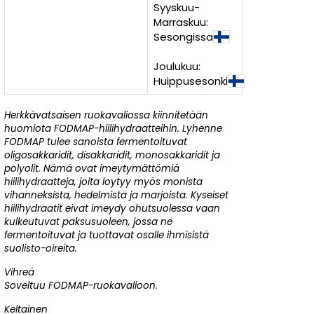
Syyskuu-
Marraskuu:
Sesongissa
Joulukuu:
Huippusesonki
Herkkävatsaisen ruokavaliossa kiinnitetään
huomiota FODMAP-hiilihydraatteihin. Lyhenne
FODMAP tulee sanoista fermentoituvat
oligosakkaridit, disakkaridit, monosakkaridit ja
polyolit. Nämä ovat imeytymättömiä
hiilihydraatteja, joita loytyy myös monista
vihanneksista, hedelmistä ja marjoista. Kyseiset
hiilihydraatit eivat imeydy ohutsuolessa vaan
kulkeutuvat paksusuoleen, jossa ne
fermentoituvat ja tuottavat osalle ihmisistä
suolisto-oireita.
Vihreä
Soveltuu FODMAP-ruokavalioon.
Keltainen