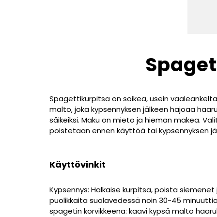
Spaget
Spagettikurpitsa on soikea, usein vaaleankelta
malto, joka kypsennyksen jälkeen hajoaa haaruk
säikeiksi. Maku on mieto ja hieman makea. Vali
poistetaan ennen käyttöä tai kypsennyksen jä
Käyttövinkit
Kypsennys: Halkaise kurpitsa, poista siemenet 
puolikkaita suolavedessä noin 30-45 minuutti
spagetin korvikkeena: kaavi kypsä malto haaruk