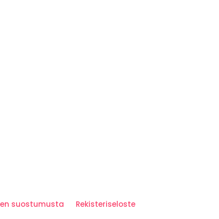
iden suostumusta
Rekisteriseloste