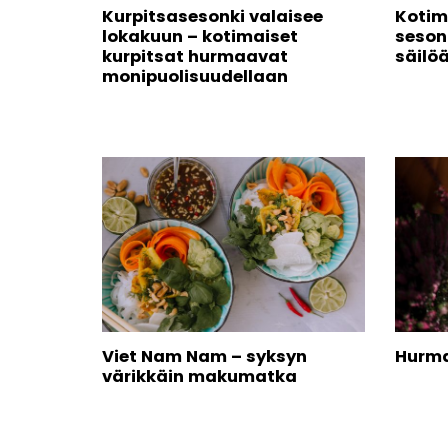
Kurpitsasesonki valaisee
Kotim
lokakuun – kotimaiset
seson
kurpitsat hurmaavat
säilö
monipuolisuudellaan
Viet Nam Nam – syksyn
Hurma
värikkäin makumatka