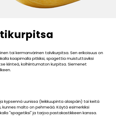
tikurpitsa
inen tai kermanvärinen talvikurpitsa. Sen erikoisuus on
alla kaapimalla pitkiksi, spagettia muistuttaviksi
tse kiinteä, kolhiintumaton kurpitsa. Siemenet
lkeen.
ja kypsennä uunissa (leikkuupinta alaspäin) tai keitä
a, kunnes malto on pehmeää. Käytä esimerkiksi
alla "spagetiksi" ja tarjoa pastakastikkeen kanssa.