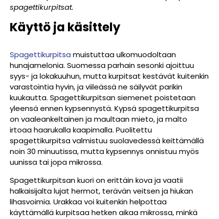
spagettikurpitsat.
Käyttö ja käsittely
Spagettikurpitsa
muistuttaa ulkomuodoltaan
hunajamelonia. Suomessa parhain sesonki ajoittuu
syys- ja lokakuuhun, mutta kurpitsat kestävät kuitenkin
varastointia hyvin, ja viileässä ne säilyvät parikin
kuukautta. Spagettikurpitsan siemenet poistetaan
yleensä ennen kypsennystä. Kypsä spagettikurpitsa
on vaaleankeltainen ja maultaan mieto, ja malto
irtoaa haarukalla kaapimalla. Puolitettu
spagettikurpitsa valmistuu suolavedessä keittämällä
noin 30 minuutissa, mutta kypsennys onnistuu myös
uunissa tai jopa mikrossa.
Spagettikurpitsan kuori on erittäin kova ja vaatii
halkaisijalta lujat hermot, terävän veitsen ja hiukan
lihasvoimia. Urakkaa voi kuitenkin helpottaa
käyttämällä kurpitsaa hetken aikaa mikrossa, minkä