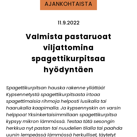
AJANKOHTAISTA
11.9.2022
Valmista pastaruoat
viljattomina
spagettikurpitsaa
hyödyntäen
Spagettikurpitsan hauska rakenne yllättää!
Kypsennetystä spagettikurpitsasta irtoaa
spagettimaisia rihmoja helposti lusikalla tai
haarukalla kaapimalla. Ja kypsennyskin on varsin
helppoa! Yksinkertaisimmillaan spagettikurpitsa
kypsyy mikron lämmössä. Testaa tätä sesongin
herkkua nyt pastan tai nuudelien tilalla tai paahda
uunin lempeässä lämmössä herkulliset, täytetyt