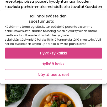
reseptejä, joissa pääset hyödyntämään kauden
kasviksia parhaimmalla mahdollisella tavalla! Kasvisten
lisäksi kalenteri sisältää kattavasti tietoa esimerkiksi
Hallinnoi evästeiden
Suomen järvien ruokakaloista, villiyrteistä ja sienistä.
suostumusta
Tilaa omasi
täältä!
Käytämme teknologioita, kuten evästeitä parantaaksemme
Pysy linjoilla myös Satokausikalenterin some-
selailukokemusta. Näiden teknologioiden hyväksyminen antaa
meille mahdollisuuden käsitellä tietoja, kuten
kanavissa @satokausikalenteri, jossa jaamme
selailukäyttäytymistä tai yksilöllisiä tunnuksia tällä sivustolla. Voit
runsaasti reseptejä ja tietoa Satokausi- kasviksista.
hallita evästeiden käyttölupaa alla olevista painikkeista.
Hyväksy kaikki
Hylkää kaikki
Lue myös nämä:
Näytä asetukset