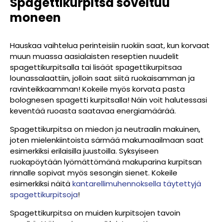
Spagettikurpitsa soveltuu
moneen
Hauskaa vaihtelua perinteisiin ruokiin saat, kun korvaat
muun muassa aasialaisten reseptien nuudelit
spagettikurpitsalla tai lisäät spagettikurpitsaa
lounassalaattiin, jolloin saat siitä ruokaisamman ja
ravinteikkaamman! Kokeile myös korvata pasta
bolognesen spagetti kurpitsalla! Näin voit halutessasi
keventää ruoasta saatavaa energiamäärää.
Spagettikurpitsa on miedon ja neutraalin makuinen,
joten mielenkiintoista särmää makumaailmaan saat
esimerkiksi erilaisilla juustoilla. Syksyiseen
ruokapöytään lyömättömänä makuparina kurpitsan
rinnalle sopivat myös sesongin sienet. Kokeile
esimerkiksi näitä
kantarellimuhennoksella täytettyjä
spagettikurpitsoja
!
Spagettikurpitsa on muiden kurpitsojen tavoin