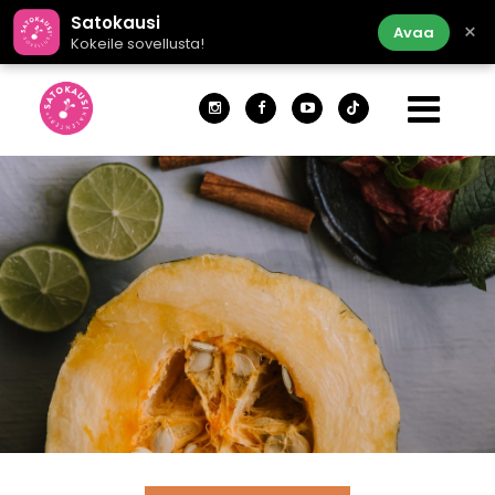
Satokausi
×
Avaa
Kokeile sovellusta!