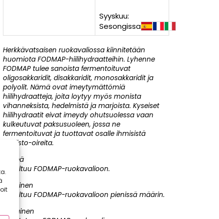
Syyskuu:
Sesongissa
Herkkävatsaisen ruokavaliossa kiinnitetään
huomiota FODMAP-hiilihydraatteihin. Lyhenne
FODMAP tulee sanoista fermentoituvat
oligosakkaridit, disakkaridit, monosakkaridit ja
polyolit. Nämä ovat imeytymättömiä
hiilihydraatteja, joita loytyy myös monista
vihanneksista, hedelmistä ja marjoista. Kyseiset
hiilihydraatit eivat imeydy ohutsuolessa vaan
kulkeutuvat paksusuoleen, jossa ne
fermentoituvat ja tuottavat osalle ihmisistä
suolisto-oireita.
Vihreä
Soveltuu FODMAP-ruokavalioon.
a.
ä
Keltainen
oit
Soveltuu FODMAP-ruokavalioon pienissä määrin.
Punainen