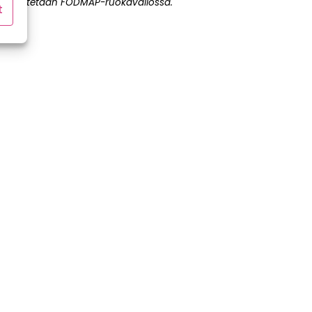
Rajoitetaan FODMAP-ruokavaliossa.
t