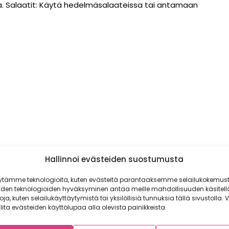
sa. Salaatit: Käytä hedelmäsalaateissa tai antamaan
Hallinnoi evästeiden suostumusta
ytämme teknologioita, kuten evästeitä parantaaksemme selailukokemust
iden teknologioiden hyväksyminen antaa meille mahdollisuuden käsitell
toja, kuten selailukäyttäytymistä tai yksilöllisiä tunnuksia tällä sivustolla. V
lita evästeiden käyttölupaa alla olevista painikkeista.