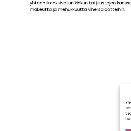
yhteen ilmakuivatun kinkun tai juustojen kans
makeutta ja mehukkuutta vihersalaatteihin.
Kä
Nä
tie
hal