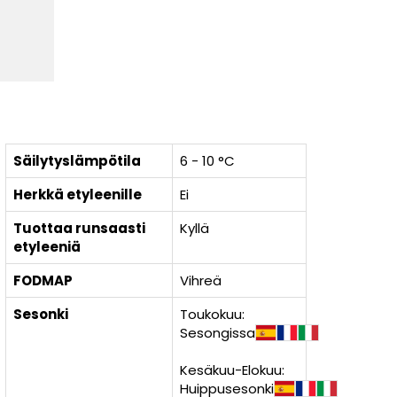
Säilytyslämpötila
6 - 10 °C
Herkkä etyleenille
Ei
Tuottaa runsaasti
Kyllä
etyleeniä
FODMAP
Vihreä
Sesonki
Toukokuu:
Sesongissa
Kesäkuu-Elokuu:
Huippusesonki