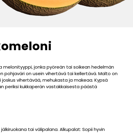
komeloni
 melonityyppi, jonka pyöreän tai soikean hedelmän
n pohjaväri on usein vihertävä tai kellertävä. Malto on
tai joskus vihertävää, mehukasta ja makeaa. Kypsä
n periksi kukkaperän vastakkaisesta päästä
 jälkiruokana tai välipalana. Alkupalat: Sopii hyvin