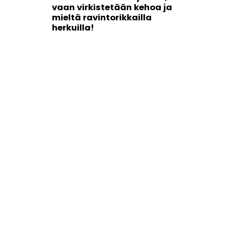
vaan virkistetään kehoa ja
mieltä ravintorikkailla
herkuilla!