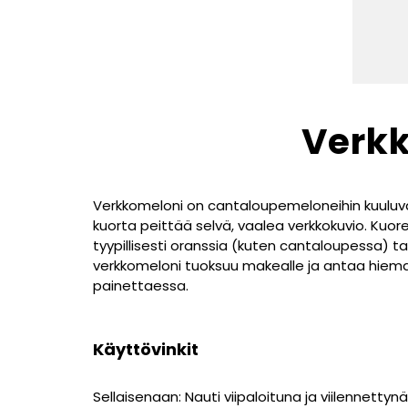
Verk
Verkkomeloni on cantaloupemeloneihin kuuluva
kuorta peittää selvä, vaalea verkkokuvio. Kuore
tyypillisesti oranssia (kuten cantaloupessa) 
verkkomeloni tuoksuu makealle ja antaa hiema
painettaessa.
Käyttövinkit
Sellaisenaan: Nauti viipaloituna ja viilennettynä