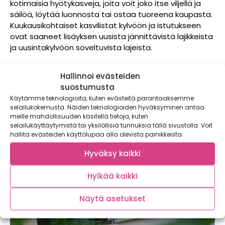
kotimaisia hyötykasveja, joita voit joko itse viljellä ja
säilöä, löytää luonnosta tai ostaa tuoreena kaupasta.
Kuukausikohtaiset kasvilistat kylvöön ja istutukseen
ovat saaneet lisäyksen uusista jännittävistä lajikkeista
ja uusintakylvöön soveltuvista lajeista.
Ennakkotilaa oma kalenterisi 30.9.2022 mennessä
Hallinnoi evästeiden
tästä
ja saat ILMAISET toimitukset sekä
suostumusta
paljousalennuksia.
Käytämme teknologioita, kuten evästeitä parantaaksemme
selailukokemusta. Näiden teknologioiden hyväksyminen antaa
meille mahdollisuuden käsitellä tietoja, kuten
selailukäyttäytymistä tai yksilöllisiä tunnuksia tällä sivustolla. Voit
hallita evästeiden käyttölupaa alla olevista painikkeista.
Hyväksy kaikki
Hylkää kaikki
Näytä asetukset