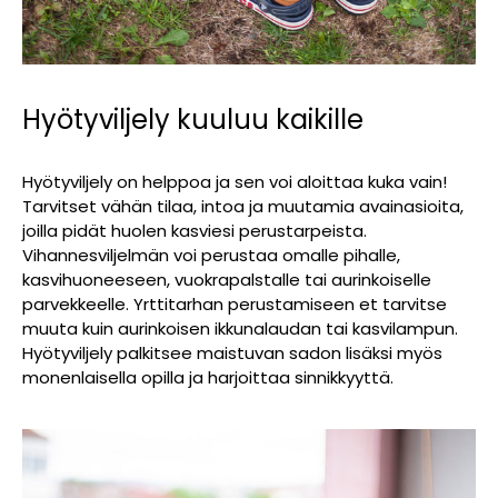
Hyötyviljely kuuluu kaikille
Hyötyviljely on helppoa ja sen voi aloittaa kuka vain!
Tarvitset vähän tilaa, intoa ja muutamia avainasioita,
joilla pidät huolen kasviesi perustarpeista.
Vihannesviljelmän voi perustaa omalle pihalle,
kasvihuoneeseen, vuokrapalstalle tai aurinkoiselle
parvekkeelle. Yrttitarhan perustamiseen et tarvitse
muuta kuin aurinkoisen ikkunalaudan tai kasvilampun.
Hyötyviljely palkitsee maistuvan sadon lisäksi myös
monenlaisella opilla ja harjoittaa sinnikkyyttä.