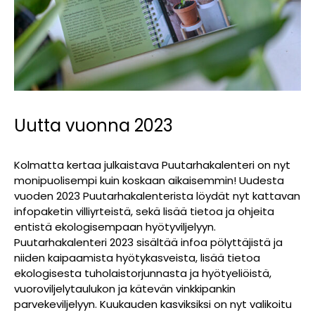
Uutta vuonna 2023
Kolmatta kertaa julkaistava Puutarhakalenteri on nyt
monipuolisempi kuin koskaan aikaisemmin! Uudesta
vuoden 2023 Puutarhakalenterista löydät nyt kattavan
infopaketin villiyrteistä, sekä lisää tietoa ja ohjeita
entistä ekologisempaan hyötyviljelyyn.
Puutarhakalenteri 2023 sisältää infoa pölyttäjistä ja
niiden kaipaamista hyötykasveista, lisää tietoa
ekologisesta tuholaistorjunnasta ja hyötyeliöistä,
vuoroviljelytaulukon ja kätevän vinkkipankin
parvekeviljelyyn. Kuukauden kasviksiksi on nyt valikoitu