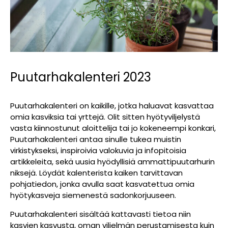
Puutarhakalenteri 2023
Puutarhakalenteri on kaikille, jotka haluavat kasvattaa
omia kasviksia tai yrttejä. Olit sitten hyötyviljelystä
vasta kiinnostunut aloittelija tai jo kokeneempi konkari,
Puutarhakalenteri antaa sinulle tukea muistin
virkistykseksi, inspiroivia valokuvia ja infopitoisia
artikkeleita, sekä uusia hyödyllisiä ammattipuutarhurin
niksejä. Löydät kalenterista kaiken tarvittavan
pohjatiedon, jonka avulla saat kasvatettua omia
hyötykasveja siemenestä sadonkorjuuseen.
Puutarhakalenteri sisältää kattavasti tietoa niin
kasvien kasvusta, oman viljelmän perustamisesta kuin