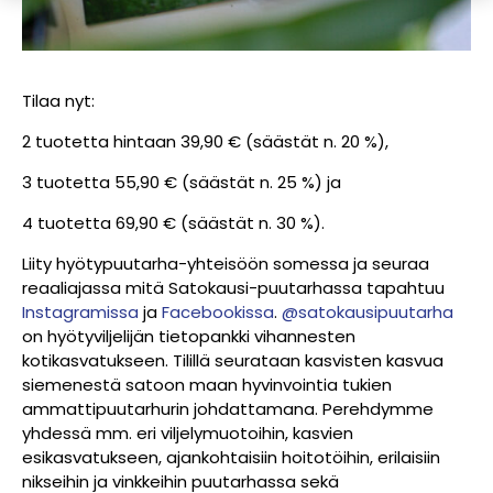
Tilaa nyt:⁠
2 tuotetta hintaan 39,90 € (säästät n. 20 %), ⁠
3 tuotetta 55,90 € (säästät n. 25 %) ja ⁠
4 tuotetta 69,90 € (säästät n. 30 %). ⁠
Liity hyötypuutarha-yhteisöön somessa ja seuraa
reaaliajassa mitä Satokausi-puutarhassa tapahtuu
Instagramissa
ja
Facebookissa
.
@satokausipuutarha
on hyötyviljelijän tietopankki vihannesten
kotikasvatukseen. Tilillä seurataan kasvisten kasvua
siemenestä satoon maan hyvinvointia tukien
ammattipuutarhurin johdattamana. Perehdymme
yhdessä mm. eri viljelymuotoihin, kasvien
esikasvatukseen, ajankohtaisiin hoitotöihin, erilaisiin
nikseihin ja vinkkeihin puutarhassa sekä