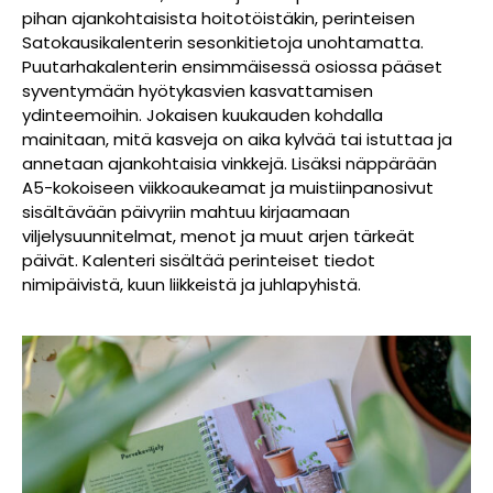
pihan ajankohtaisista hoitotöistäkin, perinteisen
Satokausikalenterin sesonkitietoja unohtamatta.
Puutarhakalenterin ensimmäisessä osiossa pääset
syventymään hyötykasvien kasvattamisen
ydinteemoihin. Jokaisen kuukauden kohdalla
mainitaan, mitä kasveja on aika kylvää tai istuttaa ja
annetaan ajankohtaisia vinkkejä. Lisäksi näppärään
A5-kokoiseen viikkoaukeamat ja muistiinpanosivut
sisältävään päivyriin mahtuu kirjaamaan
viljelysuunnitelmat, menot ja muut arjen tärkeät
päivät. Kalenteri sisältää perinteiset tiedot
nimipäivistä, kuun liikkeistä ja juhlapyhistä.