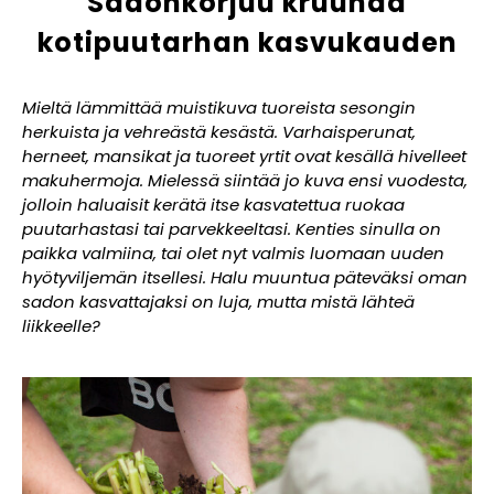
Sadonkorjuu kruunaa
kotipuutarhan kasvukauden
Mieltä lämmittää muistikuva tuoreista sesongin
herkuista ja vehreästä kesästä. Varhaisperunat,
herneet, mansikat ja tuoreet yrtit ovat kesällä hivelleet
makuhermoja. Mielessä siintää jo kuva ensi vuodesta,
jolloin haluaisit kerätä itse kasvatettua ruokaa
puutarhastasi tai parvekkeeltasi. Kenties sinulla on
paikka valmiina, tai olet nyt valmis luomaan uuden
hyötyviljemän itsellesi. Halu muuntua päteväksi oman
sadon kasvattajaksi on luja, mutta mistä lähteä
liikkeelle?