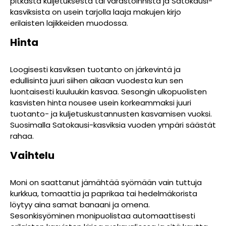
pitkästä kuljetuksesta tai varastoinnista ja Satokausi-
kasviksista on usein tarjolla laaja makujen kirjo
erilaisten lajikkeiden muodossa.
Hinta
Loogisesti kasviksen tuotanto on järkevintä ja
edullisinta juuri siihen aikaan vuodesta kun sen
luontaisesti kuuluukin kasvaa. Sesongin ulkopuolisten
kasvisten hinta nousee usein korkeammaksi juuri
tuotanto- ja kuljetuskustannusten kasvamisen vuoksi.
Suosimalla Satokausi-kasviksia vuoden ympäri säästät
rahaa.
Vaihtelu
Moni on saattanut jämähtää syömään vain tuttuja
kurkkua, tomaattia ja paprikaa tai hedelmäkorista
löytyy aina samat banaani ja omena.
Sesonkisyöminen monipuolistaa automaattisesti