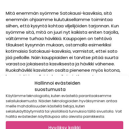
Mitä enemmän syömme Satokausi-kasviksia, sitä
enemmän ohjaamme kulutuksellamme toimintaa
siihen, että kysyntä kohtaa viljelijöiden tarjonnan. Kun
syömme sitä, mitä on juuri nyt kaikista eniten tarjolla,
vältämme turhaa hävikkiä. Kauppojen on tehtävä
tilaukset kysynnän mukaan, ostamalla esimerkiksi
kotimaisia Satokausi-kasviksia, varmistat, ettei sato
jää pelloille. Näin kauppiaiden ei tarvitse pitää suurta
varastoa jokaisesta kasviksesta ja hävikki vähenee.
Ruokahävikki kasvisten osalta pienenee myös kotona,
kun syödään sellaisia kasviksia, jotka ovat
parhaimmillaan.
Hallinnoi evästeiden
suostumusta
Monipuolisempi tarjonta
Käytämme teknologioita, kuten evästeitä parantaaksemme
selailukokemusta. Näiden teknologioiden hyväksyminen antaa
meille mahdollisuuden käsitellä tietoja, kuten
Kulutuskäyttäyminen muokkaa tarjontaa. Tämä
selailukäyttäytymistä tai yksilöllisiä tunnuksia tällä sivustolla. Voit
tarkoittaa sitä, että kun suosimme Satokausi-
hallita evästeiden käyttölupaa alla olevista painikkeista.
kasviksia, niitä tulee tarjolle yhä monipuolisemmin eri
Hyväksy kaikki
viljelijöiltä ja erilaisten lajikkeiden muodossa.