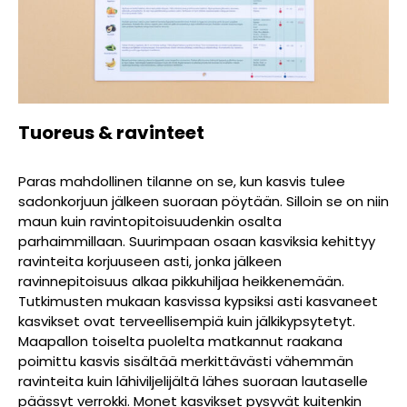
Tuoreus & ravinteet
Paras mahdollinen tilanne on se, kun kasvis tulee
sadonkorjuun jälkeen suoraan pöytään. Silloin se on niin
maun kuin ravintopitoisuudenkin osalta
parhaimmillaan. Suurimpaan osaan kasviksia kehittyy
ravinteita korjuuseen asti, jonka jälkeen
ravinnepitoisuus alkaa pikkuhiljaa heikkenemään.
Tutkimusten mukaan kasvissa kypsiksi asti kasvaneet
kasvikset ovat terveellisempiä kuin jälkikypsytetyt.
Maapallon toiselta puolelta matkannut raakana
poimittu kasvis sisältää merkittävästi vähemmän
ravinteita kuin lähiviljelijältä lähes suoraan lautaselle
päässyt verrokki. Monet kasvikset pysyvät kuitenkin