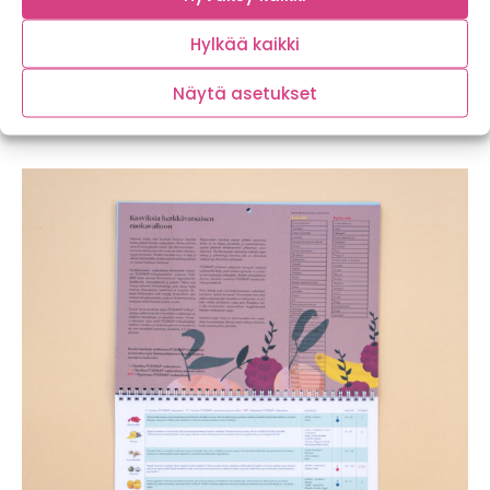
Mahdollistamme tuottajille valikoiman
Hylkää kaikki
monipuolistamisen ostamalla heidän tuotteitaan juuri
silloin, kun ne ovat parhaimmillaan. Tomaattifanit sen
Näytä asetukset
jo tietävätkin, lajikkeiden kirjo vie makukokemuksen
aivan seuraavalle tasolle!