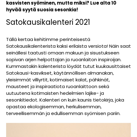
kasvisten syöminen, mutta miksi? Lue alta 10
hyvää syytä suosia sesonkia!
Satokausikalenteri 2021
Tällä kertaa kehitimme perinteisestä
Satokausikalenterista kaksi erilaista versiota! Näin saat
seinällesi taatusti omaan makuun ja sisustukseen
sopivan arjen helpottajan ja ruoanlaiton inspiroijan.
Kummastakin kalenterista löydät tutut kuukausittaiset
Satokausi-kasvikset, käytännöllisen almanakan,
yleisimmät villiyrtit, kotimaiset kalat, pähkinät,
mausteet ja inspiraatiota ruoanlaittoon sekä
uutuutena kotimaisten hedelmien lajike- ja
sesonkitiedot. Kalenteri on kuin kaunis tietokirja, joka
opastaa ekologisemman, herkulisemman,
terveellisemmän ja edullisemman syömisen pariin.