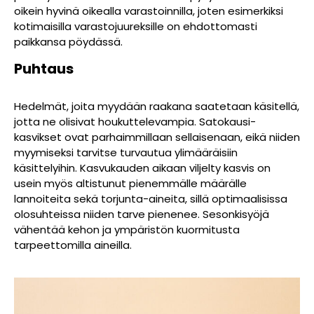
oikein hyvinä oikealla varastoinnilla, joten esimerkiksi
kotimaisilla varastojuureksille on ehdottomasti
paikkansa pöydässä.
Puhtaus
Hedelmät, joita myydään raakana saatetaan käsitellä,
jotta ne olisivat houkuttelevampia. Satokausi-
kasvikset ovat parhaimmillaan sellaisenaan, eikä niiden
myymiseksi tarvitse turvautua ylimääräisiin
käsittelyihin. Kasvukauden aikaan viljelty kasvis on
usein myös altistunut pienemmälle määrälle
lannoiteita sekä torjunta-aineita, sillä optimaalisissa
olosuhteissa niiden tarve pienenee. Sesonkisyöjä
vähentää kehon ja ympäristön kuormitusta
tarpeettomilla aineilla.