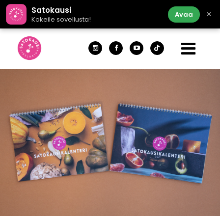
Satokausi
×
Avaa
Kokeile sovellusta!