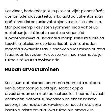
Kasvikset, hedelmät ja kuitupitoiset viljat pienentävät
aterian tulehdusvasteita, mikä auttaa vähentämään
epäterveellisten ruokavalintojen vaikutusta kehossa.
Monipuolisempi kasvisten syöminen lisää vaihtelua
ruokailuun ja sitä kautta saattaa vähentää
ruokayliherkkyyksiä. Lisäämällä monipuolisesti tuoreita
kasviksia jokaiseen ateriaasi lisäät ravintoaineden
määrää ruokavaliossasi. Sesonkien suosiminen auttaa
lisäämään kasvisten kulutusta kuin huomaamatta ja
tukee sitä kautta hyvinvointia.
Ruoan arvostaminen
Kun suuntaat hieman enemmän huomiota ruokaan,
sen tuotantoon ja tuottajiin, saatat oppia
arvostamaan sen matkaa lautasellesi huomattavasti
enemmän. Satokausi-syöminen on ennen kaikkea
sesongin parhaista raaka-aineista nauttimista sekä
inspiroitumista tavalla, joka tukee niin omaa kuin