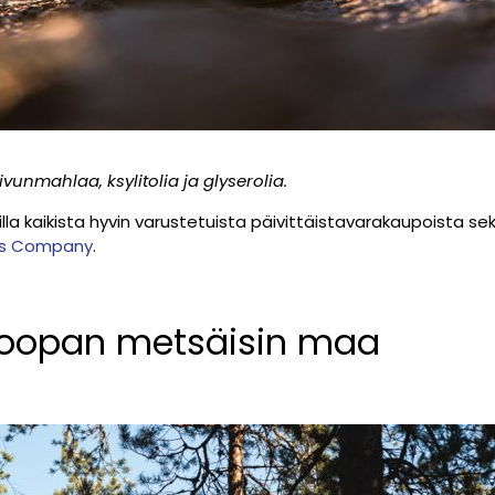
ivunmahlaa, ksylitolia ja glyserolia.
la kaikista hyvin varustetuista päivittäistavarakaupoista se
ds Company
.
roopan metsäisin maa