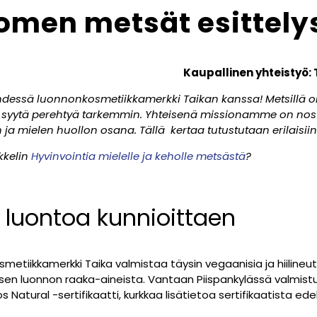
omen metsät esittely
Kaupallinen yhteistyö: 
essä luonnonkosmetiikkamerkki Taikan kanssa! Metsillä on 
n on syytä perehtyä tarkemmin. Yhteisenä missionamme on n
 ja mielen huollon osana. Tällä kertaa tutustutaan erilaisi
kkelin
Hyvinvointia mielelle ja keholle metsästä
?
 luontoa kunnioittaen
etiikkamerkki Taika valmistaa täysin vegaanisia ja hiilineut
sen luonnon raaka-aineista. Vantaan Piispankylässä valmistuv
atural -sertifikaatti, kurkkaa lisätietoa sertifikaatista ede