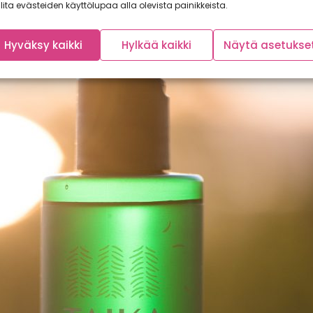
lita evästeiden käyttölupaa alla olevista painikkeista.
Hyväksy kaikki
Hylkää kaikki
Näytä asetukse