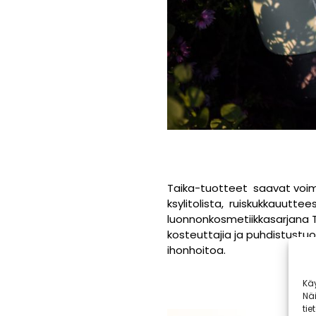
Taika-tuotteet saavat voima
ksylitolista, ruiskukkauutt
luonnonkosmetiikkasarjana Tai
kosteuttajia ja puhdistustuo
ihonhoitoa.
Kä
Nä
tie