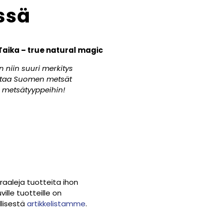
ssä
Taika – true natural magic
niin suuri merkitys
ostaa Suomen metsät
in metsätyyppeihin!
raaleja tuotteita ihon
ille tuotteille on
llisestä
artikkelistamme
.