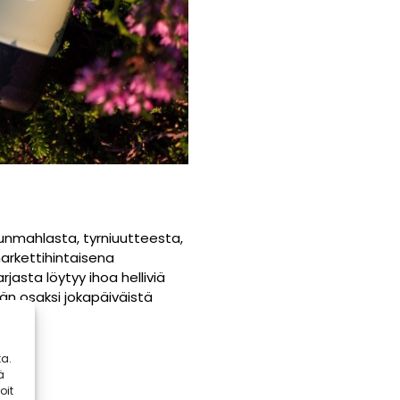
vunmahlasta, tyrniuutteesta,
arkettihintaisena
jasta löytyy ihoa helliviä
sän osaksi jokapäiväistä
a.
ä
oit