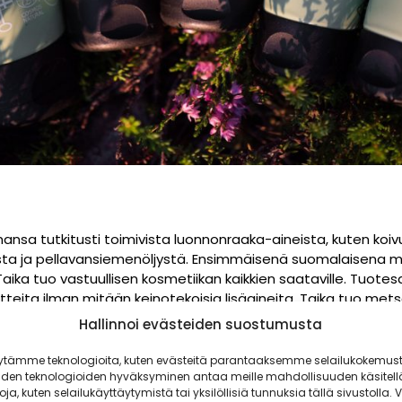
nsa tutkitusti toimivista luonnon
raaka-aineista, kuten koi
eesta ja pellavansiemenöljystä. Ensimmäisenä suomalaisena m
ka tuo vastuullisen kosmetiikan kaikkien saataville. Tuotesar
tteita ilman mitään keinotekoisia lisäaineita. Taika tuo met
Hallinnoi evästeiden suostumusta
ytämme teknologioita, kuten evästeitä parantaaksemme selailukokemust
iden teknologioiden hyväksyminen antaa meille mahdollisuuden käsitell
toja, kuten selailukäyttäytymistä tai yksilöllisiä tunnuksia tällä sivustolla. V