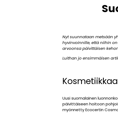
Su
Nyt suunnataan metsään yhd
hyvinvoinnille, että niihi
arvoonsa päivittäisen kehon
Luithan jo ensimmäisen arti
Kosmetiikkaa
Uusi suomalainen luonnonkosm
päivittäiseen hoitoon pohjoi
myönnetty Ecocertin Cosmos N