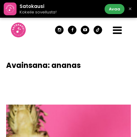
Satokausi
×
Avaa
Kokeile sovellusta!
Avainsana:
ananas