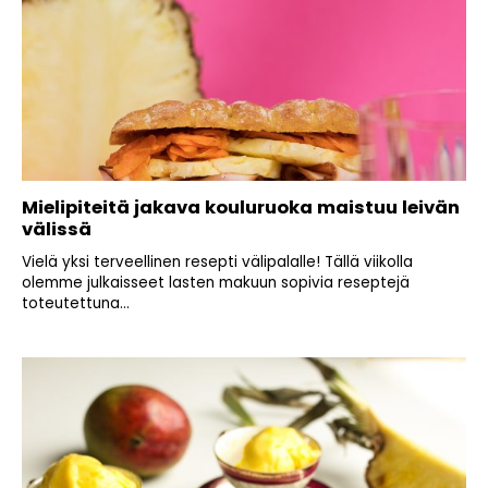
Mielipiteitä jakava kouluruoka maistuu leivän
välissä
Vielä yksi terveellinen resepti välipalalle! Tällä viikolla
olemme julkaisseet lasten makuun sopivia reseptejä
toteutettuna...