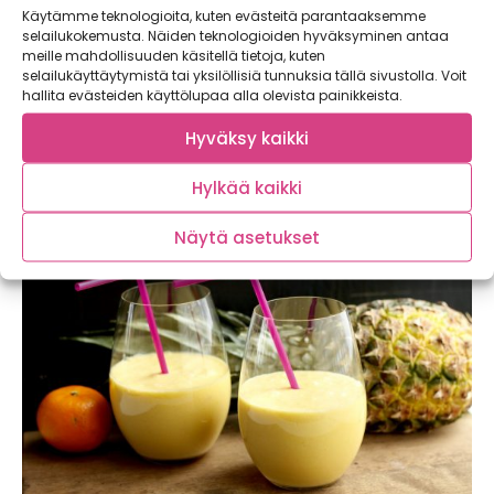
Käytämme teknologioita, kuten evästeitä parantaaksemme
selailukokemusta. Näiden teknologioiden hyväksyminen antaa
meille mahdollisuuden käsitellä tietoja, kuten
selailukäyttäytymistä tai yksilöllisiä tunnuksia tällä sivustolla. Voit
hallita evästeiden käyttölupaa alla olevista painikkeista.
Täytetyt ananakset
Äkkiä valmistuva ihanan lämmin jälkiruoka sisältää vain viisi
Hyväksy kaikki
ainesta eikä lainkaan makeutusaineita! 2 Annosta...
Hylkää kaikki
Näytä asetukset