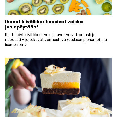
Ihanat kiivitikkarit sopivat vaikka
juhlapöytään!
Itsetehdyt kiivitikkarit valmistuvat vaivattomasti ja
nopeasti – ja tekevät varmasti vaikutuksen pienempiin ja
isompiinkin...