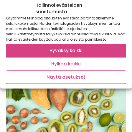
Hallinnoi evästeiden
suostumusta
Käytämme teknologioita, kuten evästeitä parantaaksemme
selailukokemusta. Näiden teknologioiden hyväksyminen antaa
meille mahdollisuuden käsitellä tietoja, kuten
selailukäyttäytymistä tai yksilöllisiä tunnuksia tällä sivustolla. Voit
Ananas huonekasviksi? Helpot ohjeet täältä!
hallita evästeiden käyttölupaa alla olevista painikkeista.
Ihana ananas on yksi herkullisimmista hedelmistä, mutta
tiesitkö, että ananaksesta voi kasvattaa hienon
Hyväksy kaikki
huonekasvin?...
Hylkää kaikki
Näytä asetukset