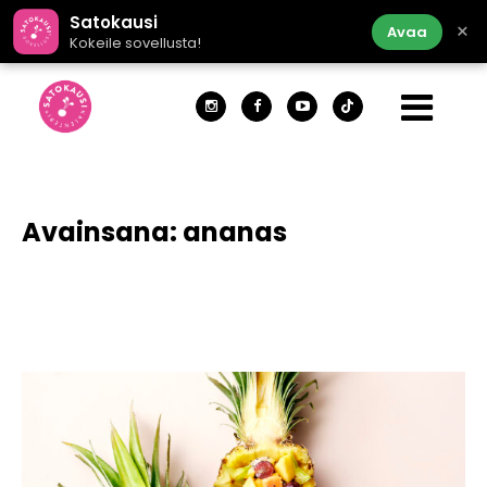
Satokausi
×
Avaa
Kokeile sovellusta!
Avainsana:
ananas