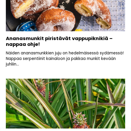
Ananasmunkit piristävät vappupiknikiä –
nappaa ohje!
Näiden ananasmunkkien juju on hedelmäisessä sydämessä!
Nappaa serpentiinit kainaloon ja pakkaa munkit kevään
juhliin...