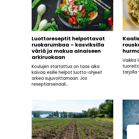
Luottoreseptit helpottavat
Kaali
ruokarumbaa – kasviksilla
rousk
väriä ja makua ainaiseen
hurma
arkiruokaan
Vaikka 
tuoreit
Koulujen startattua on taas aika
tarjolla 
kaivaa esille helpot luotto-ohjeet
arkea sujuvoittamaan. Jos
reseptiarsenaali...