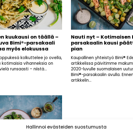
en kuukausi on täällä –
Nauti nyt – Kotimaisen 
uva Bimi®-parsakaali
parsakaalin kausi päät
a myös elokuussa
pian
loppukesä kolkuttelee jo ovella,
Kaupallinen yhteistyö Bimi® Ede
a kotimaisia vihanneksia on
artikkelissa päivitimme makum
vielä runsaasti – niistä...
2020-luvulle suomalaisen uutu
Bimi®-parsakaalin avulla. Enn
artikkelin...
Hallinnoi evästeiden suostumusta