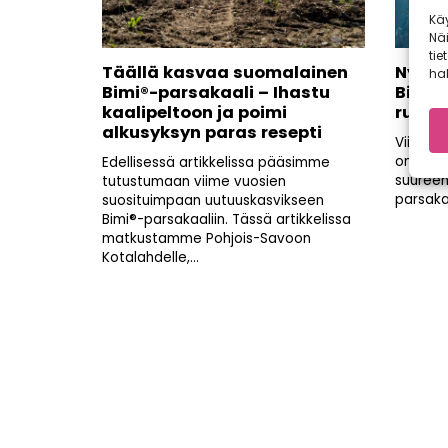
Kä
Nä
tie
Täällä kasvaa suomalainen
Nyt s
hal
Bimi®-parsakaali – Ihastu
Bimi®
kaalipeltoon ja poimi
ruoka
alkusyksyn paras resepti
Viime v
on moni
Edellisessä artikkelissa pääsimme
suureen
tutustumaan viime vuosien
parsaka
suosituimpaan uutuuskasvikseen
Bimi®-parsakaaliin. Tässä artikkelissa
matkustamme Pohjois-Savoon
Kotalahdelle,...