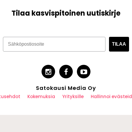
Tilaa kasvispitoinen uutiskirje
TILAA
Satokausi Media Oy
utusehdot
Kokemuksia
Yrityksille
Hallinnoi eväste