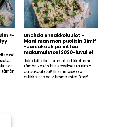
Bimi®-
Unohda ennakkoluulot –
tyy
Maailman monipuolisin Bimi®
-parsakaali päivittää
makumuistosi 2020-luvulle!
llisessä
uistot
Joko luit aikaisemmat artikkelimme
skasvis
tämän kesän hittikasviksesta Bimi® -
en tämän
parsakaalista? Ensimmäisessä
artikkelissa selvitimme mikä Bimi®...