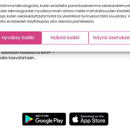
ytämme teknologioita, kuten evästeitä parantaaksemme selailukokemust
iden teknologioiden hyväksyminen antaa meille mahdollisuuden käsitell
toja, kuten selailukäyttäytymistä tai yksilöllisiä tunnuksia tällä sivustolla. V
itä saa – suomalainen
lita evästeiden käyttölupaa alla olevista painikkeista.
 -parsakaali vyöryy
kauppoihin
Hyväksy kaikki
Hylkää kaikki
Näytä asetukse
uosina parsakaalien tarjonta
puolistunut merkittävästi ja
 suosioon noussutta Bimi® -
alia kasvatetaan...