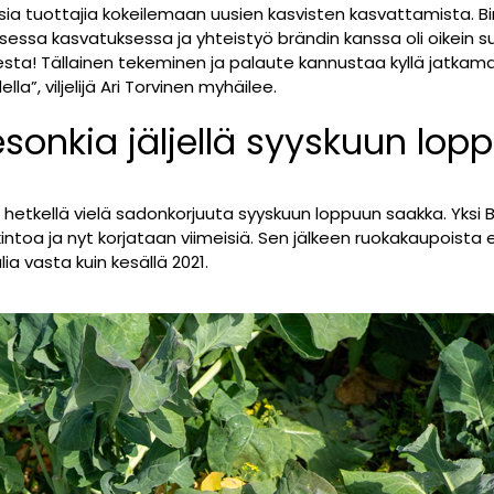
sia tuottajia kokeilemaan uusien kasvisten kasvattamista. B
essa kasvatuksessa ja yhteistyö brändin kanssa oli oikein su
esta! Tällainen tekeminen ja palaute kannustaa kyllä jatkam
a”, viljelijä Ari Torvinen myhäilee.
sonkia jäljellä syyskuun lo
ä hetkellä vielä sadonkorjuuta syyskuun loppuun saakka. Yksi 
ntoa ja nyt korjataan viimeisiä. Sen jälkeen ruokakaupoista e
ia vasta kuin kesällä 2021.