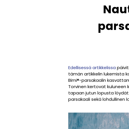
Naut
pars
Edellisessä artikkelissa
päivi
tämän artikkelin lukemista
Bimi
®
-parsakaalin kasvattamis
Torvinen kertovat kuluneen 
tapaan jutun lopusta löydät 
parsakaali sekä lohdullinen lo