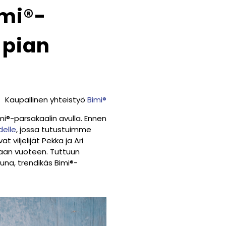
imi®-
 pian
Kaupallinen yhteistyö
Bimi®
mi
®
-parsakaalin avulla. Ennen
delle
, jossa tutustuimme
 viljelijät Pekka ja Ari
vaan vuoteen. Tuttuun
una, trendikäs Bimi®-