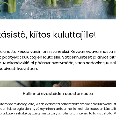
käsistä, kiitos kuluttajille!
ee kulunutta kesää varsin onnistuneeksi. Kevään epävarmasta il
t päätyivät kuluttajien lautasille. Satoennusteet ja arviot pi
oihin. Ruokahävikkiä ei päässyt syntymään, vaan sadonkorjuu
opivasti kysyntään.
Hallinnoi evästeiden suostumusta
ytämme teknologioita, kuten evästeitä parantaaksemme selailukokemust
iden teknologioiden hyväksyminen antaa meille mahdollisuuden käsitell
toja, kuten selailukäyttäytymistä tai yksilöllisiä tunnuksia tällä sivustolla. V