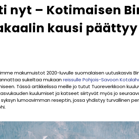
i nyt – Kotimaisen B
akaalin kausi päättyy
timme makumuistot 2020-luvulle suomalaisen uutuskasvis Bi
 kannattaa sukeltaa mukaan
reissulle Pohjois-Savoon Kotalah
een. Tässä artikkelissa meille jo tutut Tuoreverkkoon kuuluvat
kasvukauden kuulumiset ja katseet siirtyvät myös jo seuraa
syksyn lumoavimman reseptin, jossa yhdistyy turvallinen per
hi.