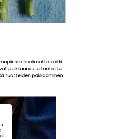
mapiiristä huolimatta kaikki
tivät paikkaansa ja tuotetta
 sekä tuotteiden pakkaaminen
a.
ä
oit