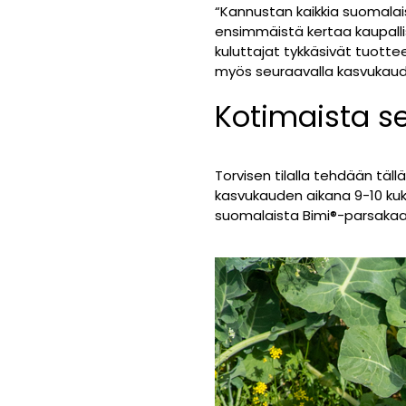
“Kannustan kaikkia suomalai
ensimmäistä kertaa kaupallis
kuluttajat tykkäsivät tuotte
myös seuraavalla kasvukaudell
Kotimaista se
Torvisen tilalla tehdään täll
kasvukauden aikana 9-10 kuki
suomalaista Bimi
®
-parsakaal