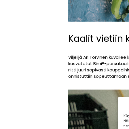
Kaalit vietiin 
Viljelijä Ari Torvinen kuvail
kasvatetut Bimi
®
-parsakaali
riitti juuri sopivasti kaupp
onnistuttiin sopeuttamaan s
Kä
Nä
tie