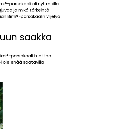
imi
®
-parsakaali oli nyt meillä
juvaa ja mikä tärkeintä
aan Bimi
®
-parsakaalin viljelyä
ppuun saakka
Bimi
®
-parsakaali tuottaa
i ole enää saatavilla