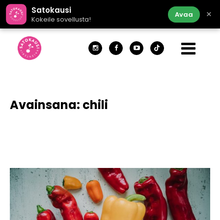
Satokausi
×
Avaa
Kokeile sovellusta!
Avainsana:
chili