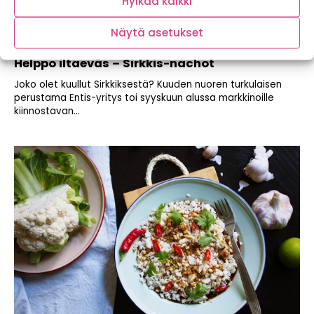
Hylkää kaikki
Näytä asetukset
Helppo iltaeväs – Sirkkis-nachot
Joko olet kuullut Sirkkiksestä? Kuuden nuoren turkulaisen
perustama Entis-yritys toi syyskuun alussa markkinoille
kiinnostavan...