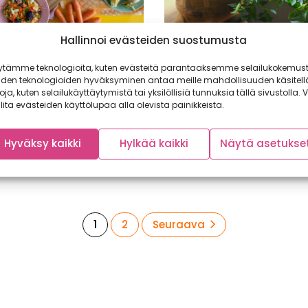
Hallinnoi evästeiden suostumusta
viisi väriä päivässä –
Puutarhasesonki päätt
reseptit tekevät sen
pian – näin varmistat, 
ytämme teknologioita, kuten evästeitä parantaaksemme selailukokemust
ksi
monivuotiset hyötykasv
iden teknologioiden hyväksyminen antaa meille mahdollisuuden käsitell
selviytyvät talven yli!
toja, kuten selailukäyttäytymistä tai yksilöllisiä tunnuksia tällä sivustolla. V
änä hehkuva ruoka on paitsi ilo
lita evästeiden käyttölupaa alla olevista painikkeista.
e myös avain monipuoliseen
Päivät lyhenevät, lämpötila la
ioon. Oletkin ehkä...
luonto alkaa valmistautua syk
saapumiseen toden teolla. Myö
Hyväksy kaikki
Hylkää kaikki
Näytä asetukse
Sivu
Sivu
1
2
Seuraava