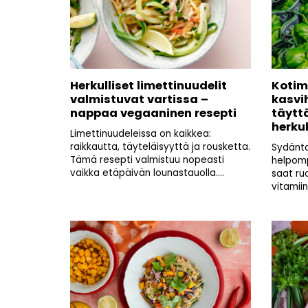
Herkulliset limettinuudelit
Kotim
valmistuvat vartissa –
kasvi
nappaa vegaaninen resepti
täytt
herkul
Limettinuudeleissa on kaikkea:
raikkautta, täyteläisyyttä ja rousketta.
Sydänta
Tämä resepti valmistuu nopeasti
helpompi
vaikka etäpäivän lounastauolla....
saat ruo
vitamiinit