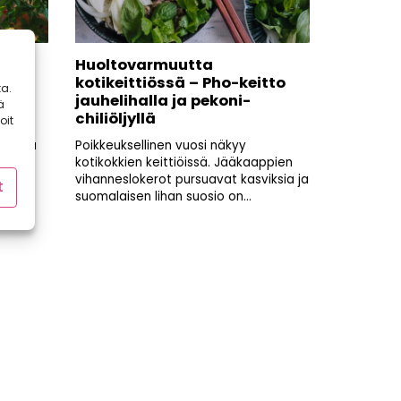
yy
Huoltovarmuutta
että
kotikeittiössä – Pho-keitto
a.
it
jauhelihalla ja pekoni-
ä
chiliöljyllä
oit
skee ja
Poikkeuksellinen vuosi näkyy
syn
kotikokkien keittiöissä. Jääkaappien
s...
vihanneslokerot pursuavat kasviksia ja
t
suomalaisen lihan suosio on...