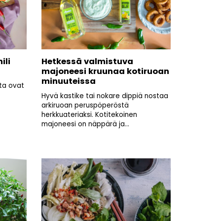
ili
Hetkessä valmistuva
majoneesi kruunaa kotiruoan
minuuteissa
ita ovat
Hyvä kastike tai nokare dippiä nostaa
arkiruoan peruspöperöstä
herkkuateriaksi. Kotitekoinen
majoneesi on näppärä ja...