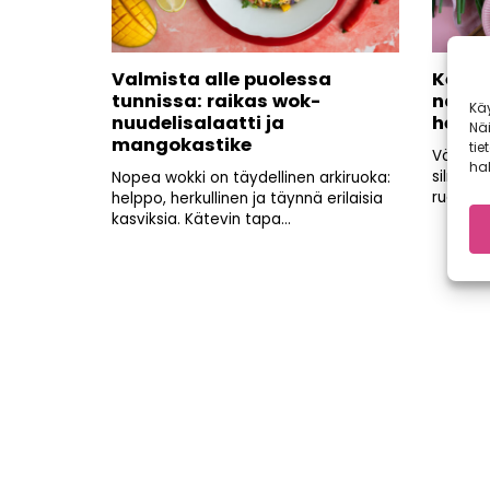
Valmista alle puolessa
Kerää 
tunnissa: raikas wok-
nämä 
Kä
nuudelisalaatti ja
helpo
Nä
mangokastike
tie
Värikkä
hal
silmäll
Nopea wokki on täydellinen arkiruoka:
ruokaval
helppo, herkullinen ja täynnä erilaisia
kasviksia. Kätevin tapa...
Artikkelien
sivutus