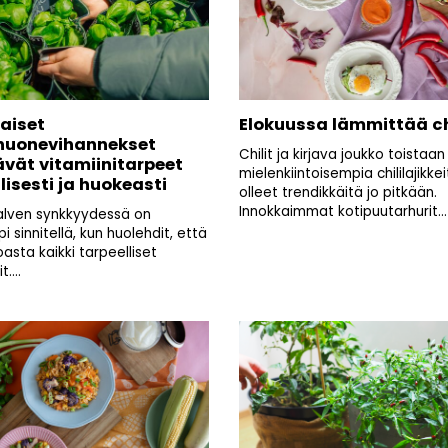
aiset
Elokuussa lämmittää ch
huonevihannekset
Chilit ja kirjava joukko toistaan
ävät vitamiinitarpeet
mielenkiintoisempia chililajikke
lisesti ja huokeasti
olleet trendikkäitä jo pitkään.
Innokkaimmat kotipuutarhurit...
lven synkkyydessä on
 sinnitellä, kun huolehdit, että
asta kaikki tarpeelliset
....