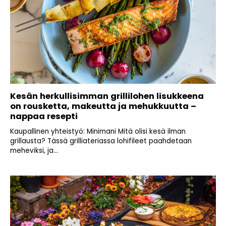
Kesän herkullisimman grillilohen lisukkeena
on rousketta, makeutta ja mehukkuutta –
nappaa resepti
Kaupallinen yhteistyö: Minimani Mitä olisi kesä ilman
grillausta? Tässä grilliateriassa lohifileet paahdetaan
meheviksi, ja...