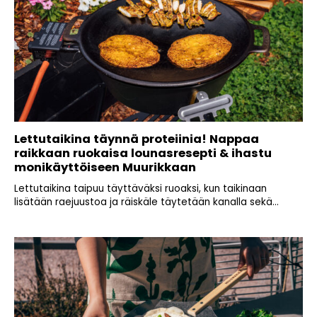
Lettutaikina täynnä proteiinia! Nappaa
raikkaan ruokaisa lounasresepti & ihastu
monikäyttöiseen Muurikkaan
Lettutaikina taipuu täyttäväksi ruoaksi, kun taikinaan
lisätään raejuustoa ja räiskäle täytetään kanalla sekä...