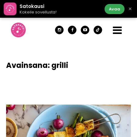
Satokausi
×
Avaa
Kokeile sovellusta!
Avainsana:
grilli