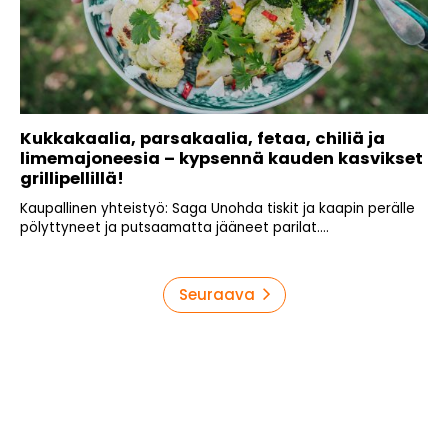
Kukkakaalia, parsakaalia, fetaa, chiliä ja
limemajoneesia – kypsennä kauden kasvikset
grillipellillä!
Kaupallinen yhteistyö: Saga Unohda tiskit ja kaapin perälle
pölyttyneet ja putsaamatta jääneet parilat....
Artikkelien
Seuraava
sivutus