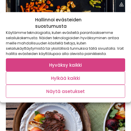
Hallinnoi evästeiden
suostumusta
Käytämme teknologioita, kuten evästeitä parantaaksemme
selailukokemusta. Näiden teknologioiden hyväksyminen antaa
meille mahdollisuuden käsitellä tietoja, kuten
selailukäyttäytymistä tai yksilöllisiä tunnuksia tällä sivustolla. Voit
Weberin uusi Premium-paistoparila kokkaa
hallita evästeiden käyttölupaa alla olevista painikkeista.
herkut koko köörille ja kulkee mukana mökille
asti
Hyväksy kaikki
Tehokas, tarttumaton ja kuljetettava – uusi Weber Slate GP
Hylkää kaikki
56 cm Premium-parila (599...
Näytä asetukset