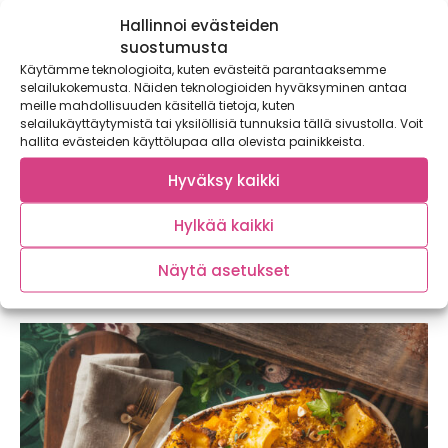
Hallinnoi evästeiden
suostumusta
Käytämme teknologioita, kuten evästeitä parantaaksemme
selailukokemusta. Näiden teknologioiden hyväksyminen antaa
meille mahdollisuuden käsitellä tietoja, kuten
selailukäyttäytymistä tai yksilöllisiä tunnuksia tällä sivustolla. Voit
hallita evästeiden käyttölupaa alla olevista painikkeista.
Pääsiäisruokaa parhaimmillaan –
Hyväksy kaikki
karitsanlihapullia ja valkosipulilyttypottuja
sekä pehmeää punaviiniä
Hylkää kaikki
Pääsiäisen juhlapöydässä kohtaavat ihana Italia, maukas
Marokko sekä aurinkoinen Australia! Karitsan jauhelihasta
Näytä asetukset
valmistetut...