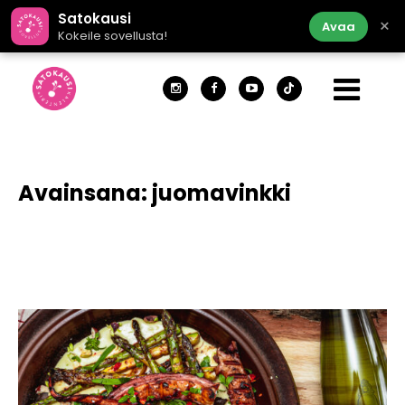
Satokausi
×
Avaa
Kokeile sovellusta!
Avainsana:
juomavinkki