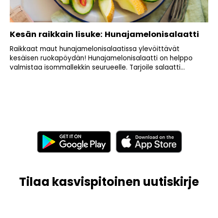
Kesän raikkain lisuke: Hunajamelonisalaatti
Raikkaat maut hunajamelonisalaatissa ylevöittävät
kesäisen ruokapöydän! Hunajamelonisalaatti on helppo
valmistaa isommallekkin seurueelle. Tarjoile salaatti...
Tilaa kasvispitoinen uutiskirje