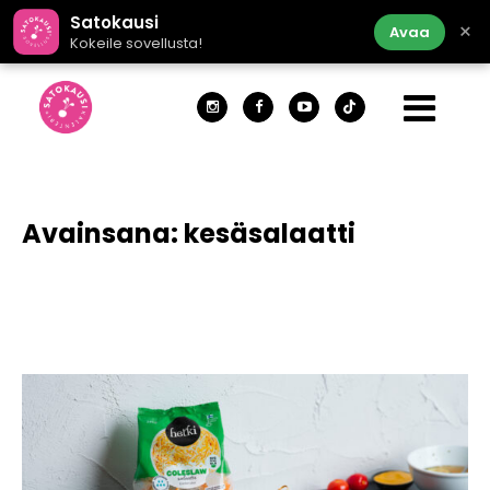
Satokausi
×
Avaa
Kokeile sovellusta!
Avainsana:
kesäsalaatti