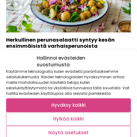
Herkullinen perunasalaatti syntyy kesän
ensimmäisistä varhaisperunoista
Paahdettuja varhaisperunoita, vihreitä linssejä, tuoreita
Hallinnoi evästeiden
yrttejä, kirpeitä kapriksia ja kourakaupalla pinaattia –
suostumusta
alkukesän aineksista...
Käytämme teknologioita, kuten evästeitä parantaaksemme
selailukokemusta. Näiden teknologioiden hyväksyminen antaa
meille mahdollisuuden käsitellä tietoja, kuten
selailukäyttäytymistä tai yksilöllisiä tunnuksia tällä sivustolla. Voit
hallita evästeiden käyttölupaa alla olevista painikkeista.
Hyväksy kaikki
Hylkää kaikki
Näytä asetukset