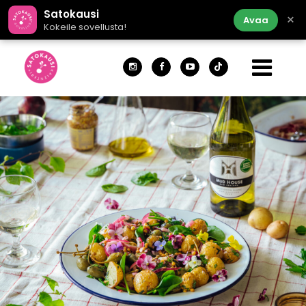
Satokausi
×
Avaa
Kokeile sovellusta!