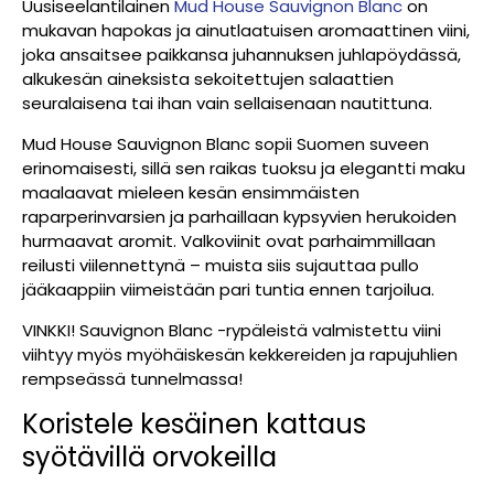
Uusiseelantilainen
Mud House Sauvignon Blanc
on
mukavan hapokas ja ainutlaatuisen aromaattinen viini,
joka ansaitsee paikkansa juhannuksen juhlapöydässä,
alkukesän aineksista sekoitettujen salaattien
seuralaisena tai ihan vain sellaisenaan nautittuna.
Mud House Sauvignon Blanc sopii Suomen suveen
erinomaisesti, sillä sen raikas tuoksu ja elegantti maku
maalaavat mieleen kesän ensimmäisten
raparperinvarsien ja parhaillaan kypsyvien herukoiden
hurmaavat aromit. Valkoviinit ovat parhaimmillaan
reilusti viilennettynä – muista siis sujauttaa pullo
jääkaappiin viimeistään pari tuntia ennen tarjoilua.
VINKKI! Sauvignon Blanc -rypäleistä valmistettu viini
viihtyy myös myöhäiskesän kekkereiden ja rapujuhlien
rempseässä tunnelmassa!
Koristele kesäinen kattaus
syötävillä orvokeilla