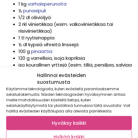
1 kg
varhaisperunoita
½
punasipuli
1/2 dl oliiviöljyä
2 rkl viinietikkaa (esim. valkoviinietikkaa tai
riisiviinietikkaa)
1 tl ryytisinappia
½ dl kypsiä vihreitä linssejä
100 g
pinaattia
120 g varrellisia, isoja kapriksia
iso kourallinen yrttejä (esim. tilliä, persiljaa, salviaa
ja minttua)
Hallinnoi evästeiden
lisäksi maustamiseen, kypsentämiseen ja
suostumusta
tarjoiluun:
Käytämme teknologioita, kuten evästeitä parantaaksemme
selailukokemusta. Näiden teknologioiden hyväksyminen antaa
suolaa
meille mahdollisuuden käsitellä tietoja, kuten
selailukäyttäytymistä tai yksilöllisiä tunnuksia tällä sivustolla. Voit
pippuria
hallita evästeiden käyttölupaa alla olevista painikkeista.
oliiviöljyä
orvokkeja
Hyväksy kaikki
Pese varhaisperunat ja leikkaa isot perunat suupalan
Hylkää kaikki
kokoisiksi lohkoiksi. Pienet perunat voit jättää