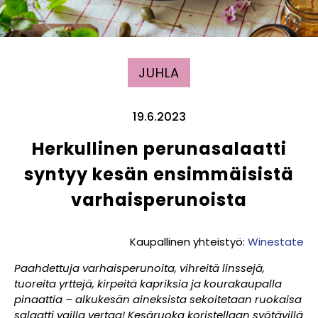
JUHLA
19.6.2023
Herkullinen perunasalaatti
syntyy kesän ensimmäisistä
varhaisperunoista
Kaupallinen yhteistyö:
Winestate
Paahdettuja varhaisperunoita, vihreitä linssejä,
tuoreita yrttejä, kirpeitä kapriksia ja kourakaupalla
pinaattia – alkukesän aineksista sekoitetaan ruokaisa
salaatti vailla vertaa! Kesäruoka koristellaan syötävillä