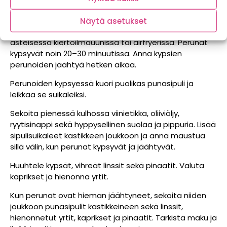
kokonaisiksi. Mausta perunat kevyesti suolalla,
pippurilla ja oliiviöljyllä ja paahda ne kypsiksi
Näytä asetukset
haluamallasi tavalla esimerkiksi grillissä, noin 200-
asteisessa kiertoilmauunissa tai airfryerissä. Perunat
kypsyvät noin 20–30 minuutissa. Anna kypsien
perunoiden jäähtyä hetken aikaa.
Perunoiden kypsyessä kuori puolikas punasipuli ja
leikkaa se suikaleiksi.
Sekoita pienessä kulhossa viinietikka, oliiviöljy,
ryytisinappi sekä hyppysellinen suolaa ja pippuria. Lisää
sipulisuikaleet kastikkeen joukkoon ja anna maustua
sillä välin, kun perunat kypsyvät ja jäähtyvät.
Huuhtele kypsät, vihreät linssit sekä pinaatit. Valuta
kaprikset ja hienonna yrtit.
Kun perunat ovat hieman jäähtyneet, sekoita niiden
joukkoon punasipulit kastikkeineen sekä linssit,
hienonnetut yrtit, kaprikset ja pinaatit. Tarkista maku ja