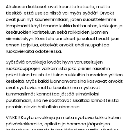
Alkukesän kukkaset ovat kauniita katsella, mutta
tiesitkö, että useita niistä voi myös syödä? Orvokit
ovat juuri nyt kauneimmillaan, joten suosittelemme
lämpimästi käyttämään kukkia kattausten, kakkujen ja
kesäruokien koristeluun sekä raikkaiden juomien
viimeistelyyn. Koristele annokset ja salaattivadit juuri
ennen tarjoilua, etteivät orvokit ehdi nuupahtaa
ruokavieraita odotellessa.
Syötäviä orvokkeja löydät hyvin varusteltujen
ruokakauppojen valikoimista joko pieniin rasioihin
pakattuina tai istutettuina ruukkuihin tuoreiden yrttien
keskeltä. Myös kaikki luonnonvaraisina kasvavat orvokit
ovat syötäviä, mutta kesäkukkina myytävät
tummasilmät kannattaa jättää silmäniloksi
puutarhaan, sillä ne saattavat sisältää lannoitteista
peräisin olevia haitallisia ainesosia.
VINKKI! Käytä orvokkeja ja muita syötäviä kukkia kuten
päivänkakkaroita, apiloita ja horsmaa jääpalojen