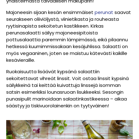
yhdistelmästä taivaallisen makuparin!
Majoneesin sijaan kesän ensimmäiset
perunat
saavat
seurakseen oliiviöljystä, viinietikasta ja rouheasta
ryytisinapista sekoitetun kastikkeen. Kirkas
perunasalaatti säilyy majoneesipitoista
pottusalaattia paremmin lämpimässä, eikä pilaannu
hetkessä kuumimmissakaan kesäjuhlissa. Salaatti on
myös vegaaninen, joten se maistuu kätevästi kaikille
kesävieraille.
Ruokaisuutta lisäävät kypsänä salaattiin
sekoitettavat vihreät linssit. Voit ostaa linssit kypsinä
säilykkeinä tai keittää kuivattuja linssejä isomman
satsin esimerkiksi lounasruoan lisukkeeksi. Sesongin
punasipulit marinoidaan salaatinkastikeessa – aikaa
säästyy ja tiskivuorolainenkin on tyytyväinen!