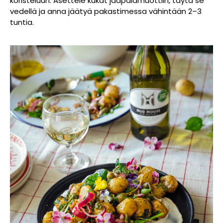
koristeluun. Asettele kukat jääpalamuottiin, täytä se
vedellä ja anna jäätyä pakastimessa vähintään 2–3
tuntia.