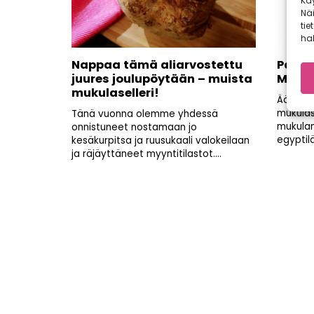
Kä
Nä
tie
hal
Nappaa tämä aliarvostettu
Parast
juures joulupöytään – muista
Mukul
mukulaselleri!
Äänesti
mukulas
Tänä vuonna olemme yhdessä
mukulan
onnistuneet nostamaan jo
egyptilä
kesäkurpitsa ja ruusukaali valokeilaan
ja räjäyttäneet myyntitilastot....