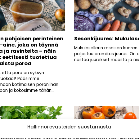
n pohjoisen perinteinen
Sesonkijuures: Mukulase
-aine, joka on täynnä
Mukulasellerin rosoisen kuoren 
 ja ravinteita – näin
paljastuu aromikas juures. On 
 eettisesti tuotettua
nostaa juurekset maasta ja niid
aista poroa
ö, että poro on syksyn
iruokaa? Pääsimme
maan kotimaisen poronlihan
oon ja kokosimme tähän...
Hallinnoi evästeiden suostumusta