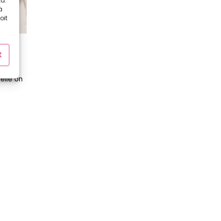
a.
ä
oit
t
ämme
mme
elle on