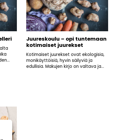
lleri
Juureskoulu – opi tuntemaan
kotimaiset juurekset
alta
aika
Kotimaiset juurekset ovat ekologisia,
en...
monikäyttöisiä, hyvin säilyviä ja
edullisia. Makujen kirjo on valtava ja...