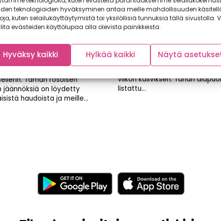
ytämme teknologioita, kuten evästeitä parantaaksemme selailukokemust
iden teknologioiden hyväksyminen antaa meille mahdollisuuden käsitell
toja, kuten selailukäyttäytymistä tai yksilöllisiä tunnuksia tällä sivustolla. V
lita evästeiden käyttölupaa alla olevista painikkeista.
a juuri nyt:
Viikon kasvikset 2013
Hyväksy kaikki
Hylkää kaikki
Näytä asetukse
aselleri
Viikon kasvikset 2013 Äänest
joka viikko Facebook sivuilla
mme viikon kasvikseksi
viikon kasviksen. Tähän alapuol
ellerin. Tämän rosoisen
listattu...
 jäännöksiä on löydetty
isistä haudoista ja meille...