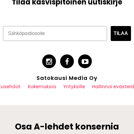
Tilaa kasvispitoinen uutiskirje
TILAA
Satokausi Media Oy
utusehdot
Kokemuksia
Yrityksille
Hallinnoi eväste
Osa A-lehdet konsernia