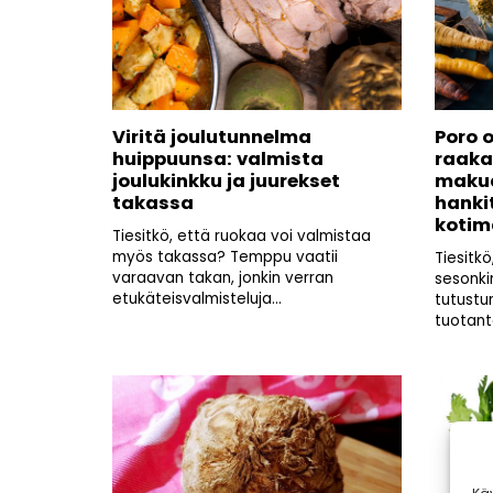
Viritä joulutunnelma
Poro o
huippuunsa: valmista
raaka
joulukinkku ja juurekset
makua
takassa
hankit
kotim
Tiesitkö, että ruokaa voi valmistaa
myös takassa? Temppu vaatii
Tiesitk
varaavan takan, jonkin verran
sesonk
etukäteisvalmisteluja...
tutustu
tuotant