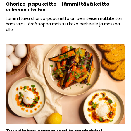
Chorizo-papukeitto – lämmittävä keitto
viileisiin iltoihin
Lämmittävä chorizo-papukeitto on perinteisen nakkikeiton
haastaja! Tämä soppa maistuu koko perheelle ja maksaa
alle...
Turkkilaiset uppomunat ja paahdetut