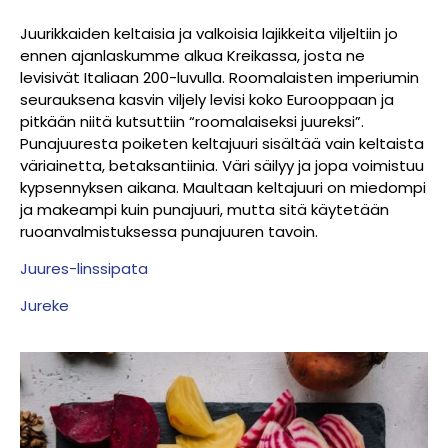
Juurikkaiden keltaisia ja valkoisia lajikkeita viljeltiin jo
ennen ajanlaskumme alkua Kreikassa, josta ne
levisivät Italiaan 200-luvulla. Roomalaisten imperiumin
seurauksena kasvin viljely levisi koko Eurooppaan ja
pitkään niitä kutsuttiin “roomalaiseksi juureksi”.
Punajuuresta poiketen keltajuuri sisältää vain keltaista
väriainetta, betaksantiinia. Väri säilyy ja jopa voimistuu
kypsennyksen aikana. Maultaan keltajuuri on miedompi
ja makeampi kuin punajuuri, mutta sitä käytetään
ruoanvalmistuksessa punajuuren tavoin.
Juures-linssipata
Jureke