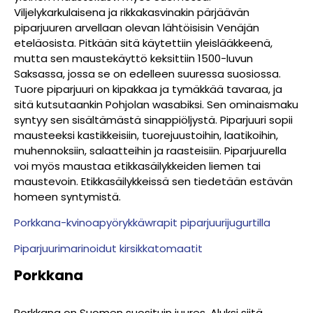
Viljelykarkulaisena ja rikkakasvinakin pärjäävän
piparjuuren arvellaan olevan lähtöisisin Venäjän
eteläosista. Pitkään sitä käytettiin yleislääkkeenä,
mutta sen maustekäyttö keksittiin 1500-luvun
Saksassa, jossa se on edelleen suuressa suosiossa.
Tuore piparjuuri on kipakkaa ja tymäkkää tavaraa, ja
sitä kutsutaankin Pohjolan wasabiksi. Sen ominaismaku
syntyy sen sisältämästä sinappiöljystä.
Piparjuuri sopii
mausteeksi kastikkeisiin, tuorejuustoihin, laatikoihin,
muhennoksiin, salaatteihin ja raasteisiin. Piparjuurella
voi myös maustaa etikkasäilykkeiden liemen tai
maustevoin. Etikkasäilykkeissä sen tiedetään estävän
homeen syntymistä.
Porkkana-kvinoapyörykkäwrapit piparjuurijugurtilla
Piparjuurimarinoidut kirsikkatomaatit
Porkkana
Porkkana on Suomen suosituin juures. Aluksi siitä