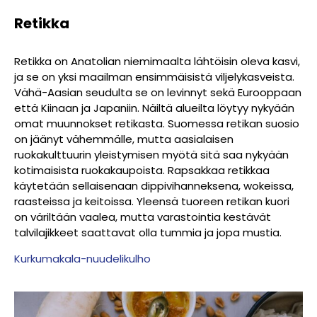
Retikka
Retikka on Anatolian niemimaalta lähtöisin oleva kasvi,
ja se on yksi maailman ensimmäisistä viljelykasveista.
Vähä-Aasian seudulta se on levinnyt sekä Eurooppaan
että Kiinaan ja Japaniin. Näiltä alueilta löytyy nykyään
omat muunnokset retikasta. Suomessa retikan suosio
on jäänyt vähemmälle, mutta aasialaisen
ruokakulttuurin yleistymisen myötä sitä saa nykyään
kotimaisista ruokakaupoista. Rapsakkaa retikkaa
käytetään sellaisenaan dippivihanneksena, wokeissa,
raasteissa ja keitoissa. Yleensä tuoreen retikan kuori
on väriltään vaalea, mutta varastointia kestävät
talvilajikkeet saattavat olla tummia ja jopa mustia.
Kurkumakala-nuudelikulho