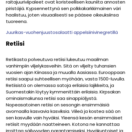
raitajuuriviipaleet ovat koristeellisen kauniita annosten
piristäjiä. Kypsennettynä sen polkkakarkkimainen väri
haalistuu, joten visuaalisesti se pääsee oikeuksiinsa
tuoreena.
Juurikas-vuohenjuustosalaatti appelsiinivinegretillä
Retiisi
Retikasta polveutuva retiisi lukeutuu maailman
vanhimpiin viljelykasveihin. Sitä on viljelty tuhansien
vuosien ajan Kiinassa ja muualla Aasiassa. Eurooppaan
retiisi saapui suhteellisen myöhään, vasta 1500-luvulla.
Retiisistä on olemassa satoja erilaisia lajikkeita, ja
Suomestakin löytyy kymmenittäin erilaisia. Kirpsakan
ominaismakunsa retiisi saa sinappiöljystä.
Nopeasatoinen retiisi on sesongin ensimmäisiä
avomaalla kasvavia kasviksia. Viileä ja kostea sää on
sen kasvulle vain hyväksi. Yleensä kesän ensimmäiset
retiisit myydään naatteineen. Kotona ne kannattaa
irroittaa säilyvyyden parantamiseksi. Hyväkuntoiset ja