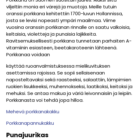
viljeltiin monia eri värejä ja muotoja. Meille tutuin
oranssi porkkana kehitettiin 1700-luvun Hollannissa,
josta se levisi nopeasti ympäri maailmaa. Viime
vuosina oranssin porkkanan rinnalle on saatu valkoisia,
keltaisia, violetteja ja punaisia lajikkeita.
Ravitsemuksellisesti porkkana tunnetaan parhaiten A-
vitamiinin esiasteen, beetakaroteenin lähteenä.
Porkkanaa voidaan
käyttää ruoanvalmistuksessa mielikuvituksen
asettamissa rajoissa. Se sopii sellaisenaan
naposteltavaksi sekä raasteeksi, salaattiin, lämpimien
ruokien lisukkeeksi, muhennokseksi, laatikoksi, keitoksi ja
mehuksi. Se antaa makua ja väriä leivonnaisiin ja leipiin.
Porkkanasta voi tehdä jopa hilloa.
Mehevä porkkanakakku
Porkkanapannukakku
Punajuurikas