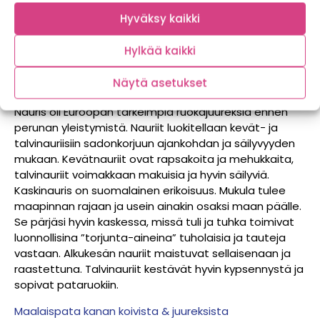
Hyväksy kaikki
Hylkää kaikki
Nauris
Näytä asetukset
Nauris oli Euroopan tärkeimpiä ruokajuureksia ennen
perunan yleistymistä. Nauriit luokitellaan kevät- ja
talvinauriisiin sadonkorjuun ajankohdan ja säilyvyyden
mukaan. Kevätnauriit ovat rapsakoita ja mehukkaita,
talvinauriit voimakkaan makuisia ja hyvin säilyviä.
Kaskinauris on suomalainen erikoisuus. Mukula tulee
maapinnan rajaan ja usein ainakin osaksi maan päälle.
Se pärjäsi hyvin kaskessa, missä tuli ja tuhka toimivat
luonnollisina ”torjunta-aineina” tuholaisia ja tauteja
vastaan. Alkukesän nauriit maistuvat sellaisenaan ja
raastettuna. Talvinauriit kestävät hyvin kypsennystä ja
sopivat pataruokiin.
Maalaispata kanan koivista & juureksista