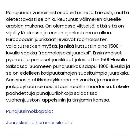
Punajuuren varhaishistoriaa ei tunneta tarkasti, mutta
oletettavasti se on kulkeutunut Välimeren alueelle
arabien mukana. On olemassa viitteitä, että sitä on
viljelty Kreikassa jo ennen ajanlaskumme alkua.
Eurooppaan juurikkaat levisivät roomalaisten
valloitusretkien myötä, ja niitä kutsuttiin aina 1500-
luvulle saakka “roomalaiseksi juureksi”. Ensimmäiset
pyöreät ja punaiset juurikkaat jalostettiin 1500-luvulla
Saksassa. Suomeen punajuurikas saapui 1800-luvulla ja
se on edelleen kotipuutarhojen suosituimpia juureksia.
Sen suosio etikkasäilykkeenä on vankka, ja monien
joulupöytään se nostetaan rosollin muodossa. Kokeile
paahdettuja punajuurilohkoja salaatissa
vuohenjuuston, appelsiinin ja timjamin kanssa.
Punajuurimokkapalat
Juureskeitto hummussilmällä