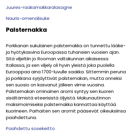
Juures-raakamakkaralasagne
Nauris-omenalisuke
Palsternakka
Porkkanan sukulainen palsternakka on tunnettu lääke-
ja hyötykasvina Euroopassa tuhansien vuosien ajan.
Sitä viljeltiin jo Rooman valtakunnan aikaisessa
Italiassa, ja sen viljely oli hyvin yleistä joka puolella
Eurooppaa aina 1700-luvulle saakka. Sittemmin peruna
ja porkkana syrjäyttivät palsternakan, mutta onneksi
sen suosio on kasvanut jälleen viime vuosina.
Palsternakan ominainen aromi syntyy sen kuoren
sisältämistä eteerisistä öljyistä. Makunautinnon
maksimoimiseksi palsternakka kannattaa käyttää
kuorineen. Parhaiten sen aromit pääsevät oikeuksiinsa
paahdettuna.
Paahdettu sosekeitto