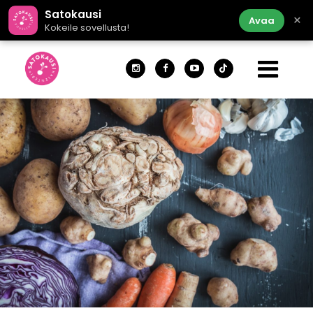
Satokausi
×
Avaa
Kokeile sovellusta!