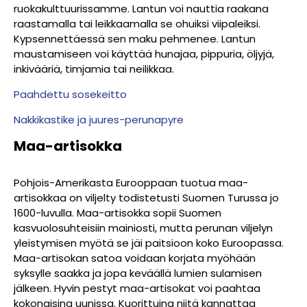
ruokakulttuurissamme. Lantun voi nauttia raakana
raastamalla tai leikkaamalla se ohuiksi viipaleiksi.
Kypsennettäessä sen maku pehmenee. Lantun
maustamiseen voi käyttää hunajaa, pippuria, öljyjä,
inkivääriä, timjamia tai neilikkaa.
Paahdettu sosekeitto
Nakkikastike ja juures-perunapyre
Maa-artisokka
Pohjois-Amerikasta Eurooppaan tuotua maa-
artisokkaa on viljelty todistetusti Suomen Turussa jo
1600-luvulla. Maa-artisokka sopii Suomen
kasvuolosuhteisiin mainiosti, mutta perunan viljelyn
yleistymisen myötä se jäi paitsioon koko Euroopassa.
Maa-artisokan satoa voidaan korjata myöhään
syksylle saakka ja jopa keväällä lumien sulamisen
jälkeen. Hyvin pestyt maa-artisokat voi paahtaa
kokonaisina uunissa. Kuorittuina niitä kannattaa