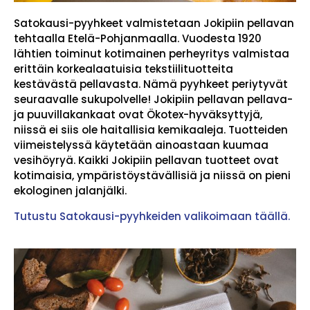
Satokausi-pyyhkeet valmistetaan Jokipiin pellavan
tehtaalla Etelä-Pohjanmaalla. Vuodesta 1920
lähtien toiminut kotimainen perheyritys valmistaa
erittäin korkealaatuisia tekstiilituotteita
kestävästä pellavasta. Nämä pyyhkeet periytyvät
seuraavalle sukupolvelle! Jokipiin pellavan pellava-
ja puuvillakankaat ovat Ökotex-hyväksyttyjä,
niissä ei siis ole haitallisia kemikaaleja. Tuotteiden
viimeistelyssä käytetään ainoastaan kuumaa
vesihöyryä. Kaikki Jokipiin pellavan tuotteet ovat
kotimaisia, ympäristöystävällisiä ja niissä on pieni
ekologinen jalanjälki.
Tutustu Satokausi-pyyhkeiden valikoimaan täällä.