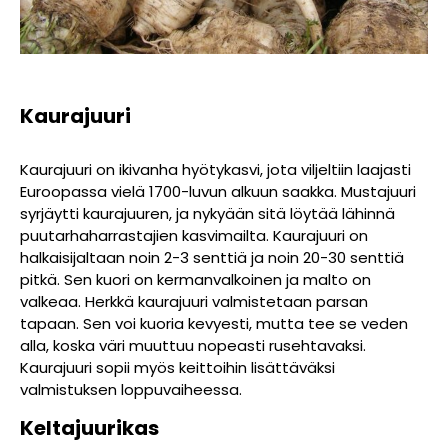
Kaurajuuri
Kaurajuuri on ikivanha hyötykasvi, jota viljeltiin laajasti
Euroopassa vielä 1700-luvun alkuun saakka. Mustajuuri
syrjäytti kaurajuuren, ja nykyään sitä löytää lähinnä
puutarhaharrastajien kasvimailta. Kaurajuuri on
halkaisijaltaan noin 2-3 senttiä ja noin 20-30 senttiä
pitkä. Sen kuori on kermanvalkoinen ja malto on
valkeaa. Herkkä kaurajuuri valmistetaan parsan
tapaan. Sen voi kuoria kevyesti, mutta tee se veden
alla, koska väri muuttuu nopeasti rusehtavaksi.
Kaurajuuri sopii myös keittoihin lisättäväksi
valmistuksen loppuvaiheessa.
Keltajuurikas