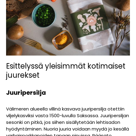
Esittelyssä yleisimmät kotimaiset
juurekset
Juuripersilja
Välimeren alueella villinä kasvava juuripersilja otettiin
viljelykasviksi vasta 1500-luvulla Saksassa. Juuripersiljan
sesonki on pitkä, jos siihen sisällytetään lehtisadon
hyödyntäminen. Nuoria juuria voidaan myydä jo kesällä
varhaisporkkanoiden tapaan nipuissa. Pääsato