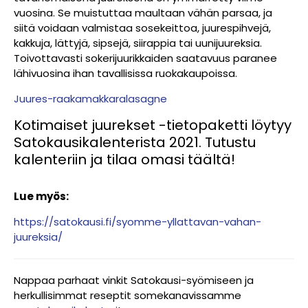
vuosina. Se muistuttaa maultaan vähän parsaa, ja
siitä voidaan valmistaa sosekeittoa, juurespihvejä,
kakkuja, lättyjä, sipsejä, siirappia tai uunijuureksia.
Toivottavasti sokerijuurikkaiden saatavuus paranee
lähivuosina ihan tavallisissa ruokakaupoissa.
Juures-raakamakkaralasagne
Kotimaiset juurekset -tietopaketti löytyy
Satokausikalenterista 2021.
Tutustu
kalenteriin ja tilaa omasi täältä!
Lue myös:
https://satokausi.fi/syomme-yllattavan-vahan-
juureksia/
Nappaa parhaat vinkit Satokausi-syömiseen ja
herkullisimmat reseptit somekanavissamme