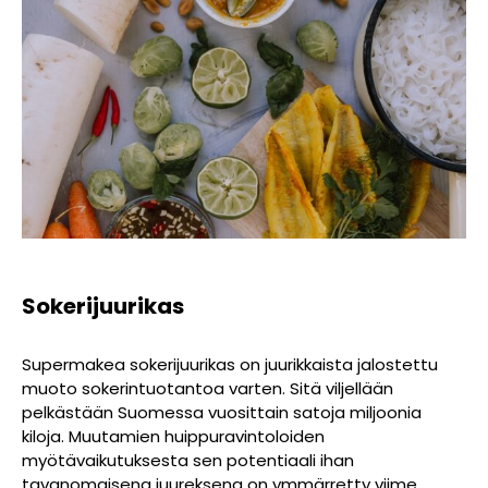
Sokerijuurikas
Supermakea sokerijuurikas on juurikkaista jalostettu
muoto sokerintuotantoa varten. Sitä viljellään
pelkästään Suomessa vuosittain satoja miljoonia
kiloja. Muutamien huippuravintoloiden
myötävaikutuksesta sen potentiaali ihan
tavanomaisena juureksena on ymmärretty viime