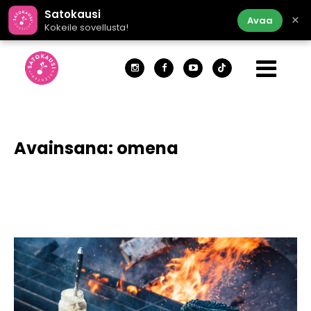
Satokausi
×
Avaa
Kokeile sovellusta!
Avainsana:
omena