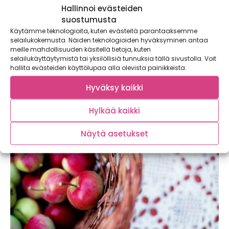
Hallinnoi evästeiden
suostumusta
Käytämme teknologioita, kuten evästeitä parantaaksemme
selailukokemusta. Näiden teknologioiden hyväksyminen antaa
Uuniomenat ja suolakinuskikastike – syksyn
meille mahdollisuuden käsitellä tietoja, kuten
selailukäyttäytymistä tai yksilöllisiä tunnuksia tällä sivustolla. Voit
klassikkojälkkäri
hallita evästeiden käyttölupaa alla olevista painikkeista.
Syksyn klassikkojälkkäri on entistäkin ihanampi, kun
uuniomenat saavat kaverikseen kuuman itse keitetyn
Hyväksy kaikki
suolakinuskin. Hapokkaat...
Hylkää kaikki
Näytä asetukset